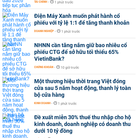
TÀI CHÍNH
-
1 phút trước
Điện Máy Xanh muốn phát hành cổ
phiếu với tỷ lệ 1:1 để tăng thanh khoản
DOANH NGHIỆP
-
1 phút trước
NHNN cần tăng nắm giữ bao nhiêu cổ
phiếu CTG để sở hữu tối thiểu 65%
VietinBank?
CHỨNG KHOÁN
-
10 giờ trước
Một thương hiệu thời trang Việt đóng
cửa sau 5 năm hoạt động, thanh lý toàn
bộ cửa hàng
KINH DOANH
-
1 phút trước
Đề xuất miễn 30% thuế thu nhập cho hộ
kinh doanh, doanh nghiệp có doanh thu
dưới 10 tỷ đồng