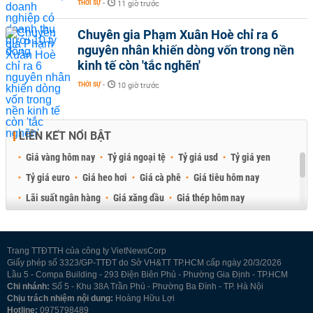
THỜI SỰ
-
11 giờ trước
Chuyên gia Phạm Xuân Hoè chỉ ra 6
nguyên nhân khiến dòng vốn trong nền
kinh tế còn 'tắc nghẽn'
THỜI SỰ
-
10 giờ trước
LIÊN KẾT NỔI BẬT
Giá vàng hôm nay
Tỷ giá ngoại tệ
Tỷ giá usd
Tỷ giá yen
Tỷ giá euro
Giá heo hơi
Giá cà phê
Giá tiêu hôm nay
Lãi suất ngân hàng
Giá xăng dầu
Giá thép hôm nay
Giá sầu riêng
Giá thịt heo
Giá gạo
Giá cao su
Best Retail Brokers
Diễn đàn đầu tư Việt Nam 2026
Trang TTĐTTH của công ty VietNewsCorp
Giấy phép số 3323/GP-TTĐT do Sở VH&TT TP.HCM cấp ngày 20/3/2026
Lầu 5 - Compa Building - 293 Điện Biên Phủ - Phường Gia Định - TP.HCM
Chi nhánh:
Số 5 - Khu 38A Trần Phú - Phường Ba Đình - TP. Hà Nội
Chịu trách nhiệm nội dung:
Hoàng Hữu Lợi
Hotline:
0975798489