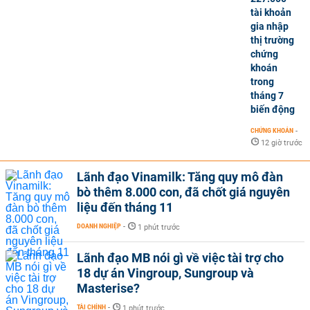
tài khoản
gia nhập
thị trường
chứng
khoán
trong
tháng 7
biến động
CHỨNG KHOÁN
-
12 giờ trước
Lãnh đạo Vinamilk: Tăng quy mô đàn
bò thêm 8.000 con, đã chốt giá nguyên
liệu đến tháng 11
DOANH NGHIỆP
-
1 phút trước
Lãnh đạo MB nói gì về việc tài trợ cho
18 dự án Vingroup, Sungroup và
Masterise?
TÀI CHÍNH
-
1 phút trước