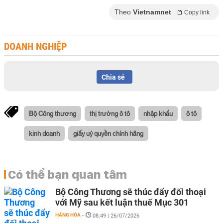
Theo
Vietnamnet
Copy link
DOANH NGHIỆP
Chia sẻ
Bộ Công thương
thị trường ô tô
nhập khẩu
ô tô
kinh doanh
giấy uỷ quyền chính hãng
Có thể bạn quan tâm
Bộ Công Thương sẽ thúc đẩy đối thoại
với Mỹ sau kết luận thuế Mục 301
HÀNG HÓA
-
08:49 | 26/07/2026