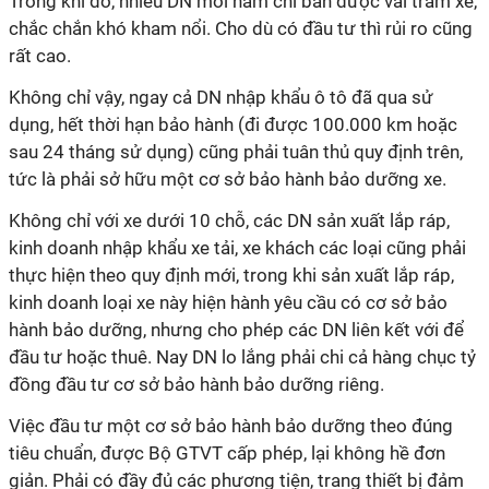
Trong khi đó, nhiều DN mỗi năm chỉ bán được vài trăm xe,
chắc chắn khó kham nổi. Cho dù có đầu tư thì rủi ro cũng
rất cao.
Không chỉ vậy, ngay cả DN nhập khẩu ô tô đã qua sử
dụng, hết thời hạn bảo hành (đi được 100.000 km hoặc
sau 24 tháng sử dụng) cũng phải tuân thủ quy định trên,
tức là phải sở hữu một cơ sở bảo hành bảo dưỡng xe.
Không chỉ với xe dưới 10 chỗ, các DN sản xuất lắp ráp,
kinh doanh nhập khẩu xe tải, xe khách các loại cũng phải
thực hiện theo quy định mới, trong khi sản xuất lắp ráp,
kinh doanh loại xe này hiện hành yêu cầu có cơ sở bảo
hành bảo dưỡng, nhưng cho phép các DN liên kết với để
đầu tư hoặc thuê. Nay DN lo lắng phải chi cả hàng chục tỷ
đồng đầu tư cơ sở bảo hành bảo dưỡng riêng.
Việc đầu tư một cơ sở bảo hành bảo dưỡng theo đúng
tiêu chuẩn, được Bộ GTVT cấp phép, lại không hề đơn
giản. Phải có đầy đủ các phương tiện, trang thiết bị đảm