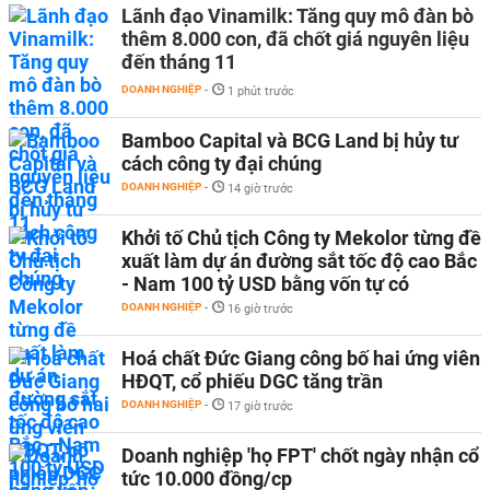
Lãnh đạo Vinamilk: Tăng quy mô đàn bò
thêm 8.000 con, đã chốt giá nguyên liệu
đến tháng 11
DOANH NGHIỆP
-
1 phút trước
Bamboo Capital và BCG Land bị hủy tư
cách công ty đại chúng
DOANH NGHIỆP
-
14 giờ trước
Khởi tố Chủ tịch Công ty Mekolor từng đề
xuất làm dự án đường sắt tốc độ cao Bắc
- Nam 100 tỷ USD bằng vốn tự có
DOANH NGHIỆP
-
16 giờ trước
Hoá chất Đức Giang công bố hai ứng viên
HĐQT, cổ phiếu DGC tăng trần
DOANH NGHIỆP
-
17 giờ trước
Doanh nghiệp 'họ FPT' chốt ngày nhận cổ
tức 10.000 đồng/cp