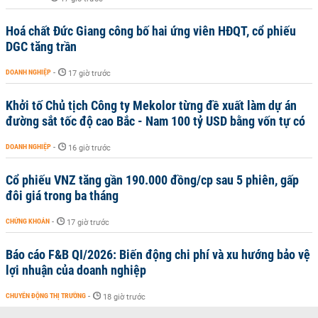
Hoá chất Đức Giang công bố hai ứng viên HĐQT, cổ phiếu
DGC tăng trần
DOANH NGHIỆP
-
17 giờ trước
Khởi tố Chủ tịch Công ty Mekolor từng đề xuất làm dự án
đường sắt tốc độ cao Bắc - Nam 100 tỷ USD bằng vốn tự có
DOANH NGHIỆP
-
16 giờ trước
Cổ phiếu VNZ tăng gần 190.000 đồng/cp sau 5 phiên, gấp
đôi giá trong ba tháng
CHỨNG KHOÁN
-
17 giờ trước
Báo cáo F&B QI/2026: Biến động chi phí và xu hướng bảo vệ
lợi nhuận của doanh nghiệp
CHUYỂN ĐỘNG THỊ TRƯỜNG
-
18 giờ trước