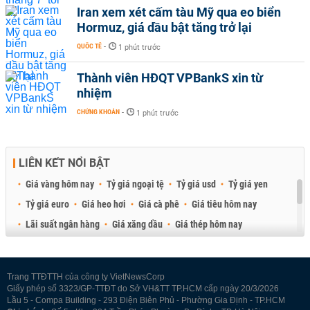
Iran xem xét cấm tàu Mỹ qua eo biển
Hormuz, giá dầu bật tăng trở lại
QUỐC TẾ
-
1 phút trước
Thành viên HĐQT VPBankS xin từ
nhiệm
CHỨNG KHOÁN
-
1 phút trước
LIÊN KẾT NỔI BẬT
Giá vàng hôm nay
Tỷ giá ngoại tệ
Tỷ giá usd
Tỷ giá yen
Tỷ giá euro
Giá heo hơi
Giá cà phê
Giá tiêu hôm nay
Lãi suất ngân hàng
Giá xăng dầu
Giá thép hôm nay
Giá sầu riêng
Giá thịt heo
Giá gạo
Giá cao su
Best Retail Brokers
Diễn đàn đầu tư Việt Nam 2026
Trang TTĐTTH của công ty VietNewsCorp
Giấy phép số 3323/GP-TTĐT do Sở VH&TT TP.HCM cấp ngày 20/3/2026
Lầu 5 - Compa Building - 293 Điện Biên Phủ - Phường Gia Định - TP.HCM