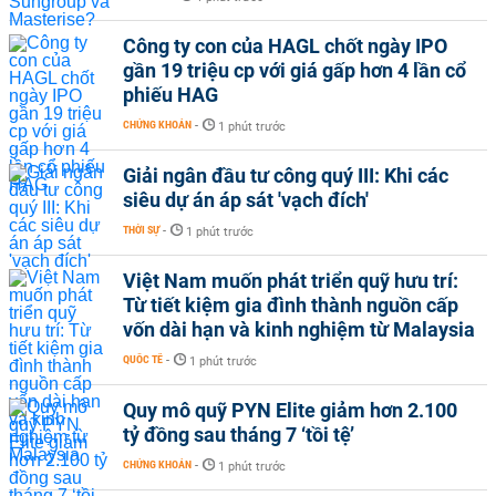
Công ty con của HAGL chốt ngày IPO
gần 19 triệu cp với giá gấp hơn 4 lần cổ
phiếu HAG
CHỨNG KHOÁN
-
1 phút trước
Giải ngân đầu tư công quý III: Khi các
siêu dự án áp sát 'vạch đích'
THỜI SỰ
-
1 phút trước
Việt Nam muốn phát triển quỹ hưu trí:
Từ tiết kiệm gia đình thành nguồn cấp
vốn dài hạn và kinh nghiệm từ Malaysia
QUỐC TẾ
-
1 phút trước
Quy mô quỹ PYN Elite giảm hơn 2.100
tỷ đồng sau tháng 7 ‘tồi tệ’
CHỨNG KHOÁN
-
1 phút trước