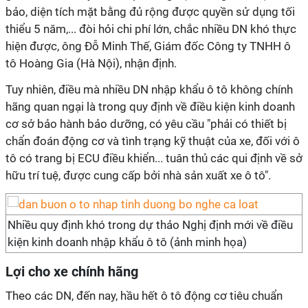
bảo, diện tích mặt bằng đủ rộng được quyền sử dụng tối
thiểu 5 năm,... đòi hỏi chi phí lớn, chắc nhiều DN khó thực
hiện được, ông Đỗ Minh Thế, Giám đốc Công ty TNHH ô
tô Hoàng Gia (Hà Nội), nhận định.
Tuy nhiên, điều mà nhiều DN nhập khẩu ô tô không chính
hãng quan ngại là trong quy định về điều kiện kinh doanh
cơ sở bảo hành bảo dưỡng, có yêu cầu "phải có thiết bị
chẩn đoán động cơ và tình trạng kỹ thuật của xe, đối với ô
tô có trang bị ECU điều khiển... tuân thủ các qui định về sở
hữu trí tuệ, được cung cấp bởi nhà sản xuất xe ô tô".
Nhiều quy định khó trong dự thảo Nghị định mới về điều
kiện kinh doanh nhập khẩu ô tô (ảnh minh họa)
Lợi cho xe chính hãng
Theo các DN, đến nay, hầu hết ô tô động cơ tiêu chuẩn