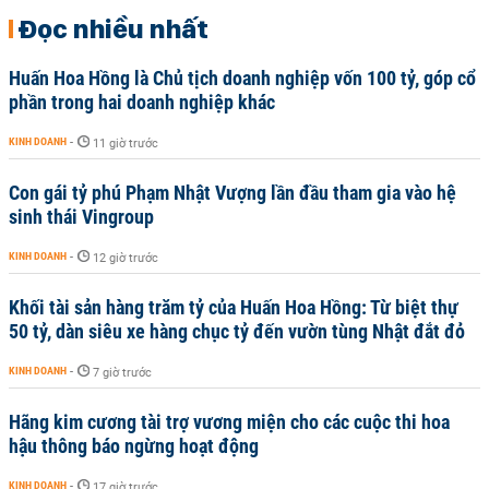
Đọc nhiều nhất
Huấn Hoa Hồng là Chủ tịch doanh nghiệp vốn 100 tỷ, góp cổ
phần trong hai doanh nghiệp khác
KINH DOANH
-
11 giờ trước
Con gái tỷ phú Phạm Nhật Vượng lần đầu tham gia vào hệ
sinh thái Vingroup
KINH DOANH
-
12 giờ trước
Khối tài sản hàng trăm tỷ của Huấn Hoa Hồng: Từ biệt thự
50 tỷ, dàn siêu xe hàng chục tỷ đến vườn tùng Nhật đắt đỏ
KINH DOANH
-
7 giờ trước
Hãng kim cương tài trợ vương miện cho các cuộc thi hoa
hậu thông báo ngừng hoạt động
KINH DOANH
-
17 giờ trước