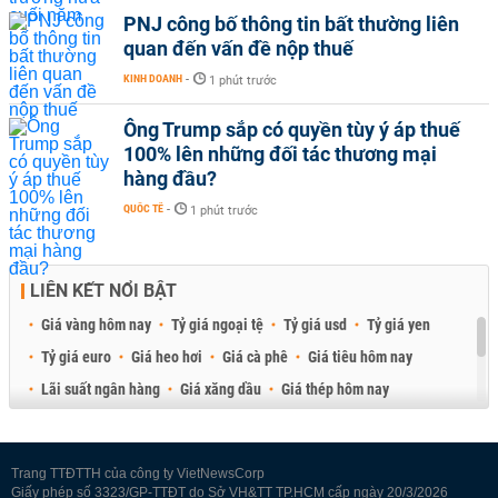
PNJ công bố thông tin bất thường liên
quan đến vấn đề nộp thuế
KINH DOANH
-
1 phút trước
Ông Trump sắp có quyền tùy ý áp thuế
100% lên những đối tác thương mại
hàng đầu?
QUỐC TẾ
-
1 phút trước
LIÊN KẾT NỔI BẬT
Giá vàng hôm nay
Tỷ giá ngoại tệ
Tỷ giá usd
Tỷ giá yen
Tỷ giá euro
Giá heo hơi
Giá cà phê
Giá tiêu hôm nay
Lãi suất ngân hàng
Giá xăng dầu
Giá thép hôm nay
Giá sầu riêng
Giá thịt heo
Giá gạo
Giá cao su
Best Retail Brokers
Diễn đàn đầu tư Việt Nam 2026
Trang TTĐTTH của công ty VietNewsCorp
Giấy phép số 3323/GP-TTĐT do Sở VH&TT TP.HCM cấp ngày 20/3/2026