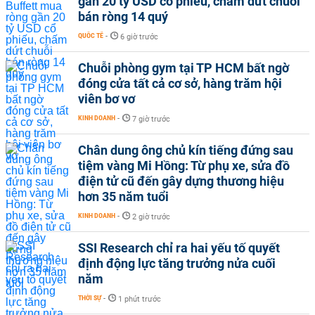
gần 20 tỷ USD cổ phiếu, chấm dứt chuỗi
bán ròng 14 quý
QUỐC TẾ
-
6 giờ trước
Chuỗi phòng gym tại TP HCM bất ngờ
đóng cửa tất cả cơ sở, hàng trăm hội
viên bơ vơ
KINH DOANH
-
7 giờ trước
Chân dung ông chủ kín tiếng đứng sau
tiệm vàng Mi Hồng: Từ phụ xe, sửa đồ
điện tử cũ đến gây dựng thương hiệu
hơn 35 năm tuổi
KINH DOANH
-
2 giờ trước
SSI Research chỉ ra hai yếu tố quyết
định động lực tăng trưởng nửa cuối
năm
THỜI SỰ
-
1 phút trước