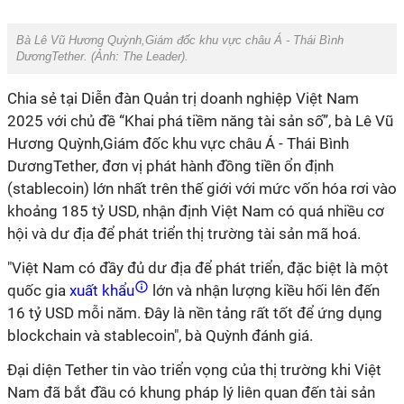
Bà Lê Vũ Hương Quỳnh,Giám đốc khu vực châu Á - Thái Bình
DươngTether. (Ảnh: The Leader).
Chia sẻ tại Diễn đàn Quản trị doanh nghiệp Việt Nam
2025 với chủ đề “Khai phá tiềm năng tài sản số”, bà Lê Vũ
Hương Quỳnh,Giám đốc khu vực châu Á - Thái Bình
DươngTether, đơn vị phát hành đồng tiền ổn định
(stablecoin) lớn nhất trên thế giới với mức vốn hóa rơi vào
khoảng 185 tỷ USD, nhận định Việt Nam có quá nhiều cơ
hội và dư địa để phát triển thị trường tài sản mã hoá.
"Việt Nam có đầy đủ dư địa để phát triển, đặc biệt là một
quốc gia
xuất khẩu
lớn và nhận lượng kiều hối lên đến
16 tỷ USD mỗi năm. Đây là nền tảng rất tốt để ứng dụng
blockchain và stablecoin", bà Quỳnh đánh giá.
Đại diện Tether tin vào triển vọng của thị trường khi Việt
Nam đã bắt đầu có khung pháp lý liên quan đến tài sản