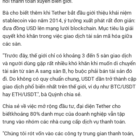
hối thanh toán xuyên biên giới.
Bà cho biết thêm khi Tether bắt đầu giới thiệu khái niệm
stablecoin vào năm 2014, ý tưởng xuất phát rất đơn giản:
đưa đồng USD lên mạng lưới blockchain. Mục tiêu là giải
quyết khó khăn trong việc giao dịch tài sản mã hóa giữa
các sàn.
"Trước đây, thế giới chỉ có khoảng 3 đến 5 sàn giao dịch
và người dùng gặp rất nhiều khó khăn khi muốn di chuyển
tài sản từ sàn A sang sàn B, họ buộc phải bán tài sản đó
đi. Do không có quy chuẩn chung, USDT dần trở thành cặp
giao dịch phổ biến nhất trên thế giới, ví dụ như BTC/USDT
hay ETH/USDT.", bà Quỳnh chia sẻ.
Chia sẻ về việc mở rộng đầu tư, đại diện Tether cho
biếtkhoảng 80% danh mục của doanh nghiệp vẫn tập
trung vào nhóm các nhà cung cấp dịch vụ thanh toán.
"Chúng tôi rót vốn vào các công ty trung gian thanh toán,