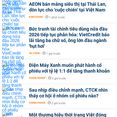
AEON bán mảng siêu thị tại Thái Lan,
dồn lực cho ‘cuộc chiến’ tại Việt Nam
KINH DOANH
-
1 phút trước
Bức tranh tài chính tiêu dùng nửa đầu
2026 tiếp tục phân hóa: VietCredit báo
lãi tăng ba chữ số, ông lớn đầu ngành
'hụt hơi'
TÀI CHÍNH
-
1 giờ trước
Điện Máy Xanh muốn phát hành cổ
phiếu với tỷ lệ 1:1 để tăng thanh khoản
DOANH NGHIỆP
-
2 giờ trước
Sau nhịp điều chỉnh mạnh, CTCK nhìn
thấy cơ hội ở nhóm cổ phiếu nào?
CHỨNG KHOÁN
-
2 giờ trước
Một thương hiệu thời trang Việt đóng