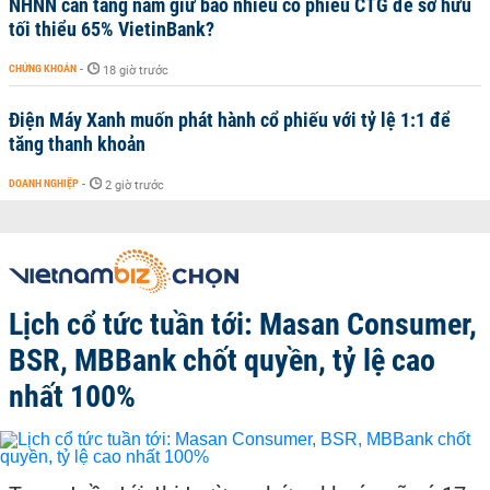
NHNN cần tăng nắm giữ bao nhiêu cổ phiếu CTG để sở hữu
tối thiểu 65% VietinBank?
CHỨNG KHOÁN
-
18 giờ trước
Điện Máy Xanh muốn phát hành cổ phiếu với tỷ lệ 1:1 để
tăng thanh khoản
DOANH NGHIỆP
-
2 giờ trước
Lịch cổ tức tuần tới: Masan Consumer,
BSR, MBBank chốt quyền, tỷ lệ cao
nhất 100%