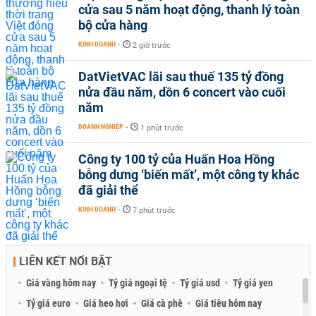
cửa sau 5 năm hoạt động, thanh lý toàn
bộ cửa hàng
KINH DOANH
-
2 giờ trước
DatVietVAC lãi sau thuế 135 tỷ đồng
nửa đầu năm, dồn 6 concert vào cuối
năm
DOANH NGHIỆP
-
1 phút trước
Công ty 100 tỷ của Huấn Hoa Hồng
bỗng dưng ‘biến mất’, một công ty khác
đã giải thể
KINH DOANH
-
7 phút trước
LIÊN KẾT NỔI BẬT
Giá vàng hôm nay
Tỷ giá ngoại tệ
Tỷ giá usd
Tỷ giá yen
Tỷ giá euro
Giá heo hơi
Giá cà phê
Giá tiêu hôm nay