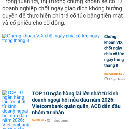
Trong tuần tới, thị trường chứng khoán sẽ có 17
doanh nghiệp chốt ngày giao dịch không hưởng
quyền để thực hiện chi trả cổ tức bằng tiền mặt
và cổ phiếu cho cổ đông.
Chứng
khoán VIX
chốt ngày
chia cổ tức
ngay trong
tháng 8
CHỨNG KHOÁN
-
17 giờ trước
TOP 10 ngân hàng lãi lớn nhất từ kinh
doanh ngoại hối nửa đầu năm 2026:
Vietcombank quán quân, ACB dẫn đầu
nhóm tư nhân
TÀI CHÍNH
-
1 phút trước