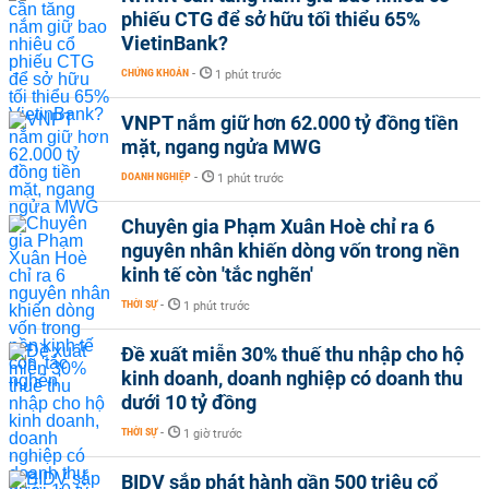
phiếu CTG để sở hữu tối thiểu 65%
VietinBank?
CHỨNG KHOÁN
-
1 phút trước
VNPT nắm giữ hơn 62.000 tỷ đồng tiền
mặt, ngang ngửa MWG
DOANH NGHIỆP
-
1 phút trước
Chuyên gia Phạm Xuân Hoè chỉ ra 6
nguyên nhân khiến dòng vốn trong nền
kinh tế còn 'tắc nghẽn'
THỜI SỰ
-
1 phút trước
Đề xuất miễn 30% thuế thu nhập cho hộ
kinh doanh, doanh nghiệp có doanh thu
dưới 10 tỷ đồng
THỜI SỰ
-
1 giờ trước
BIDV sắp phát hành gần 500 triệu cổ