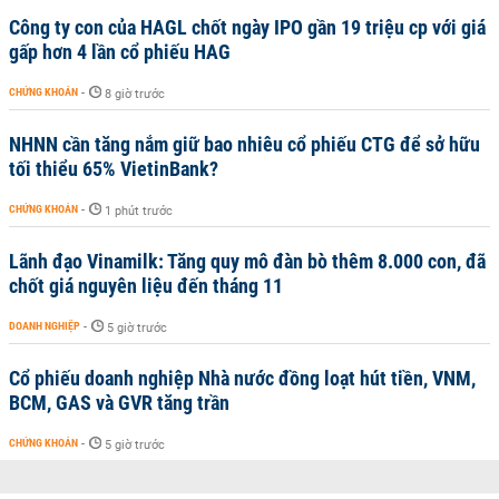
Công ty con của HAGL chốt ngày IPO gần 19 triệu cp với giá
gấp hơn 4 lần cổ phiếu HAG
CHỨNG KHOÁN
-
8 giờ trước
NHNN cần tăng nắm giữ bao nhiêu cổ phiếu CTG để sở hữu
tối thiểu 65% VietinBank?
CHỨNG KHOÁN
-
1 phút trước
Lãnh đạo Vinamilk: Tăng quy mô đàn bò thêm 8.000 con, đã
chốt giá nguyên liệu đến tháng 11
DOANH NGHIỆP
-
5 giờ trước
Cổ phiếu doanh nghiệp Nhà nước đồng loạt hút tiền, VNM,
BCM, GAS và GVR tăng trần
CHỨNG KHOÁN
-
5 giờ trước