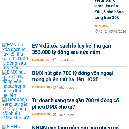
VietinBank
vươn lên dẫn
đầu, 5 nhà băng
tăng trên 30%
TÀI CHÍNH
-
15:12 | 05/08/2026
EVN đã xóa sạch lỗ lũy kế, thu gần
353.000 tỷ đồng sau nửa năm
DOANH NGHIỆP
-
1 phút trước
DMX hút gần 700 tỷ đồng vốn ngoại
trong phiên thứ hai lên HOSE
CHỨNG KHOÁN
-
1 phút trước
Tự doanh sang tay gần 700 tỷ đồng cổ
phiếu DMX cho ai?
CHỨNG KHOÁN
-
1 phút trước
NHNN cần tăng nắm giữ bao nhiêu cổ