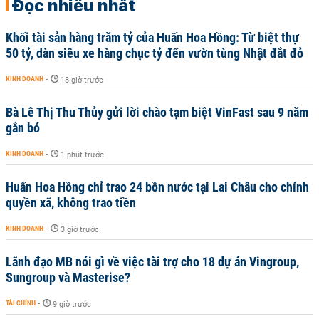
Đọc nhiều nhất
Khối tài sản hàng trăm tỷ của Huấn Hoa Hồng: Từ biệt thự
50 tỷ, dàn siêu xe hàng chục tỷ đến vườn tùng Nhật đắt đỏ
KINH DOANH
-
18 giờ trước
Bà Lê Thị Thu Thủy gửi lời chào tạm biệt VinFast sau 9 năm
gắn bó
KINH DOANH
-
1 phút trước
Huấn Hoa Hồng chỉ trao 24 bồn nước tại Lai Châu cho chính
quyền xã, không trao tiền
KINH DOANH
-
3 giờ trước
Lãnh đạo MB nói gì về việc tài trợ cho 18 dự án Vingroup,
Sungroup và Masterise?
TÀI CHÍNH
-
9 giờ trước