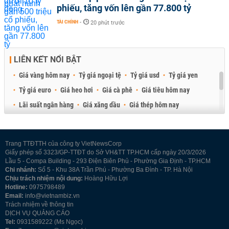
phiếu, tăng vốn lên gần 77.800 tỷ
TÀI CHÍNH
-
20 phút trước
LIÊN KẾT NỔI BẬT
Giá vàng hôm nay
Tỷ giá ngoại tệ
Tỷ giá usd
Tỷ giá yen
Tỷ giá euro
Giá heo hơi
Giá cà phê
Giá tiêu hôm nay
Lãi suất ngân hàng
Giá xăng dầu
Giá thép hôm nay
Giá sầu riêng
Giá thịt heo
Giá gạo
Giá cao su
Best Retail Brokers
Diễn đàn đầu tư Việt Nam 2026
Trang TTĐTTH của công ty VietNewsCorp
Giấy phép số 3323/GP-TTĐT do Sở VH&TT TP.HCM cấp ngày 20/3/2026
Lầu 5 - Compa Building - 293 Điện Biên Phủ - Phường Gia Định - TP.HCM
Chi nhánh:
Số 5 - Khu 38A Trần Phú - Phường Ba Đình - TP. Hà Nội
Chịu trách nhiệm nội dung:
Hoàng Hữu Lợi
Hotline:
0975798489
Email:
info@vietnambiz.vn
Trách nhiệm về thông tin
DỊCH VỤ QUẢNG CÁO
Tel:
0931589222 (Ms Ngọc)