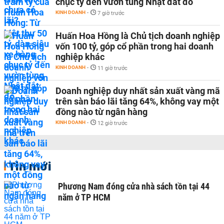
chục tỷ đến vườn tùng Nhật đắt đỏ
KINH DOANH
-
7 giờ trước
Huấn Hoa Hồng là Chủ tịch doanh nghiệp
vốn 100 tỷ, góp cổ phần trong hai doanh
nghiệp khác
KINH DOANH
-
11 giờ trước
Doanh nghiệp duy nhất sản xuất vàng mã
trên sàn báo lãi tăng 64%, không vay một
đồng nào từ ngân hàng
KINH DOANH
-
12 giờ trước
Tin mới
Phương Nam đóng cửa nhà sách tồn tại 44
năm ở TP HCM