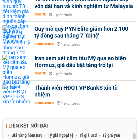
vốn dài hạn và kinh nghiệm từ Malaysia
QUỐC TẾ
-
1 phút trước
Quy mô quỹ PYN Elite giảm hơn 2.100
tỷ đồng sau tháng 7 ‘tồi tệ’
CHỨNG KHOÁN
-
1 phút trước
Iran xem xét cấm tàu Mỹ qua eo biển
Hormuz, giá dầu bật tăng trở lại
QUỐC TẾ
-
1 phút trước
Thành viên HĐQT VPBankS xin từ
nhiệm
CHỨNG KHOÁN
-
1 phút trước
LIÊN KẾT NỔI BẬT
Giá vàng hôm nay
Tỷ giá ngoại tệ
Tỷ giá usd
Tỷ giá yen