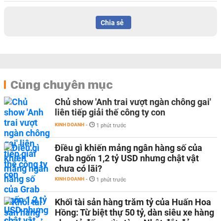
Chia sẻ
Cùng chuyên mục
Chủ show 'Anh trai vượt ngàn chông gai'
liên tiếp giải thế công ty con
KINH DOANH
-
1 phút trước
Điều gì khiến mảng ngân hàng số của
Grab ngốn 1,2 tỷ USD nhưng chật vật
chưa có lãi?
KINH DOANH
-
1 phút trước
Khối tài sản hàng trăm tỷ của Huấn Hoa
Hồng: Từ biệt thự 50 tỷ, dàn siêu xe hàng