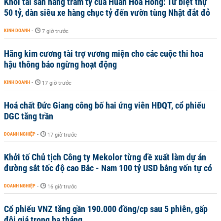
Khối tài sản hàng trăm tỷ của Huấn Hoa Hồng: Từ biệt thự
50 tỷ, dàn siêu xe hàng chục tỷ đến vườn tùng Nhật đắt đỏ
KINH DOANH
-
7 giờ trước
Hãng kim cương tài trợ vương miện cho các cuộc thi hoa
hậu thông báo ngừng hoạt động
KINH DOANH
-
17 giờ trước
Hoá chất Đức Giang công bố hai ứng viên HĐQT, cổ phiếu
DGC tăng trần
DOANH NGHIỆP
-
17 giờ trước
Khởi tố Chủ tịch Công ty Mekolor từng đề xuất làm dự án
đường sắt tốc độ cao Bắc - Nam 100 tỷ USD bằng vốn tự có
DOANH NGHIỆP
-
16 giờ trước
Cổ phiếu VNZ tăng gần 190.000 đồng/cp sau 5 phiên, gấp
đôi giá trong ba tháng