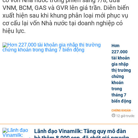
có vốn Nhà nước trong phiên sáng 7/8, đưa
VNM, BCM, GAS và GVR lên giá trần. Diễn biến
xuất hiện sau khi khung phân loại mới phục vụ
cơ cấu lại vốn Nhà nước tại doanh nghiệp có
hiệu lực.
Hơn
227.000
tài khoản
gia nhập
thị trường
chứng
khoán
trong
tháng 7
biến động
CHỨNG KHOÁN
-
12 giờ trước
Lãnh đạo Vinamilk: Tăng quy mô đàn
bò thêm 8.000 con, đã chốt giá nguyên