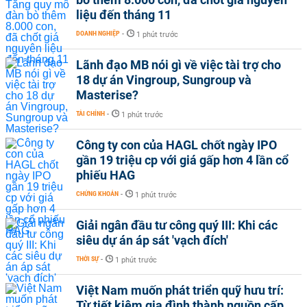
liệu đến tháng 11
DOANH NGHIỆP
-
1 phút trước
Lãnh đạo MB nói gì về việc tài trợ cho
18 dự án Vingroup, Sungroup và
Masterise?
TÀI CHÍNH
-
1 phút trước
Công ty con của HAGL chốt ngày IPO
gần 19 triệu cp với giá gấp hơn 4 lần cổ
phiếu HAG
CHỨNG KHOÁN
-
1 phút trước
Giải ngân đầu tư công quý III: Khi các
siêu dự án áp sát 'vạch đích'
THỜI SỰ
-
1 phút trước
Việt Nam muốn phát triển quỹ hưu trí:
Từ tiết kiệm gia đình thành nguồn cấp