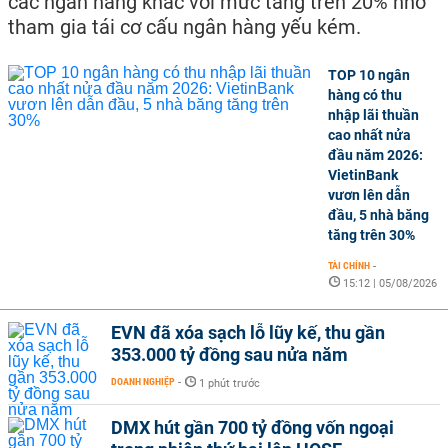
các ngân hàng khác với mức tăng trên 20% nhờ
tham gia tái cơ cấu ngân hàng yếu kém.
TOP 10 ngân
hàng có thu
nhập lãi thuần
cao nhất nửa
đầu năm 2026:
VietinBank
vươn lên dẫn
đầu, 5 nhà băng
tăng trên 30%
TÀI CHÍNH
-
15:12 | 05/08/2026
EVN đã xóa sạch lỗ lũy kế, thu gần
353.000 tỷ đồng sau nửa năm
DOANH NGHIỆP
-
1 phút trước
DMX hút gần 700 tỷ đồng vốn ngoại