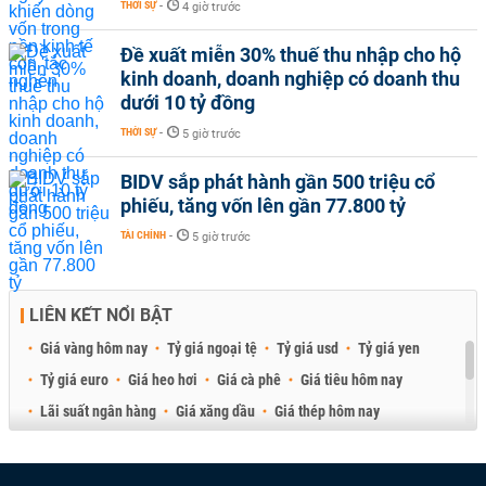
THỜI SỰ
-
4 giờ trước
Đề xuất miễn 30% thuế thu nhập cho hộ
kinh doanh, doanh nghiệp có doanh thu
dưới 10 tỷ đồng
THỜI SỰ
-
5 giờ trước
BIDV sắp phát hành gần 500 triệu cổ
phiếu, tăng vốn lên gần 77.800 tỷ
TÀI CHÍNH
-
5 giờ trước
LIÊN KẾT NỔI BẬT
Giá vàng hôm nay
Tỷ giá ngoại tệ
Tỷ giá usd
Tỷ giá yen
Tỷ giá euro
Giá heo hơi
Giá cà phê
Giá tiêu hôm nay
Lãi suất ngân hàng
Giá xăng dầu
Giá thép hôm nay
Giá sầu riêng
Giá thịt heo
Giá gạo
Giá cao su
Best Retail Brokers
Diễn đàn đầu tư Việt Nam 2026