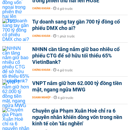
trong phiên thứ hai lên HOSE
CHỨNG KHOÁN
-
4 giờ trước
Tự doanh sang tay gần 700 tỷ đồng cổ
phiếu DMX cho ai?
CHỨNG KHOÁN
-
1 phút trước
NHNN cần tăng nắm giữ bao nhiêu cổ
phiếu CTG để sở hữu tối thiểu 65%
VietinBank?
CHỨNG KHOÁN
-
4 giờ trước
VNPT nắm giữ hơn 62.000 tỷ đồng tiền
mặt, ngang ngửa MWG
DOANH NGHIỆP
-
4 giờ trước
Chuyên gia Phạm Xuân Hoè chỉ ra 6
nguyên nhân khiến dòng vốn trong nền
kinh tế còn 'tắc nghẽn'