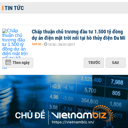
TIN TỨC
Chấp thuận chủ trương đầu tư 1.500 tỷ đồng
dự án điện mặt trời nổi tại hồ thủy điện Đa Mi
THỜI SỰ
-
10:52 | 29/01/2017
Theo ngày
TRƯỚC
SAU