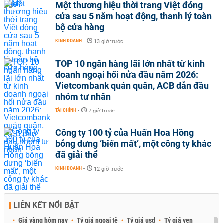
Một thương hiệu thời trang Việt đóng
cửa sau 5 năm hoạt động, thanh lý toàn
bộ cửa hàng
KINH DOANH
-
13 giờ trước
TOP 10 ngân hàng lãi lớn nhất từ kinh
doanh ngoại hối nửa đầu năm 2026:
Vietcombank quán quân, ACB dẫn đầu
nhóm tư nhân
TÀI CHÍNH
-
7 giờ trước
Công ty 100 tỷ của Huấn Hoa Hồng
bỗng dưng ‘biến mất’, một công ty khác
đã giải thể
KINH DOANH
-
12 giờ trước
LIÊN KẾT NỔI BẬT
Giá vàng hôm nay
Tỷ giá ngoại tệ
Tỷ giá usd
Tỷ giá yen