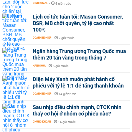
KINH DOANH
-
6 giờ trước
Lịch cổ tức tuần tới: Masan Consumer,
BSR, MB chốt quyền, tỷ lệ cao nhất
100%
DOANH NGHIỆP
-
7 giờ trước
Ngân hàng Trung ương Trung Quốc mua
thêm 20 tấn vàng trong tháng 7
HÀNG HÓA
-
6 giờ trước
Điện Máy Xanh muốn phát hành cổ
phiếu với tỷ lệ 1:1 để tăng thanh khoản
DOANH NGHIỆP
-
14 giờ trước
Sau nhịp điều chỉnh mạnh, CTCK nhìn
thấy cơ hội ở nhóm cổ phiếu nào?
CHỨNG KHOÁN
-
14 giờ trước