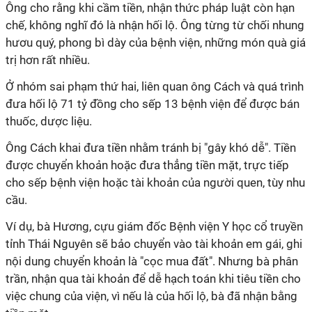
Ông cho rằng khi cầm tiền, nhận thức pháp luật còn hạn
chế, không nghĩ đó là nhận hối lộ. Ông từng từ chối nhung
hươu quý, phong bì dày của bệnh viện, những món quà giá
trị hơn rất nhiều.
Ở nhóm sai phạm thứ hai, liên quan ông Cách và quá trình
đưa hối lộ 71 tỷ đồng cho sếp 13 bệnh viện để được bán
thuốc, dược liệu.
Ông Cách khai đưa tiền nhằm tránh bị "gây khó dễ". Tiền
được chuyển khoản hoặc đưa thẳng tiền mặt, trực tiếp
cho sếp bệnh viện hoặc tài khoản của người quen, tùy nhu
cầu.
Ví dụ, bà Hương, cựu giám đốc Bệnh viện Y học cổ truyền
tỉnh Thái Nguyên sẽ bảo chuyển vào tài khoản em gái, ghi
nội dung chuyển khoản là "cọc mua đất". Nhưng bà phân
trần, nhận qua tài khoản để dễ hạch toán khi tiêu tiền cho
việc chung của viện, vì nếu là của hối lộ, bà đã nhận bằng