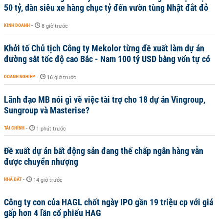
50 tỷ, dàn siêu xe hàng chục tỷ đến vườn tùng Nhật đắt đỏ
KINH DOANH
-
8 giờ trước
Khởi tố Chủ tịch Công ty Mekolor từng đề xuất làm dự án
đường sắt tốc độ cao Bắc - Nam 100 tỷ USD bằng vốn tự có
DOANH NGHIỆP
-
16 giờ trước
Lãnh đạo MB nói gì về việc tài trợ cho 18 dự án Vingroup,
Sungroup và Masterise?
TÀI CHÍNH
-
1 phút trước
Đề xuất dự án bất động sản đang thế chấp ngân hàng vẫn
được chuyển nhượng
NHÀ ĐẤT
-
14 giờ trước
Công ty con của HAGL chốt ngày IPO gần 19 triệu cp với giá
gấp hơn 4 lần cổ phiếu HAG