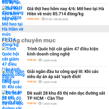
Giá thịt heo hôm nay 4/6: Mỡ heo tại Hà
Hiền về mức 85.714 đồng/kg
HÀNG HÓA
-
07:05 | 04/06/2026
Cùng chuyên mục
Trình Quốc hội cắt giảm 47 điều kiện
kinh doanh công nghệ
THỜI SỰ
-
1 phút trước
Giải ngân đầu tư công quý III: Khi các
siêu dự án áp sát 'vạch đích'
THỜI SỰ
-
1 phút trước
Đề xuất 28 khu đô thị nén dọc đường sắt
TP HCM - Cần Thơ
THỜI SỰ
-
1 phút trước