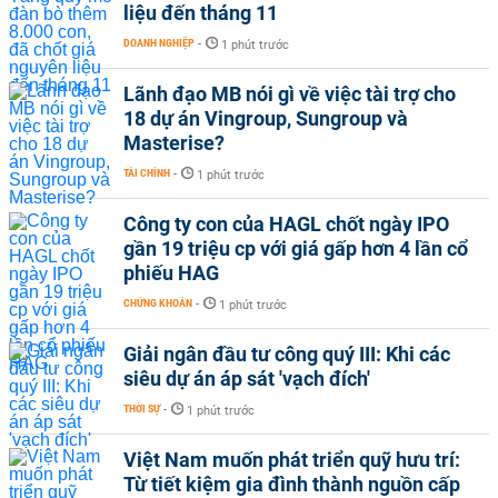
liệu đến tháng 11
DOANH NGHIỆP
-
1 phút trước
Lãnh đạo MB nói gì về việc tài trợ cho
18 dự án Vingroup, Sungroup và
Masterise?
TÀI CHÍNH
-
1 phút trước
Công ty con của HAGL chốt ngày IPO
gần 19 triệu cp với giá gấp hơn 4 lần cổ
phiếu HAG
CHỨNG KHOÁN
-
1 phút trước
Giải ngân đầu tư công quý III: Khi các
siêu dự án áp sát 'vạch đích'
THỜI SỰ
-
1 phút trước
Việt Nam muốn phát triển quỹ hưu trí:
Từ tiết kiệm gia đình thành nguồn cấp