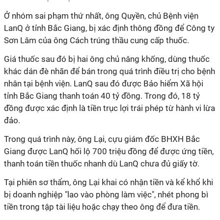
Ở nhóm sai phạm thứ nhất, ông Quyền, chủ Bệnh viện
LanQ ở tỉnh Bắc Giang, bị xác định thông đồng để Công ty
Sơn Lâm của ông Cách trúng thầu cung cấp thuốc.
Giá thuốc sau đó bị hai ông chủ nâng khống, dùng thuốc
khác dán đè nhãn để bán trong quá trình điều trị cho bệnh
nhân tại bệnh viện. LanQ sau đó được Bảo hiểm Xã hội
tỉnh Bắc Giang thanh toán 40 tỷ đồng. Trong đó, 18 tỷ
đồng được xác định là tiền trục lợi trái phép từ hành vi lừa
đảo.
Trong quá trình này, ông Lại, cựu giám đốc BHXH Bắc
Giang được LanQ hối lộ 700 triệu đồng để được ứng tiền,
thanh toán tiền thuốc nhanh dù LanQ chưa đủ giấy tờ.
Tại phiên sơ thẩm, ông Lại khai có nhận tiền và kể khổ khi
bị doanh nghiệp "lao vào phòng làm việc", nhét phong bì
tiền trong tập tài liệu hoặc chạy theo ông để đưa tiền.