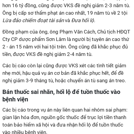
hơn 16 tỷ đồng, cũng được VKS đề nghị giảm 2-3 năm tù.
Ông bị cấp sơ thẩm phạt án cao nhất, 19 năm tù về 2 tội
Lừa đảo chiếm đoạt tài sản
và
Đưa hối lộ.
Đồng phạm của ông, ông Phạm Văn Cách, Chủ tịch HĐQT
Cty CP dược phẩm Sơn Lâm là người bị tuyên án cao thứ
2 - án 15 năm với hai tội trên. Ông cũng đã khắc phục đủ
tiền, được VKS đề nghị giảm 2-4 năm tù.
Các bị cáo còn lại cũng được VKS xét các tình tiết giảm
nhẹ mới, hậu quả vụ án cơ bản đã khắc phục hết, để đề
nghị giảm 3-9 tháng tù, hoặc chuyển án tù sang án treo.
Bán thuốc sai nhãn, hối lộ để tuồn thuốc vào
bệnh viện
Các bị cáo trong vụ án này liên quan hai nhóm sai phạm:
gian lận hóa đơn, nguồn gốc thuốc để trục lợi tiền thanh
toán bảo hiểm xã hội và đưa nhận hối lộ để tuồn thuốc
vào nhiều bệnh viện.