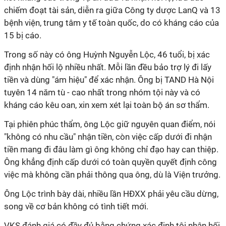
chiếm đoạt tài sản, diễn ra giữa Công ty dược LanQ và 13
bệnh viện, trung tâm y tế toàn quốc, do có kháng cáo của
15 bị cáo.
Trong số này có ông Huỳnh Nguyễn Lộc, 46 tuổi, bị xác
định nhận hối lộ nhiều nhất. Mỗi lần đều bảo trợ lý đi lấy
tiền và dùng "ám hiệu" để xác nhận. Ông bị TAND Hà Nội
tuyên 14 năm tù - cao nhất trong nhóm tội này và có
kháng cáo kêu oan, xin xem xét lại toàn bộ án sơ thẩm.
Tại phiên phúc thẩm, ông Lộc giữ nguyên quan điểm, nói
"không có nhu cầu" nhận tiền, còn việc cấp dưới đi nhận
tiền mang đi đâu làm gì ông không chỉ đạo hay can thiệp.
Ông khẳng định cấp dưới có toàn quyền quyết định công
việc mà không cần phải thông qua ông, dù là Viện trưởng.
Ông Lộc trình bày dài, nhiều lần HĐXX phải yêu cầu dừng,
song về cơ bản không có tình tiết mới.
VKS đánh giá có đầy đủ bằng chứng xác định tội nhận hối