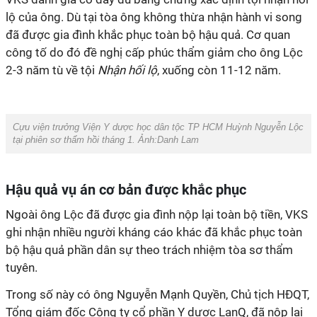
lộ của ông. Dù tại tòa ông không thừa nhận hành vi song
đã được gia đình khắc phục toàn bộ hậu quả. Cơ quan
công tố do đó đề nghị cấp phúc thẩm giảm cho ông Lộc
2-3 năm tù về tội
Nhận hối lộ
, xuống còn 11-12 năm.
Cựu viện trưởng Viện Y dược học dân tộc TP HCM Huỳnh Nguyễn Lộc
tại phiên sơ thẩm hồi tháng 1. Ảnh:
Danh Lam
Hậu quả vụ án cơ bản được khắc phục
Ngoài ông Lộc đã được gia đình nộp lại toàn bộ tiền, VKS
ghi nhận nhiều người kháng cáo khác đã khắc phục toàn
bộ hậu quả phần dân sự theo trách nhiệm tòa sơ thẩm
tuyên.
Trong số này có ông Nguyễn Mạnh Quyền, Chủ tịch HĐQT,
Tổng giám đốc Công ty cổ phần Y dược LanQ, đã nộp lại