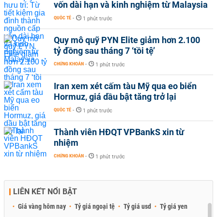
vốn dài hạn và kinh nghiệm từ Malaysia
QUỐC TẾ
-
1 phút trước
Quy mô quỹ PYN Elite giảm hơn 2.100
tỷ đồng sau tháng 7 ‘tồi tệ’
CHỨNG KHOÁN
-
1 phút trước
Iran xem xét cấm tàu Mỹ qua eo biển
Hormuz, giá dầu bật tăng trở lại
QUỐC TẾ
-
1 phút trước
Thành viên HĐQT VPBankS xin từ
nhiệm
CHỨNG KHOÁN
-
1 phút trước
LIÊN KẾT NỔI BẬT
Giá vàng hôm nay
Tỷ giá ngoại tệ
Tỷ giá usd
Tỷ giá yen