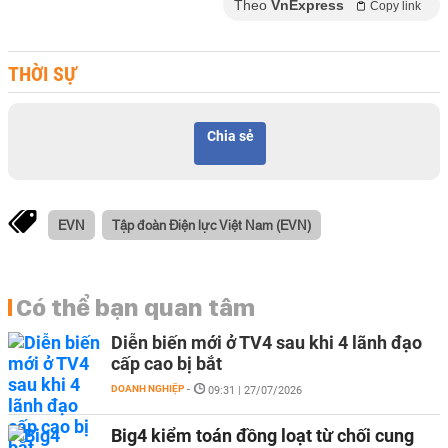
Theo
VnExpress
Copy link
THỜI SỰ
Chia sẻ
EVN
Tập đoàn Điện lực Việt Nam (EVN)
Có thể bạn quan tâm
Diễn biến mới ở TV4 sau khi 4 lãnh đạo
cấp cao bị bắt
DOANH NGHIỆP
-
09:31 | 27/07/2026
Big4 kiểm toán đồng loạt từ chối cung