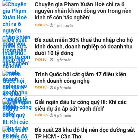
Chuyên gia Phạm Xuân Hoè chỉ ra 6
nguyên nhân khiến dòng vốn trong nền
kinh tế còn 'tắc nghẽn'
THỜI SỰ
-
1 phút trước
Đề xuất miễn 30% thuế thu nhập cho hộ
kinh doanh, doanh nghiệp có doanh thu
dưới 10 tỷ đồng
THỜI SỰ
-
1 giờ trước
Trình Quốc hội cắt giảm 47 điều kiện
kinh doanh công nghệ
THỜI SỰ
-
5 giờ trước
Giải ngân đầu tư công quý III: Khi các
siêu dự án áp sát 'vạch đích'
THỜI SỰ
-
9 giờ trước
Đề xuất 28 khu đô thị nén dọc đường sắt
TP HCM - Cần Thơ