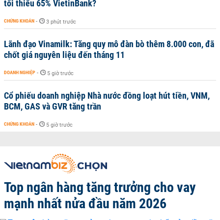
tối thiểu 65% VietinBank?
CHỨNG KHOÁN
-
3 phút trước
Lãnh đạo Vinamilk: Tăng quy mô đàn bò thêm 8.000 con, đã
chốt giá nguyên liệu đến tháng 11
DOANH NGHIỆP
-
5 giờ trước
Cổ phiếu doanh nghiệp Nhà nước đồng loạt hút tiền, VNM,
BCM, GAS và GVR tăng trần
CHỨNG KHOÁN
-
5 giờ trước
Top ngân hàng tăng trưởng cho vay
mạnh nhất nửa đầu năm 2026