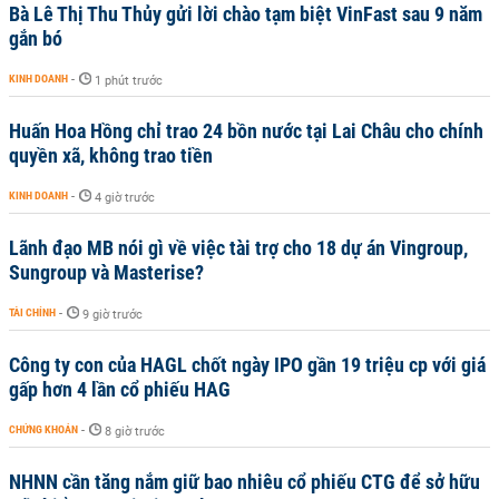
Bà Lê Thị Thu Thủy gửi lời chào tạm biệt VinFast sau 9 năm
gắn bó
KINH DOANH
-
1 phút trước
Huấn Hoa Hồng chỉ trao 24 bồn nước tại Lai Châu cho chính
quyền xã, không trao tiền
KINH DOANH
-
4 giờ trước
Lãnh đạo MB nói gì về việc tài trợ cho 18 dự án Vingroup,
Sungroup và Masterise?
TÀI CHÍNH
-
9 giờ trước
Công ty con của HAGL chốt ngày IPO gần 19 triệu cp với giá
gấp hơn 4 lần cổ phiếu HAG
CHỨNG KHOÁN
-
8 giờ trước
NHNN cần tăng nắm giữ bao nhiêu cổ phiếu CTG để sở hữu