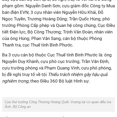
phạm gồm: Nguyễn Danh Sơn, cựu giám đốc Công ty Mua
bán điện EVN; 3 cựu nhân viên Nguyễn Hữu Khải, Đỗ
Ngọc Tuyền, Trương Hoàng Dũng; Trần Quốc Hùng, phó
trưởng Phòng Cấp phép và Quan hệ công chúng, Cục Điều
tiết Điện lực, Bộ Công Thương; Trịnh Văn Đoàn, nhân viên
của ông Hùng; Phan Văn Sang, cán bộ thuộc Phòng
Thanh tra, cục Thuế tỉnh Bình Phước.
Ba 3 cựu cán bộ thuộc Cục Thuế tỉnh Bình Phước là: ông
Nguyễn Duy Khánh, cựu phó cục trưởng; Trần Văn Định,
cựu trưởng phòng và Phạm Quang Vinh, cựu phó phòng,
bị đề nghị truy tố về tội
Thiếu trách nhiệm gây hậu quả
nghiêm trọng,
theo Điều 360 Bộ luật Hình sự.
Cựu thứ trưởng Công Thương Hoàng Quốc Vượng tại cơ quan điều tra.
Ảnh: Bộ Công an