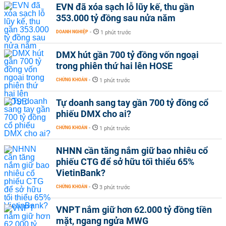
EVN đã xóa sạch lỗ lũy kế, thu gần
353.000 tỷ đồng sau nửa năm
DOANH NGHIỆP
-
1 phút trước
DMX hút gần 700 tỷ đồng vốn ngoại
trong phiên thứ hai lên HOSE
CHỨNG KHOÁN
-
1 phút trước
Tự doanh sang tay gần 700 tỷ đồng cổ
phiếu DMX cho ai?
CHỨNG KHOÁN
-
1 phút trước
NHNN cần tăng nắm giữ bao nhiêu cổ
phiếu CTG để sở hữu tối thiểu 65%
VietinBank?
CHỨNG KHOÁN
-
3 phút trước
VNPT nắm giữ hơn 62.000 tỷ đồng tiền
mặt, ngang ngửa MWG