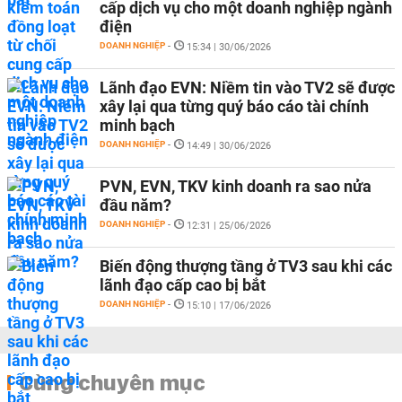
cấp dịch vụ cho một doanh nghiệp ngành
điện
DOANH NGHIỆP
-
15:34 | 30/06/2026
Lãnh đạo EVN: Niềm tin vào TV2 sẽ được
xây lại qua từng quý báo cáo tài chính
minh bạch
DOANH NGHIỆP
-
14:49 | 30/06/2026
PVN, EVN, TKV kinh doanh ra sao nửa
đầu năm?
DOANH NGHIỆP
-
12:31 | 25/06/2026
Biến động thượng tầng ở TV3 sau khi các
lãnh đạo cấp cao bị bắt
DOANH NGHIỆP
-
15:10 | 17/06/2026
Cùng chuyên mục