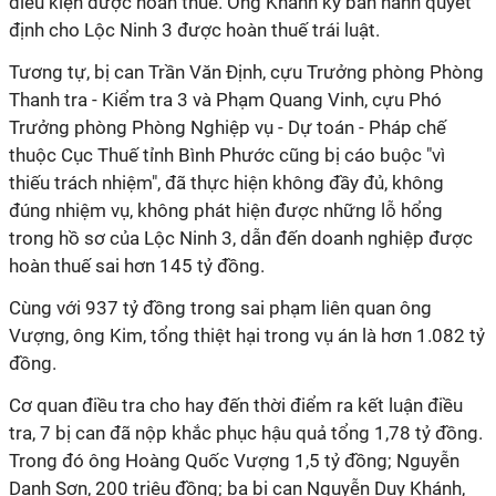
điều kiện được hoàn thuế. Ông Khánh ký ban hành quyết
định cho Lộc Ninh 3 được hoàn thuế trái luật.
Tương tự, bị can Trần Văn Định, cựu Trưởng phòng Phòng
Thanh tra - Kiểm tra 3 và Phạm Quang Vinh, cựu Phó
Trưởng phòng Phòng Nghiệp vụ - Dự toán - Pháp chế
thuộc Cục Thuế tỉnh Bình Phước cũng bị cáo buộc "vì
thiếu trách nhiệm", đã thực hiện không đầy đủ, không
đúng nhiệm vụ, không phát hiện được những lỗ hổng
trong hồ sơ của Lộc Ninh 3, dẫn đến doanh nghiệp được
hoàn thuế sai hơn 145 tỷ đồng.
Cùng với 937 tỷ đồng trong sai phạm liên quan ông
Vượng, ông Kim, tổng thiệt hại trong vụ án là hơn 1.082 tỷ
đồng.
Cơ quan điều tra cho hay đến thời điểm ra kết luận điều
tra, 7 bị can đã nộp khắc phục hậu quả tổng 1,78 tỷ đồng.
Trong đó ông Hoàng Quốc Vượng 1,5 tỷ đồng; Nguyễn
Danh Sơn, 200 triệu đồng; ba bị can Nguyễn Duy Khánh,