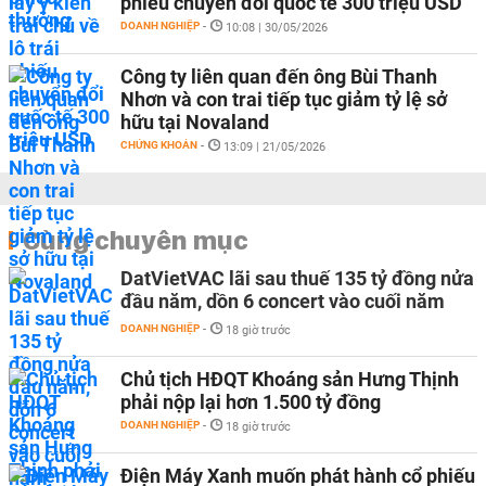
phiếu chuyển đổi quốc tế 300 triệu USD
DOANH NGHIỆP
-
10:08 | 30/05/2026
Công ty liên quan đến ông Bùi Thanh
Nhơn và con trai tiếp tục giảm tỷ lệ sở
hữu tại Novaland
CHỨNG KHOÁN
-
13:09 | 21/05/2026
Cùng chuyên mục
DatVietVAC lãi sau thuế 135 tỷ đồng nửa
đầu năm, dồn 6 concert vào cuối năm
DOANH NGHIỆP
-
18 giờ trước
Chủ tịch HĐQT Khoáng sản Hưng Thịnh
phải nộp lại hơn 1.500 tỷ đồng
DOANH NGHIỆP
-
18 giờ trước
Điện Máy Xanh muốn phát hành cổ phiếu