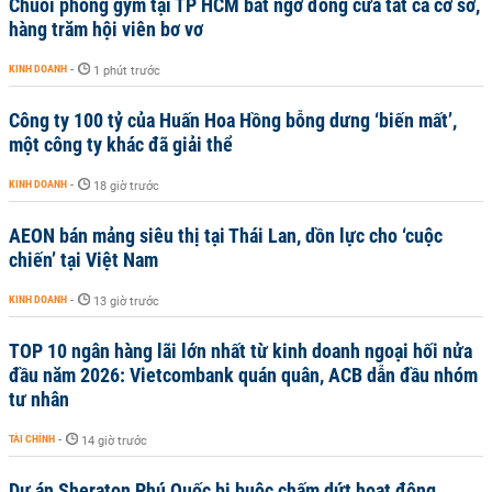
Chuỗi phòng gym tại TP HCM bất ngờ đóng cửa tất cả cơ sở,
hàng trăm hội viên bơ vơ
KINH DOANH
-
1 phút trước
Công ty 100 tỷ của Huấn Hoa Hồng bỗng dưng ‘biến mất’,
một công ty khác đã giải thể
KINH DOANH
-
18 giờ trước
AEON bán mảng siêu thị tại Thái Lan, dồn lực cho ‘cuộc
chiến’ tại Việt Nam
KINH DOANH
-
13 giờ trước
TOP 10 ngân hàng lãi lớn nhất từ kinh doanh ngoại hối nửa
đầu năm 2026: Vietcombank quán quân, ACB dẫn đầu nhóm
tư nhân
TÀI CHÍNH
-
14 giờ trước
Dự án Sheraton Phú Quốc bị buộc chấm dứt hoạt động