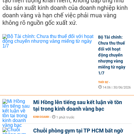
tạo hiện tượng khan hiếm, không đáp ứng nhu
cầu sản xuất kinh doanh của doanh nghiệp kinh
doanh vàng và hạn chế việc phải mua vàng
không rõ nguồn gốc xuất xứ.
Bộ Tài chính:
Chưa thu thuế
đối với hoạt
động chuyển
nhượng vàng
miếng từ ngày
1/7
THỜI SỰ
-
14:06 | 30/06/2026
Mi Hồng lên tiếng sau kết luận về tồn
tại trong kinh doanh vàng bạc
KINH DOANH
-
1 phút trước
Chuỗi phòng gym tại TP HCM bất ngờ