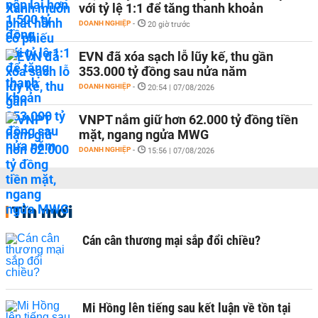
với tỷ lệ 1:1 để tăng thanh khoản
DOANH NGHIỆP
-
20 giờ trước
EVN đã xóa sạch lỗ lũy kế, thu gần
353.000 tỷ đồng sau nửa năm
DOANH NGHIỆP
-
20:54 | 07/08/2026
VNPT nắm giữ hơn 62.000 tỷ đồng tiền
mặt, ngang ngửa MWG
DOANH NGHIỆP
-
15:56 | 07/08/2026
Tin mới
Cán cân thương mại sắp đổi chiều?
Mi Hồng lên tiếng sau kết luận về tồn tại