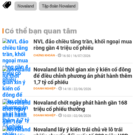
Novaland
Tập đoàn Novaland
Có thể bạn quan tâm
NVL đảo chiều tăng trần, khối ngoại mua
ròng gần 4 triệu cổ phiếu
CHỨNG KHOÁN
-
16:50 | 16/07/2026
Novaland lùi thời gian xin ý kiến cổ đông
để điều chỉnh phương án phát hành thêm
1,7 tỷ cổ phiếu
DOANH NGHIỆP
-
14:18 | 22/06/2026
Novaland chốt ngày phát hành gần 168
triệu cổ phiếu thưởng
DOANH NGHIỆP
-
10:03 | 02/06/2026
Novaland lấy ý kiến trái chủ về lô trái