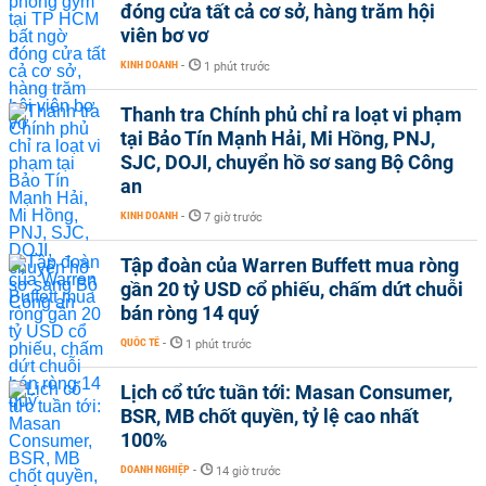
đóng cửa tất cả cơ sở, hàng trăm hội
viên bơ vơ
KINH DOANH
-
1 phút trước
Thanh tra Chính phủ chỉ ra loạt vi phạm
tại Bảo Tín Mạnh Hải, Mi Hồng, PNJ,
SJC, DOJI, chuyển hồ sơ sang Bộ Công
an
KINH DOANH
-
7 giờ trước
Tập đoàn của Warren Buffett mua ròng
gần 20 tỷ USD cổ phiếu, chấm dứt chuỗi
bán ròng 14 quý
QUỐC TẾ
-
1 phút trước
Lịch cổ tức tuần tới: Masan Consumer,
BSR, MB chốt quyền, tỷ lệ cao nhất
100%
DOANH NGHIỆP
-
14 giờ trước