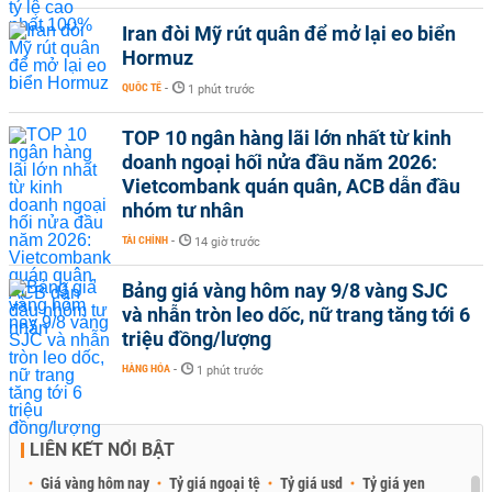
Iran đòi Mỹ rút quân để mở lại eo biển
Hormuz
QUỐC TẾ
-
1 phút trước
TOP 10 ngân hàng lãi lớn nhất từ kinh
doanh ngoại hối nửa đầu năm 2026:
Vietcombank quán quân, ACB dẫn đầu
nhóm tư nhân
TÀI CHÍNH
-
14 giờ trước
Bảng giá vàng hôm nay 9/8 vàng SJC
và nhẫn tròn leo dốc, nữ trang tăng tới 6
triệu đồng/lượng
HÀNG HÓA
-
1 phút trước
LIÊN KẾT NỔI BẬT
Giá vàng hôm nay
Tỷ giá ngoại tệ
Tỷ giá usd
Tỷ giá yen