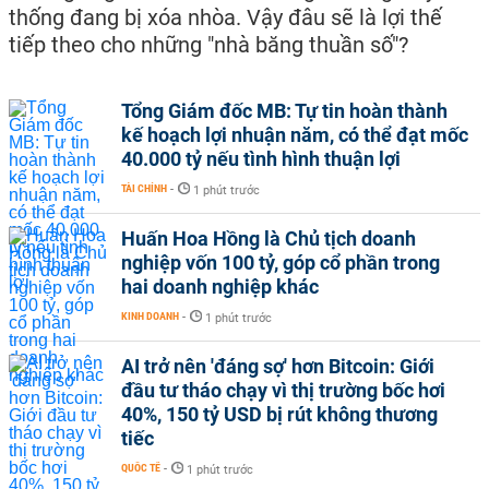
thống đang bị xóa nhòa. Vậy đâu sẽ là lợi thế
tiếp theo cho những "nhà băng thuần số"?
Tổng Giám đốc MB: Tự tin hoàn thành
kế hoạch lợi nhuận năm, có thể đạt mốc
40.000 tỷ nếu tình hình thuận lợi
TÀI CHÍNH
-
1 phút trước
Huấn Hoa Hồng là Chủ tịch doanh
nghiệp vốn 100 tỷ, góp cổ phần trong
hai doanh nghiệp khác
KINH DOANH
-
1 phút trước
AI trở nên 'đáng sợ' hơn Bitcoin: Giới
đầu tư tháo chạy vì thị trường bốc hơi
40%, 150 tỷ USD bị rút không thương
tiếc
QUỐC TẾ
-
1 phút trước