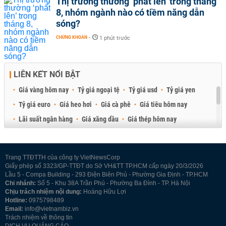
Thị trường thường ‘phất lên’ trong tháng
8, nhóm ngành nào có tiềm năng dẫn
sóng?
CHỨNG KHOÁN
-
1 phút trước
LIÊN KẾT NỔI BẬT
Giá vàng hôm nay
Tỷ giá ngoại tệ
Tỷ giá usd
Tỷ giá yen
Tỷ giá euro
Giá heo hơi
Giá cà phê
Giá tiêu hôm nay
Lãi suất ngân hàng
Giá xăng dầu
Giá thép hôm nay
Giá sầu riêng
Giá thịt heo
Giá gạo
Giá cao su
Best Retail Brokers
Diễn đàn đầu tư Việt Nam 2026
Trang TTĐTTH của công ty VietNewsCorp
Giấy phép số 3323/GP-TTĐT do Sở VH&TT TP.HCM cấp ngày 20/3/2026
Lầu 5 - Compa Building - 293 Điện Biên Phủ - Phường Gia Định - TP.HCM
Chi nhánh:
Số 5 - Khu 38A Trần Phú - Phường Ba Đình - TP. Hà Nội
Chịu trách nhiệm nội dung:
Hoàng Hữu Lợi
Hotline:
0975798489
Email:
info@vietnambiz.vn
Trách nhiệm về thông tin