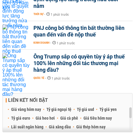
năm
THỜI SỰ
-
1 phút trước
PNJ công bố thông tin bất thường liên
quan đến vấn đề nộp thuế
KINH DOANH
-
1 phút trước
Ông Trump sắp có quyền tùy ý áp thuế
100% lên những đối tác thương mại
hàng đầu?
QUỐC TẾ
-
1 phút trước
LIÊN KẾT NỔI BẬT
Giá vàng hôm nay
Tỷ giá ngoại tệ
Tỷ giá usd
Tỷ giá yen
Tỷ giá euro
Giá heo hơi
Giá cà phê
Giá tiêu hôm nay
Lãi suất ngân hàng
Giá xăng dầu
Giá thép hôm nay