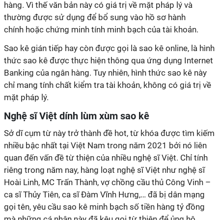
hàng. Vì thế văn bản này có giá trị về mặt pháp lý và
thường được sử dụng để bổ sung vào hồ sơ hành
chính hoặc chứng minh tính minh bạch của tài khoản.
Sao kê gián tiếp hay còn được gọi là sao kê online, là hình
thức sao kê được thực hiện thông qua ứng dụng Internet
Banking của ngân hàng. Tuy nhiên, hình thức sao kê này
chỉ mang tính chất kiểm tra tài khoản, không có giá trị về
mặt pháp lý.
Nghệ sĩ Việt dính lùm xùm sao kê
Sở dĩ cụm từ này trở thành đề hot, từ khóa được tìm kiếm
nhiều bậc nhất tại Việt Nam trong năm 2021 bởi nó liên
quan đến vấn đề từ thiện của nhiều nghệ sĩ Việt. Chỉ tính
riêng trong năm nay, hàng loạt nghệ sĩ Việt như nghệ sĩ
Hoài Linh, MC Trấn Thành, vợ chồng cầu thủ Công Vinh –
ca sĩ Thủy Tiên, ca sĩ Đàm Vĩnh Hưng,… đã bị dân mạng
gọi tên, yêu cầu sao kê minh bạch số tiền hàng tỷ đồng
mà những cá nhân này đã kêu gọi từ thiện để ủng hộ