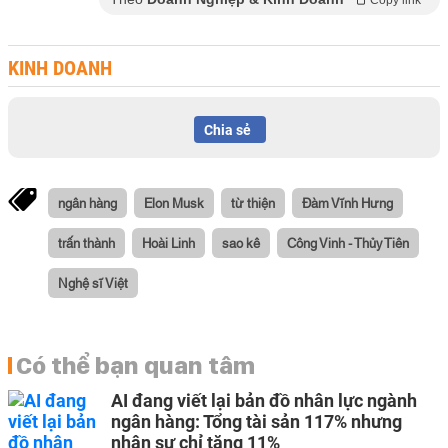
Copy link
KINH DOANH
Chia sẻ
ngân hàng
Elon Musk
từ thiện
Đàm Vĩnh Hưng
trấn thành
Hoài Linh
sao kê
Công Vinh - Thủy Tiên
Nghệ sĩ Việt
Có thể bạn quan tâm
AI đang viết lại bản đồ nhân lực ngành
ngân hàng: Tổng tài sản 117% nhưng
nhân sự chỉ tăng 11%