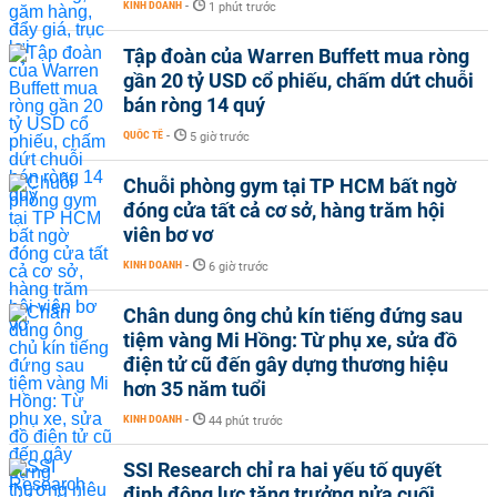
KINH DOANH
-
1 phút trước
Tập đoàn của Warren Buffett mua ròng
gần 20 tỷ USD cổ phiếu, chấm dứt chuỗi
bán ròng 14 quý
QUỐC TẾ
-
5 giờ trước
Chuỗi phòng gym tại TP HCM bất ngờ
đóng cửa tất cả cơ sở, hàng trăm hội
viên bơ vơ
KINH DOANH
-
6 giờ trước
Chân dung ông chủ kín tiếng đứng sau
tiệm vàng Mi Hồng: Từ phụ xe, sửa đồ
điện tử cũ đến gây dựng thương hiệu
hơn 35 năm tuổi
KINH DOANH
-
44 phút trước
SSI Research chỉ ra hai yếu tố quyết
định động lực tăng trưởng nửa cuối