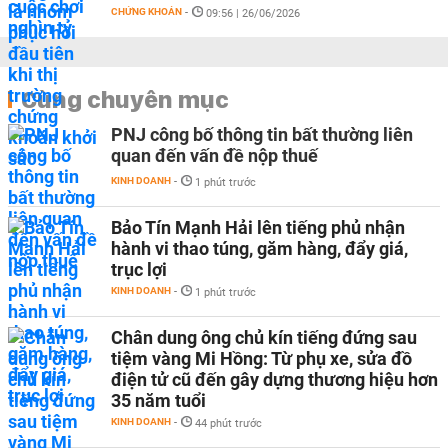
CHỨNG KHOÁN
-
09:56 | 26/06/2026
Cùng chuyên mục
PNJ công bố thông tin bất thường liên
quan đến vấn đề nộp thuế
KINH DOANH
-
1 phút trước
Bảo Tín Mạnh Hải lên tiếng phủ nhận
hành vi thao túng, găm hàng, đẩy giá,
trục lợi
KINH DOANH
-
1 phút trước
Chân dung ông chủ kín tiếng đứng sau
tiệm vàng Mi Hồng: Từ phụ xe, sửa đồ
điện tử cũ đến gây dựng thương hiệu hơn
35 năm tuổi
KINH DOANH
-
44 phút trước