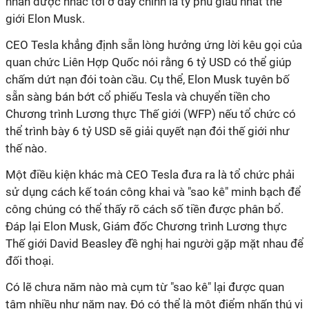
nhân được nhắc tới ở đây chính là tỷ phú giàu nhất thế
giới Elon Musk.
CEO Tesla khẳng định sẵn lòng hưởng ứng lời kêu gọi của
quan chức Liên Hợp Quốc nói rằng 6 tỷ USD có thể giúp
chấm dứt nạn đói toàn cầu. Cụ thể, Elon Musk tuyên bố
sẵn sàng bán bớt cổ phiếu Tesla và chuyển tiền cho
Chương trình Lương thực Thế giới (WFP) nếu tổ chức có
thể trình bày 6 tỷ USD sẽ giải quyết nạn đói thế giới như
thế nào.
Một điều kiện khác mà CEO Tesla đưa ra là tổ chức phải
sử dụng cách kế toán công khai và "sao kê" minh bạch để
công chúng có thể thấy rõ cách số tiền được phân bổ.
Đáp lại Elon Musk, Giám đốc Chương trình Lương thực
Thế giới David Beasley đề nghị hai người gặp mặt nhau để
đối thoại.
Có lẽ chưa năm nào mà cụm từ "sao kê" lại được quan
tâm nhiều như năm nay. Đó có thể là một điểm nhấn thú vị