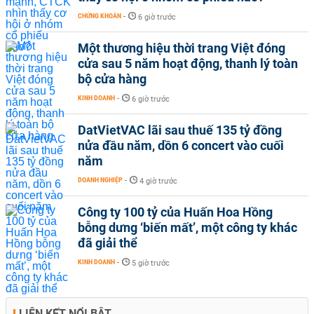
CHỨNG KHOÁN
-
6 giờ trước
Một thương hiệu thời trang Việt đóng
cửa sau 5 năm hoạt động, thanh lý toàn
bộ cửa hàng
KINH DOANH
-
6 giờ trước
DatVietVAC lãi sau thuế 135 tỷ đồng
nửa đầu năm, dồn 6 concert vào cuối
năm
DOANH NGHIỆP
-
4 giờ trước
Công ty 100 tỷ của Huấn Hoa Hồng
bỗng dưng ‘biến mất’, một công ty khác
đã giải thể
KINH DOANH
-
5 giờ trước
LIÊN KẾT NỔI BẬT