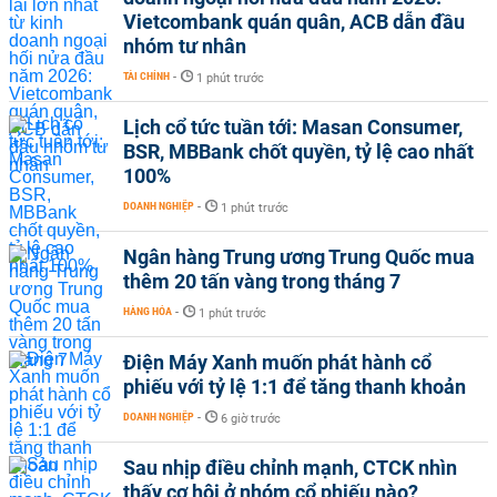
Vietcombank quán quân, ACB dẫn đầu
nhóm tư nhân
TÀI CHÍNH
-
1 phút trước
Lịch cổ tức tuần tới: Masan Consumer,
BSR, MBBank chốt quyền, tỷ lệ cao nhất
100%
DOANH NGHIỆP
-
1 phút trước
Ngân hàng Trung ương Trung Quốc mua
thêm 20 tấn vàng trong tháng 7
HÀNG HÓA
-
1 phút trước
Điện Máy Xanh muốn phát hành cổ
phiếu với tỷ lệ 1:1 để tăng thanh khoản
DOANH NGHIỆP
-
6 giờ trước
Sau nhịp điều chỉnh mạnh, CTCK nhìn
thấy cơ hội ở nhóm cổ phiếu nào?