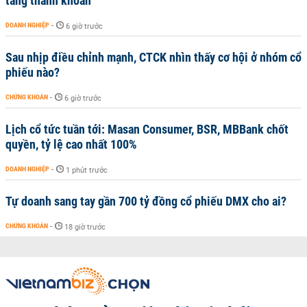
tăng thanh khoản
DOANH NGHIỆP
-
6 giờ trước
Sau nhịp điều chỉnh mạnh, CTCK nhìn thấy cơ hội ở nhóm cổ
phiếu nào?
CHỨNG KHOÁN
-
6 giờ trước
Lịch cổ tức tuần tới: Masan Consumer, BSR, MBBank chốt
quyền, tỷ lệ cao nhất 100%
DOANH NGHIỆP
-
1 phút trước
Tự doanh sang tay gần 700 tỷ đồng cổ phiếu DMX cho ai?
CHỨNG KHOÁN
-
18 giờ trước