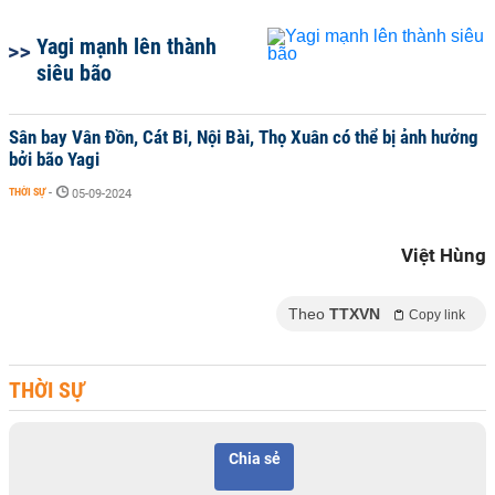
Yagi mạnh lên thành
siêu bão
Sân bay Vân Đồn, Cát Bi, Nội Bài, Thọ Xuân có thể bị ảnh hưởng
bởi bão Yagi
THỜI SỰ
-
05-09-2024
Việt Hùng
Theo
TTXVN
Copy link
THỜI SỰ
Chia sẻ