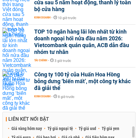
cửa sau 5 năm hoạt động, thanh lý toàn
bộ cửa hàng
KINH DOANH
-
10 giờ trước
TOP 10 ngân hàng lãi lớn nhất từ kinh
doanh ngoại hối nửa đầu năm 2026:
Vietcombank quán quân, ACB dẫn đầu
nhóm tư nhân
TÀI CHÍNH
-
3 giờ trước
Công ty 100 tỷ của Huấn Hoa Hồng
bỗng dưng ‘biến mất’, một công ty khác
đã giải thể
KINH DOANH
-
8 giờ trước
LIÊN KẾT NỔI BẬT
Giá vàng hôm nay
Tỷ giá ngoại tệ
Tỷ giá usd
Tỷ giá yen
Tỷ giá euro
Giá heo hơi
Giá cà phê
Giá tiêu hôm nay