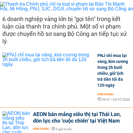
6 doanh nghiệp vàng lớn bị "gọi tên" trong kết
luận của thanh tra chính phủ. Một số vi phạm
được chuyển hồ sơ sang Bộ Công an tiếp tục xử
lý.
PNJ chỉ mua lại
vàng, kim cương
trong 2h buổi
chiều, giữ lịch
trả tiền tối đa
120 ngày
KINH DOANH
-
09:47 | 24/07/2026
AEON bán mảng siêu thị tại Thái Lan,
dồn lực cho ‘cuộc chiến’ tại Việt Nam
KINH DOANH
-
3 giờ trước