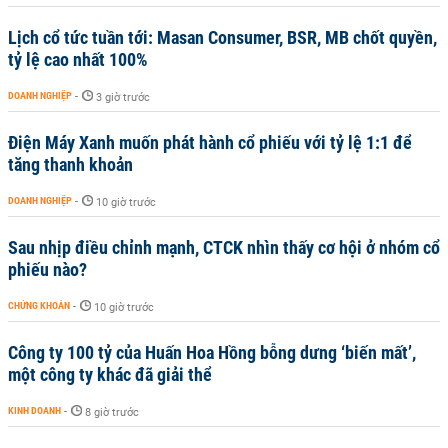
Lịch cổ tức tuần tới: Masan Consumer, BSR, MB chốt quyền,
tỷ lệ cao nhất 100%
DOANH NGHIỆP
-
3 giờ trước
Điện Máy Xanh muốn phát hành cổ phiếu với tỷ lệ 1:1 để
tăng thanh khoản
DOANH NGHIỆP
-
10 giờ trước
Sau nhịp điều chỉnh mạnh, CTCK nhìn thấy cơ hội ở nhóm cổ
phiếu nào?
CHỨNG KHOÁN
-
10 giờ trước
Công ty 100 tỷ của Huấn Hoa Hồng bỗng dưng ‘biến mất’,
một công ty khác đã giải thể
KINH DOANH
-
8 giờ trước