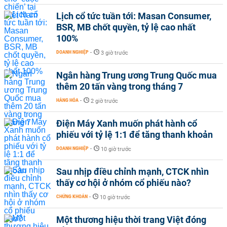
Lịch cổ tức tuần tới: Masan Consumer,
BSR, MB chốt quyền, tỷ lệ cao nhất
100%
DOANH NGHIỆP
-
3 giờ trước
Ngân hàng Trung ương Trung Quốc mua
thêm 20 tấn vàng trong tháng 7
HÀNG HÓA
-
2 giờ trước
Điện Máy Xanh muốn phát hành cổ
phiếu với tỷ lệ 1:1 để tăng thanh khoản
DOANH NGHIỆP
-
10 giờ trước
Sau nhịp điều chỉnh mạnh, CTCK nhìn
thấy cơ hội ở nhóm cổ phiếu nào?
CHỨNG KHOÁN
-
10 giờ trước
Một thương hiệu thời trang Việt đóng