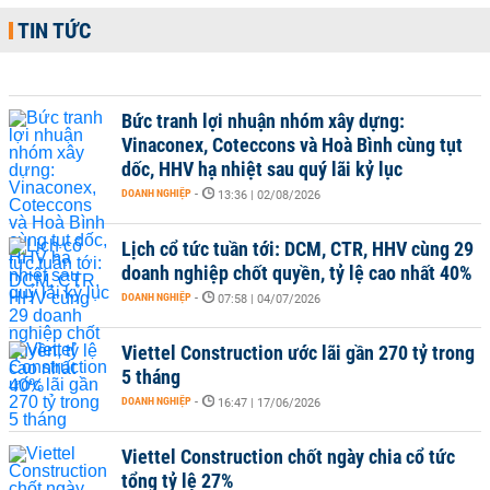
TIN TỨC
Bức tranh lợi nhuận nhóm xây dựng:
Vinaconex, Coteccons và Hoà Bình cùng tụt
dốc, HHV hạ nhiệt sau quý lãi kỷ lục
DOANH NGHIỆP
-
13:36 | 02/08/2026
Lịch cổ tức tuần tới: DCM, CTR, HHV cùng 29
doanh nghiệp chốt quyền, tỷ lệ cao nhất 40%
DOANH NGHIỆP
-
07:58 | 04/07/2026
Viettel Construction ước lãi gần 270 tỷ trong
5 tháng
DOANH NGHIỆP
-
16:47 | 17/06/2026
Viettel Construction chốt ngày chia cổ tức
tổng tỷ lệ 27%