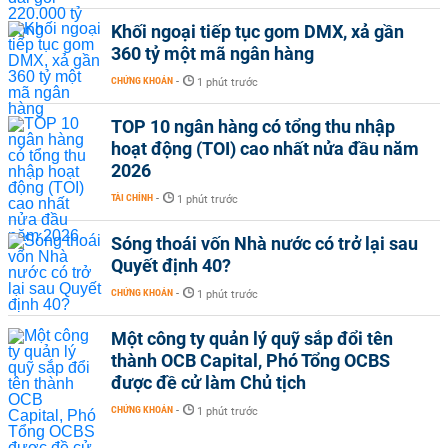
Khối ngoại tiếp tục gom DMX, xả gần
360 tỷ một mã ngân hàng
CHỨNG KHOÁN
-
1 phút trước
TOP 10 ngân hàng có tổng thu nhập
hoạt động (TOI) cao nhất nửa đầu năm
2026
TÀI CHÍNH
-
1 phút trước
Sóng thoái vốn Nhà nước có trở lại sau
Quyết định 40?
CHỨNG KHOÁN
-
1 phút trước
Một công ty quản lý quỹ sắp đổi tên
thành OCB Capital, Phó Tổng OCBS
được đề cử làm Chủ tịch
CHỨNG KHOÁN
-
1 phút trước