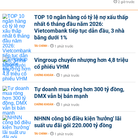
2 giờ trước
TOP 10 ngân hàng có tỷ lệ nợ xấu thấp
nhất 6 tháng đầu năm 2026:
Vietcombank tiếp tục dẫn đầu, 3 nhà
băng dưới 1%
TÀI CHÍNH
-
1 phút trước
Vingroup chuyển nhượng hơn 4,8 triệu
cổ phiếu VHM
CHỨNG KHOÁN
-
1 phút trước
Tự doanh mua ròng hơn 300 tỷ đồng,
DMX vẫn bị bán mạnh
CHỨNG KHOÁN
-
1 phút trước
NHNN công bố điều kiện 'hưởng' lãi
suất ưu đãi gói 220.000 tỷ đồng
TÀI CHÍNH
-
1 phút trước