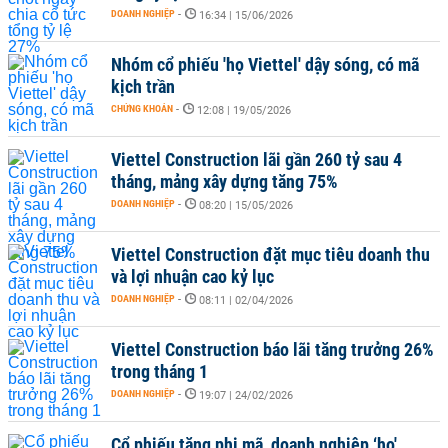
DOANH NGHIỆP
-
16:34 | 15/06/2026
Nhóm cổ phiếu 'họ Viettel' dậy sóng, có mã
kịch trần
CHỨNG KHOÁN
-
12:08 | 19/05/2026
Viettel Construction lãi gần 260 tỷ sau 4
tháng, mảng xây dựng tăng 75%
DOANH NGHIỆP
-
08:20 | 15/05/2026
Viettel Construction đặt mục tiêu doanh thu
và lợi nhuận cao kỷ lục
DOANH NGHIỆP
-
08:11 | 02/04/2026
Viettel Construction báo lãi tăng trưởng 26%
trong tháng 1
DOANH NGHIỆP
-
19:07 | 24/02/2026
Cổ phiếu tăng phi mã, doanh nghiệp ‘họ'