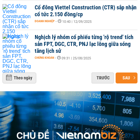
Cổ đông Viettel Construction (CTR) sắp nhận
cổ tức 2.150 đồng/cp
DOANH NGHIỆP
-
10:40 | 12/09/2025
Nghịch lý nhóm cổ phiếu từng 'rộ trend' tích
sản FPT, DGC, CTR, PNJ lạc lõng giữa sóng
tăng lịch sử
CHỨNG KHOÁN
-
09:31 | 25/08/2025
Theo ngày
TRƯỚC
SAU