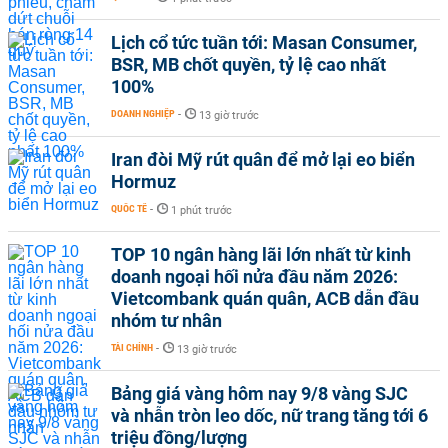
Lịch cổ tức tuần tới: Masan Consumer,
BSR, MB chốt quyền, tỷ lệ cao nhất
100%
DOANH NGHIỆP
-
13 giờ trước
Iran đòi Mỹ rút quân để mở lại eo biển
Hormuz
QUỐC TẾ
-
1 phút trước
TOP 10 ngân hàng lãi lớn nhất từ kinh
doanh ngoại hối nửa đầu năm 2026:
Vietcombank quán quân, ACB dẫn đầu
nhóm tư nhân
TÀI CHÍNH
-
13 giờ trước
Bảng giá vàng hôm nay 9/8 vàng SJC
và nhẫn tròn leo dốc, nữ trang tăng tới 6
triệu đồng/lượng