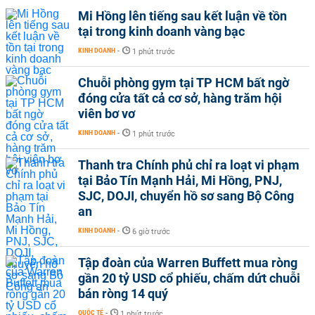
Mi Hồng lên tiếng sau kết luận về tồn
tại trong kinh doanh vàng bạc
KINH DOANH
-
1 phút trước
Chuỗi phòng gym tại TP HCM bất ngờ
đóng cửa tất cả cơ sở, hàng trăm hội
viên bơ vơ
KINH DOANH
-
1 phút trước
Thanh tra Chính phủ chỉ ra loạt vi phạm
tại Bảo Tín Mạnh Hải, Mi Hồng, PNJ,
SJC, DOJI, chuyển hồ sơ sang Bộ Công
an
KINH DOANH
-
6 giờ trước
Tập đoàn của Warren Buffett mua ròng
gần 20 tỷ USD cổ phiếu, chấm dứt chuỗi
bán ròng 14 quý
QUỐC TẾ
-
1 phút trước