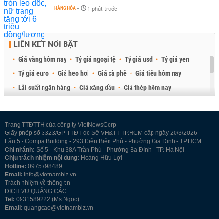
HÀNG HÓA
-
1 phút trước
LIÊN KẾT NỔI BẬT
Giá vàng hôm nay
Tỷ giá ngoại tệ
Tỷ giá usd
Tỷ giá yen
Tỷ giá euro
Giá heo hơi
Giá cà phê
Giá tiêu hôm nay
Lãi suất ngân hàng
Giá xăng dầu
Giá thép hôm nay
Giá sầu riêng
Giá thịt heo
Giá gạo
Giá cao su
Best Retail Brokers
Diễn đàn đầu tư Việt Nam 2026
Trang TTĐTTH của công ty VietNewsCorp
Giấy phép số 3323/GP-TTĐT do Sở VH&TT TP.HCM cấp ngày 20/3/2026
Lầu 5 - Compa Building - 293 Điện Biên Phủ - Phường Gia Định - TP.HCM
Chi nhánh:
Số 5 - Khu 38A Trần Phú - Phường Ba Đình - TP. Hà Nội
Chịu trách nhiệm nội dung:
Hoàng Hữu Lợi
Hotline:
0975798489
Email:
info@vietnambiz.vn
Trách nhiệm về thông tin
DỊCH VỤ QUẢNG CÁO
Tel:
0931589222 (Ms Ngọc)
Email:
quangcao@vietnambiz.vn