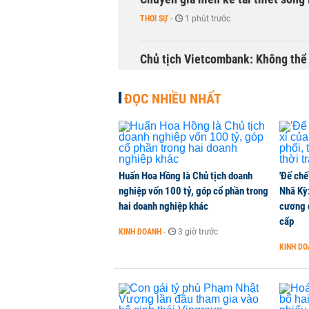
THỜI SỰ
-
1 phút trước
Chủ tịch Vietcombank: Không thể q
TÀI CHÍNH
-
1 phút trước
ĐỌC NHIỀU NHẤT
Huấn Hoa Hồng là Chủ tịch doanh
'Đế chế
nghiệp vốn 100 tỷ, góp cổ phần trong
Nhã Kỳ:
hai doanh nghiệp khác
cương đ
cấp
KINH DOANH
-
3 giờ trước
KINH D