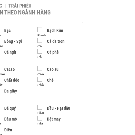
G
TRÁI PHIẾU
IN THEO NGÀNH HÀNG
Bạc
Bạch Kim
Bông - Sợi
Cá da trơn
Cá ngừ
Cà phê
Cacao
Cao su
Chất dẻo
Chè
Da giày
Đá quý
Dầu - Hạt dầu
Dầu mỏ
Dệt may
Điện