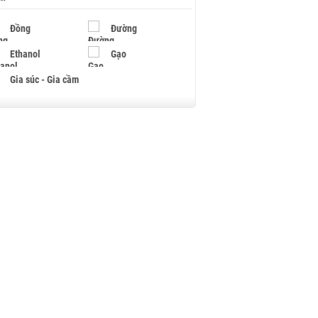
Đồng
Đường
Ethanol
Gạo
Gia súc - Gia cầm
Giấy
Gỗ
Hạt điều
Hồ tiêu - Hạt tiêu
Khí đốt
Kim loại khác
Mắc ca
Muối
Ngũ cốc
Nhựa - Hạt nhựa
Palladium
Phân bón