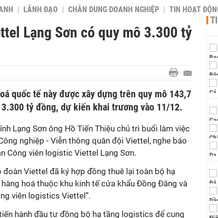
OANH
LÃNH ĐẠO
CHÂN DUNG DOANH NGHIỆP
TIN HOẠT ĐỘN
T
ettel Lạng Sơn có quy mô 3.300 tỷ
oá quốc tế này được xây dựng trên quy mô 143,7
 3.300 tỷ đồng, dự kiến khai trương vào 11/12.
ỉnh
Lạng Sơn ông
Hồ Tiến Thiệu chủ trì buổi làm việc
ông nghiệp - Viễn thông quân đội Viettel, nghe báo
n Công viên logistic Viettel Lạng Sơn.
 đoàn Viettel đã ký hợp đồng thuê lại toàn bộ hạ
 hàng hoá thuộc khu kinh tế cửa khẩu Đồng Đăng và
g viên logistics Viettel”.
 tiến hành đầu tư đồng bộ hạ tầng logistics để cung