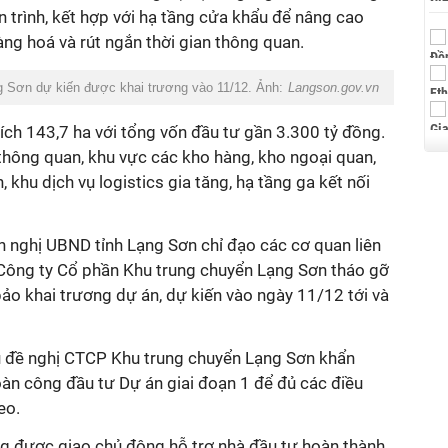
n trình, kết hợp với hạ tầng cửa khẩu để nâng cao
ng hoá và rút ngắn thời gian thông quan.
ng Sơn dự kiến được khai trương vào 11/12. Ảnh:
Langson.gov.vn
ích 143,7 ha với tổng vốn đầu tư gần 3.300 tỷ đồng.
hông quan, khu vực các kho hàng, kho ngoại quan,
 khu dịch vụ logistics gia tăng, hạ tầng ga kết nối
ến nghị UBND tỉnh Lạng Sơn chỉ đạo các cơ quan liên
à Công ty Cổ phần Khu trung chuyển Lạng Sơn tháo gỡ
 khai trương dự án, dự kiến vào ngày 11/12 tới và
u
đề nghị CTCP
Khu trung chuyển Lạng Sơn khẩn
oàn công đầu tư Dự án giai đoạn 1 để đủ các điều
eo.
g được giao chủ động hỗ trợ nhà đầu tư hoàn thành