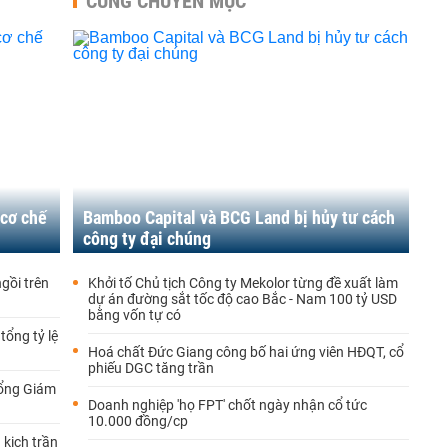
CÙNG CHUYÊN MỤC
 cơ chế
Bamboo Capital và BCG Land bị hủy tư cách
công ty đại chúng
ngồi trên
Khởi tố Chủ tịch Công ty Mekolor từng đề xuất làm
dự án đường sắt tốc độ cao Bắc - Nam 100 tỷ USD
bằng vốn tự có
tổng tỷ lệ
Hoá chất Đức Giang công bố hai ứng viên HĐQT, cổ
phiếu DGC tăng trần
Tổng Giám
Doanh nghiệp 'họ FPT' chốt ngày nhận cổ tức
10.000 đồng/cp
 kịch trần