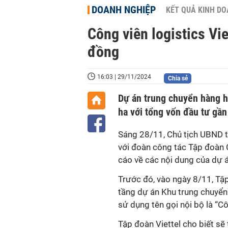
DOANH NGHIỆP
KẾT QUẢ KINH D
Công viên logistics Vi
đồng
16:03 | 29/11/2024
Chia sẻ
Dự án trung chuyển hàng h
ha với tổng vốn đầu tư gần
Sáng 28/11, Chủ tịch UBND t
với đoàn công tác Tập đoàn C
cáo về
các nội dung của dự á
Trước đó, vào ngày 8/11, Tập
tầng dự án Khu trung chuyển
sử dụng tên gọi nội bộ là “Côn
Tập đoàn Viettel cho biết sẽ