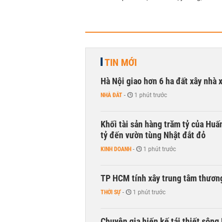
TIN MỚI
Hà Nội giao hơn 6 ha đất xây nhà 
NHÀ ĐẤT
-
1 phút trước
Khối tài sản hàng trăm tỷ của Huấ
tỷ đến vườn tùng Nhật đắt đỏ
KINH DOANH
-
1 phút trước
TP HCM tính xây trung tâm thương
THỜI SỰ
-
1 phút trước
Chuyên gia hiến kế tái thiết sông