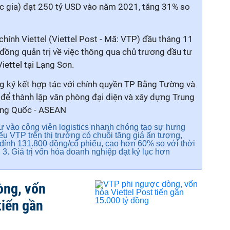
c gia) đạt 250 tỷ USD vào năm 2021, tăng 31% so
hính Viettel (Viettel Post - Mã: VTP) đầu tháng 11
đồng quản trị về việc thông qua chủ trương đầu tư
iettel tại Lạng Sơn.
g ký kết hợp tác
với chính quyền TP Bằng Tường và
để thành lập văn phòng đại diện và xây dựng Trung
ung Quốc - ASEAN
tư vào công viên logistics nhanh chóng tạo sự hưng
u VTP trên thị trường có chuỗi tăng giá ấn tượng,
 đỉnh 131.800 đồng/cổ phiếu, cao hơn 60% so với thời
 3.
Giá trị vốn hóa doanh nghiệp đạt kỷ lục hơn
òng, vốn
tiến gần