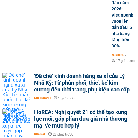
đầu năm
2026:
VietinBank
vươn lên
dẫn đầu, 5
nhà băng
tăng trên
30%
TÀI CHÍNH
-
17 giờ trước
'Đế chế’ kinh doanh hàng xa xỉ của Lý
Nhã Kỳ: Từ phân phối, thiết kế kim
cương đến thời trang, phụ kiện cao cấp
KINH DOANH
-
1 giờ trước
HoREA: Nghị quyết 21 có thể tạo xung
lực mới, góp phần đưa giá nhà thương
mại về mức hợp lý
NHÀ ĐẤT
-
23 phút trước