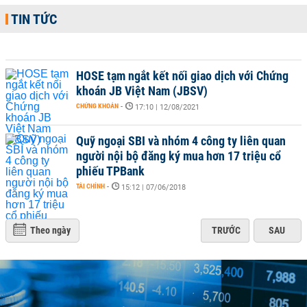
TIN TỨC
HOSE tạm ngắt kết nối giao dịch với Chứng
khoán JB Việt Nam (JBSV)
CHỨNG KHOÁN
-
17:10 | 12/08/2021
Quỹ ngoại SBI và nhóm 4 công ty liên quan
người nội bộ đăng ký mua hơn 17 triệu cổ
phiếu TPBank
TÀI CHÍNH
-
15:12 | 07/06/2018
Theo ngày
TRƯỚC
SAU