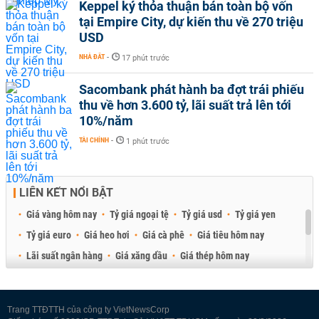
Keppel ký thỏa thuận bán toàn bộ vốn
tại Empire City, dự kiến thu về 270 triệu
USD
NHÀ ĐẤT
-
17 phút trước
Sacombank phát hành ba đợt trái phiếu
thu về hơn 3.600 tỷ, lãi suất trả lên tới
10%/năm
TÀI CHÍNH
-
1 phút trước
LIÊN KẾT NỔI BẬT
Giá vàng hôm nay
Tỷ giá ngoại tệ
Tỷ giá usd
Tỷ giá yen
Tỷ giá euro
Giá heo hơi
Giá cà phê
Giá tiêu hôm nay
Lãi suất ngân hàng
Giá xăng dầu
Giá thép hôm nay
Giá sầu riêng
Giá thịt heo
Giá gạo
Giá cao su
Best Retail Brokers
Diễn đàn đầu tư Việt Nam 2026
Trang TTĐTTH của công ty VietNewsCorp