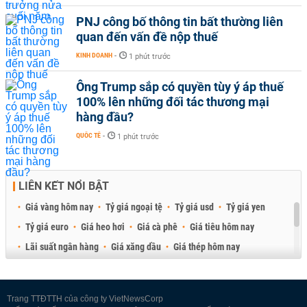
PNJ công bố thông tin bất thường liên
quan đến vấn đề nộp thuế
KINH DOANH
-
1 phút trước
Ông Trump sắp có quyền tùy ý áp thuế
100% lên những đối tác thương mại
hàng đầu?
QUỐC TẾ
-
1 phút trước
LIÊN KẾT NỔI BẬT
Giá vàng hôm nay
Tỷ giá ngoại tệ
Tỷ giá usd
Tỷ giá yen
Tỷ giá euro
Giá heo hơi
Giá cà phê
Giá tiêu hôm nay
Lãi suất ngân hàng
Giá xăng dầu
Giá thép hôm nay
Giá sầu riêng
Giá thịt heo
Giá gạo
Giá cao su
Best Retail Brokers
Diễn đàn đầu tư Việt Nam 2026
Trang TTĐTTH của công ty VietNewsCorp