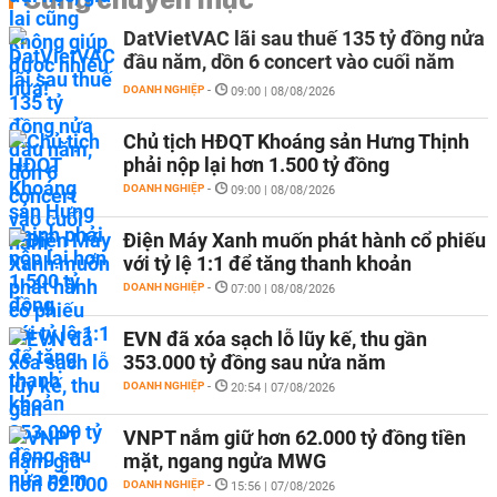
DatVietVAC lãi sau thuế 135 tỷ đồng nửa
đầu năm, dồn 6 concert vào cuối năm
DOANH NGHIỆP
-
09:00 | 08/08/2026
Chủ tịch HĐQT Khoáng sản Hưng Thịnh
phải nộp lại hơn 1.500 tỷ đồng
DOANH NGHIỆP
-
09:00 | 08/08/2026
Điện Máy Xanh muốn phát hành cổ phiếu
với tỷ lệ 1:1 để tăng thanh khoản
DOANH NGHIỆP
-
07:00 | 08/08/2026
EVN đã xóa sạch lỗ lũy kế, thu gần
353.000 tỷ đồng sau nửa năm
DOANH NGHIỆP
-
20:54 | 07/08/2026
VNPT nắm giữ hơn 62.000 tỷ đồng tiền
mặt, ngang ngửa MWG
DOANH NGHIỆP
-
15:56 | 07/08/2026