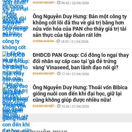
DOANH NGHIỆP
-
06:42 | 22/04/2026
Ông Nguyễn Duy Hưng: Bán một công ty
không cốt lõi đã thu về giá trị bằng hơn
nửa vốn hóa của PAN cho thấy giá trị tài
sản thực của tập đoàn rất lớn
CHỨNG KHOÁN
-
18:03 | 21/04/2026
ĐHĐCĐ PAN Group: Cổ đông lo ngại thay
đổi nhân sự cấp cao tại 'gà đẻ trứng
vàng' Vinaseed, ban lãnh đạo nói gì?
DOANH NGHIỆP
-
17:18 | 21/04/2026
Ông Nguyễn Duy Hưng: Thoái vốn Bibica
giống nuôi con đến khi đại học, giữ lại
cũng không giúp được nhiều nữa!
DOANH NGHIỆP
-
15:26 | 21/04/2026
Cùng chuyên mục