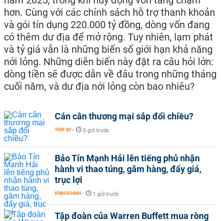
năm 2025, trong khi huy động vốn tăng chậm
hơn. Cùng với các chính sách hỗ trợ thanh khoản
và gói tín dụng 220.000 tỷ đồng, dòng vốn đang
có thêm dư địa để mở rộng. Tuy nhiên, lạm phát
và tỷ giá vẫn là những biến số giới hạn khả năng
nới lỏng. Những diễn biến này đặt ra câu hỏi lớn:
dòng tiền sẽ được dẫn về đâu trong những tháng
cuối năm, và dư địa nới lỏng còn bao nhiêu?
Cán cân thương mại sắp đổi chiều?
THỜI SỰ
-
5 giờ trước
Bảo Tín Mạnh Hải lên tiếng phủ nhận
hành vi thao túng, găm hàng, đẩy giá,
trục lợi
KINH DOANH
-
1 giờ trước
Tập đoàn của Warren Buffett mua ròng