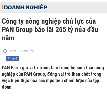
DOANH NGHIỆP
Công ty nông nghiệp chủ lực của
PAN Group báo lãi 265 tỷ nửa đầu
năm
13:29 | 10/09/2025
Chia sẻ
PAN Farm giữ vị trí trung tâm trong hệ sinh thái nông
nghiệp của PAN Group, đóng vai trò then chốt trong
việc hiện thực hóa các mục tiêu chiến lược của tập
đoàn.