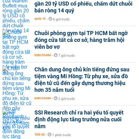
gần 20 tỷ USD cổ phiếu, chấm dứt chuỗi
bán ròng 14 quý
QUỐC TẾ
-
6 giờ trước
Chuỗi phòng gym tại TP HCM bất ngờ
đóng cửa tất cả cơ sở, hàng trăm hội
viên bơ vơ
KINH DOANH
-
7 giờ trước
Chân dung ông chủ kín tiếng đứng sau
tiệm vàng Mi Hồng: Từ phụ xe, sửa đồ
điện tử cũ đến gây dựng thương hiệu
hơn 35 năm tuổi
KINH DOANH
-
2 giờ trước
SSI Research chỉ ra hai yếu tố quyết
định động lực tăng trưởng nửa cuối
năm
THỜI SỰ
-
1 phút trước