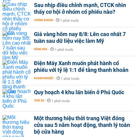
Sau nhịp điều chỉnh mạnh, CTCK nhìn
thấy cơ hội ở nhóm cổ phiếu nào?
CHỨNG KHOÁN
-
1 phút trước
Giá vàng hôm nay 8/8: Lên cao nhất 7
tuần sau dữ liệu việc làm Mỹ
HÀNG HÓA
-
1 phút trước
Điện Máy Xanh muốn phát hành cổ
phiếu với tỷ lệ 1:1 để tăng thanh khoản
DOANH NGHIỆP
-
1 phút trước
Quy hoạch 4 khu lấn biển ở Phú Quốc
THỜI SỰ
-
1 phút trước
Một thương hiệu thời trang Việt đóng
cửa sau 5 năm hoạt động, thanh lý toàn
bộ cửa hàng