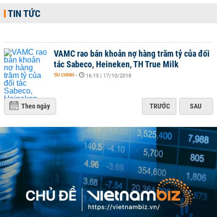
TIN TỨC
VAMC rao bán khoản nợ hàng trăm tỷ của đối
tác Sabeco, Heineken, TH True Milk
TÀI CHÍNH
-
16:15 | 17/10/2018
Theo ngày
TRƯỚC
SAU