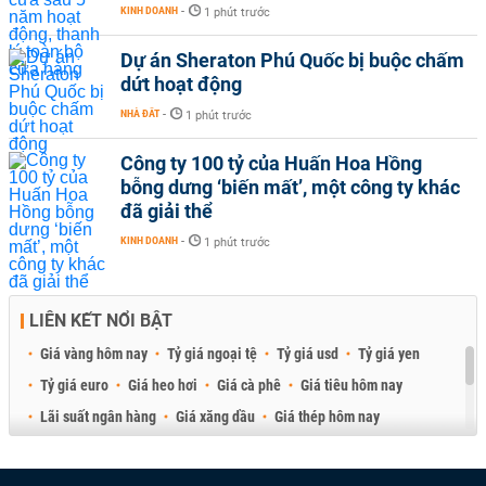
KINH DOANH
-
1 phút trước
Dự án Sheraton Phú Quốc bị buộc chấm
dứt hoạt động
NHÀ ĐẤT
-
1 phút trước
Công ty 100 tỷ của Huấn Hoa Hồng
bỗng dưng ‘biến mất’, một công ty khác
đã giải thể
KINH DOANH
-
1 phút trước
LIÊN KẾT NỔI BẬT
Giá vàng hôm nay
Tỷ giá ngoại tệ
Tỷ giá usd
Tỷ giá yen
Tỷ giá euro
Giá heo hơi
Giá cà phê
Giá tiêu hôm nay
Lãi suất ngân hàng
Giá xăng dầu
Giá thép hôm nay
Giá sầu riêng
Giá thịt heo
Giá gạo
Giá cao su
Best Retail Brokers
Diễn đàn đầu tư Việt Nam 2026