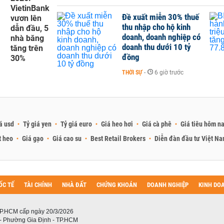
VietinBank
Đề xuất miễn 30% thuế
vươn lên
thu nhập cho hộ kinh
dẫn đầu, 5
doanh, doanh nghiệp có
nhà băng
doanh thu dưới 10 tỷ
tăng trên
đồng
30%
THỜI SỰ
-
6 giờ trước
á usd
Tỷ giá yen
Tỷ giá euro
Giá heo hơi
Giá cà phê
Giá tiêu hôm n
t heo
Giá gạo
Giá cao su
Best Retail Brokers
Diễn đàn đầu tư Việt N
ỐC TẾ
TÀI CHÍNH
NHÀ ĐẤT
CHỨNG KHOÁN
DOANH NGHIỆP
KINH DO
P.HCM cấp ngày 20/3/2026
 - Phường Gia Định - TP.HCM