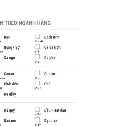
IN THEO NGÀNH HÀNG
Bạc
Bạch Kim
Bông - Sợi
Cá da trơn
Cá ngừ
Cà phê
Cacao
Cao su
Chất dẻo
Chè
Da giày
Đá quý
Dầu - Hạt dầu
Dầu mỏ
Dệt may