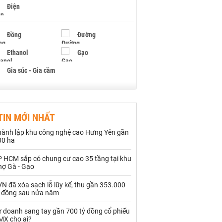
Điện
Đồng
Đường
Ethanol
Gạo
Gia súc - Gia cầm
Giấy
Gỗ
TIN MỚI NHẤT
Hạt điều
Hồ tiêu - Hạt tiêu
hành lập khu công nghệ cao Hưng Yên gần
Khí đốt
00 ha
P HCM sắp có chung cư cao 35 tầng tại khu
Kim loại khác
Mắc ca
hợ Gà - Gạo
Muối
Ngũ cốc
N đã xóa sạch lỗ lũy kế, thu gần 353.000
ỷ đồng sau nửa năm
Nhựa - Hạt nhựa
ự doanh sang tay gần 700 tỷ đồng cổ phiếu
MX cho ai?