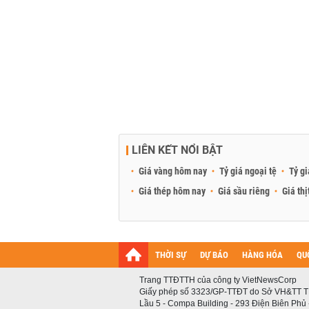
LIÊN KẾT NỔI BẬT
Giá vàng hôm nay
Tỷ giá ngoại tệ
Tỷ gi
Giá thép hôm nay
Giá sầu riêng
Giá thị
THỜI SỰ
DỰ BÁO
HÀNG HÓA
QU
Trang TTĐTTH của công ty VietNewsCorp
Giấy phép số 3323/GP-TTĐT do Sở VH&TT T
Lầu 5 - Compa Building - 293 Điện Biên Phủ