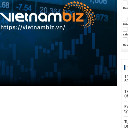
T
5
T
C
EV
t
T
D