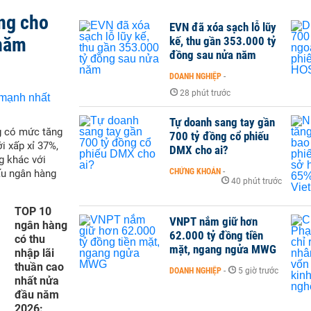
ng cho
EVN đã xóa sạch lỗ lũy
 năm
kế, thu gần 353.000 tỷ
đồng sau nửa năm
DOANH NGHIỆP
-
28 phút trước
Tự doanh sang tay gần
g có mức tăng
700 tỷ đồng cổ phiếu
i xấp xỉ 37%,
DMX cho ai?
g khác với
CHỨNG KHOÁN
-
ấu ngân hàng
40 phút trước
TOP 10
VNPT nắm giữ hơn
ngân hàng
62.000 tỷ đồng tiền
có thu
mặt, ngang ngửa MWG
nhập lãi
thuần cao
DOANH NGHIỆP
-
5 giờ trước
nhất nửa
đầu năm
2026: