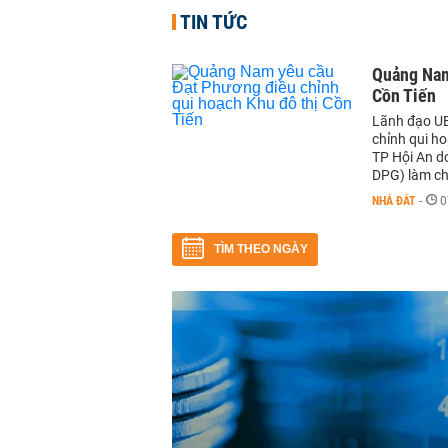
TIN TỨC
Quảng Nam
Cồn Tiến
Lãnh đạo UB
chỉnh qui ho
TP Hội An d
DPG) làm ch
NHÀ ĐẤT
-
0
TÌM THEO NGÀY