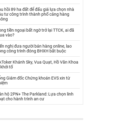
Palladium
Phân bón
u hồi 89 ha đất để đấu giá lựa chọn nhà
Rau - Củ -Quả
Sắt thép
ầu tư công trình thành phố cảng hàng
hông
Sữa
ng tiền ngoại bất ngờ trở lại TTCK, ai đã
ua vào?
Than
Thức ăn chăn nuôi
ến nghị đưa người bán hàng online, lao
ộng công trình đóng BHXH bắt buộc
Thủy hải sản khác
Tôm
ikToker Khánh Sky, Vua Quạt, Hồ Văn Khoa
Vàng
 khởi tố
ổng Giám đốc Chứng khoán EVS xin từ
VLXD khác
Xăng dầu
hiệm
Xi măng - Clynker
ăn hộ 2PN+ The Parkland: Lựa chọn linh
ạt cho hành trình an cư