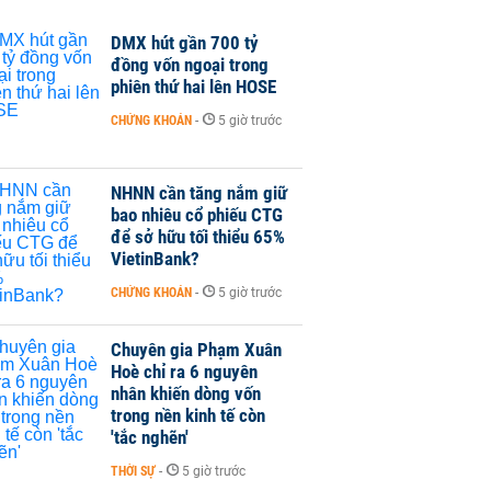
DMX hút gần 700 tỷ
đồng vốn ngoại trong
phiên thứ hai lên HOSE
CHỨNG KHOÁN
-
5 giờ trước
NHNN cần tăng nắm giữ
bao nhiêu cổ phiếu CTG
để sở hữu tối thiểu 65%
VietinBank?
CHỨNG KHOÁN
-
5 giờ trước
Chuyên gia Phạm Xuân
Hoè chỉ ra 6 nguyên
nhân khiến dòng vốn
trong nền kinh tế còn
'tắc nghẽn'
THỜI SỰ
-
5 giờ trước