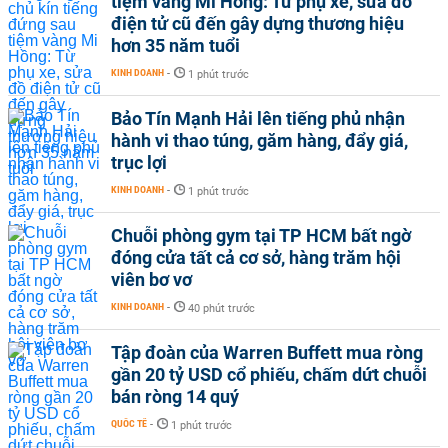
tiệm vàng Mi Hồng: Từ phụ xe, sửa đồ
điện tử cũ đến gây dựng thương hiệu
hơn 35 năm tuổi
KINH DOANH
-
1 phút trước
Bảo Tín Mạnh Hải lên tiếng phủ nhận
hành vi thao túng, găm hàng, đẩy giá,
trục lợi
KINH DOANH
-
1 phút trước
Chuỗi phòng gym tại TP HCM bất ngờ
đóng cửa tất cả cơ sở, hàng trăm hội
viên bơ vơ
KINH DOANH
-
40 phút trước
Tập đoàn của Warren Buffett mua ròng
gần 20 tỷ USD cổ phiếu, chấm dứt chuỗi
bán ròng 14 quý
QUỐC TẾ
-
1 phút trước