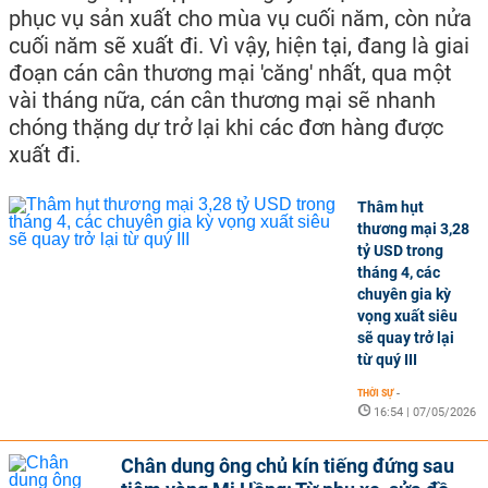
phục vụ sản xuất cho mùa vụ cuối năm, còn nửa
cuối năm sẽ xuất đi. Vì vậy, hiện tại, đang là giai
đoạn cán cân thương mại 'căng' nhất, qua một
vài tháng nữa, cán cân thương mại sẽ nhanh
chóng thặng dự trở lại khi các đơn hàng được
xuất đi.
Thâm hụt
thương mại 3,28
tỷ USD trong
tháng 4, các
chuyên gia kỳ
vọng xuất siêu
sẽ quay trở lại
từ quý III
THỜI SỰ
-
16:54 | 07/05/2026
Chân dung ông chủ kín tiếng đứng sau