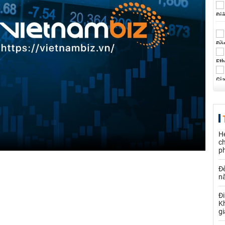
H
ch
ph
Đè
n
Đi
Kh
gi