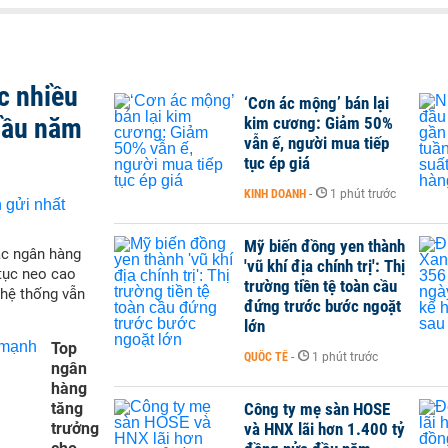
c nhiều
‘Cơn ác mộng’ bán lại
 đầu năm
kim cương: Giảm 50%
vẫn ế, người mua tiếp
tục ép giá
KINH DOANH
-
1 phút trước
Mỹ biến đồng yen thành
ác ngân hàng
'vũ khí địa chính trị': Thị
 tục neo cao
trường tiền tệ toàn cầu
 hệ thống vẫn
đứng trước bước ngoặt
lớn
Top
QUỐC TẾ
-
1 phút trước
ngân
hàng
tăng
Công ty mẹ sàn HOSE
trưởng
và HNX lãi hơn 1.400 tỷ