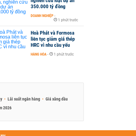
nghiên cứu loạt dự án
350.000 tỷ đồng
DOANH NGHIỆP
-
1 phút trước
Hoà Phát và Formosa
liên tục giảm giá thép
HRC vì nhu cầu yếu
HÀNG HÓA
-
1 phút trước
ay
Lãi suất ngân hàng
Giá xăng dầu
am 2026
ANH