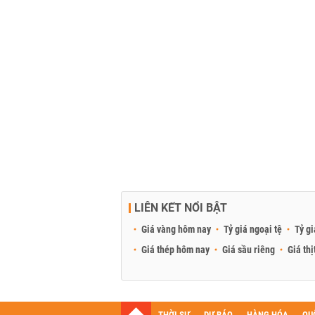
LIÊN KẾT NỔI BẬT
Giá vàng hôm nay
Tỷ giá ngoại tệ
Tỷ gi
Giá thép hôm nay
Giá sầu riêng
Giá thị
THỜI SỰ
DỰ BÁO
HÀNG HÓA
QU