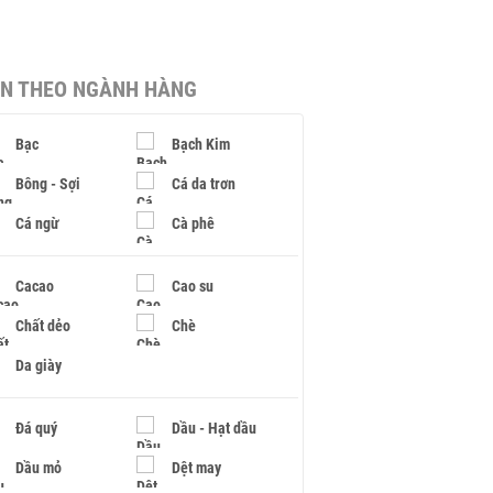
IN THEO NGÀNH HÀNG
Bạc
Bạch Kim
Bông - Sợi
Cá da trơn
Cá ngừ
Cà phê
Cacao
Cao su
Chất dẻo
Chè
Da giày
Đá quý
Dầu - Hạt dầu
Dầu mỏ
Dệt may