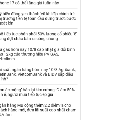
Palladium
Phân bón
hone 17 có thể tăng giá tuần này
Rau - Củ -Quả
Sắt thép
 biến đồng yen thành 'vũ khí địa chính trị':
ị trường tiền tệ toàn cầu đứng trước bước
goặt lớn
Sữa
8 tiếp tục phân phối 50% lượng cổ phiếu 'ế'
rong đợt chào bán ra công chúng
Than
Thức ăn chăn nuôi
á gas hôm nay 10/8 cập nhật giá đổi bình
Thủy hải sản khác
Tôm
as 12kg của thương hiệu PV GAS,
etrolimex
Vàng
ãi suất ngân hàng hôm nay 10/8 Agribank,
ietinBank, VietcomBank và BIDV sắp điều
VLXD khác
Xăng dầu
hỉnh?
Xi măng - Clynker
Cơn ác mộng’ bán lại kim cương: Giảm 50%
n ế, người mua tiếp tục ép giá
gân hàng MB cộng thêm 2,2 điểm % cho
hách hàng mới, đưa lãi suất cao nhất chạm
%/năm