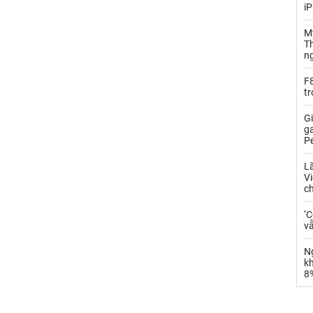
iP
Mỹ
Th
n
F8
t
Gi
g
P
L
V
c
‘
vẫ
N
k
8