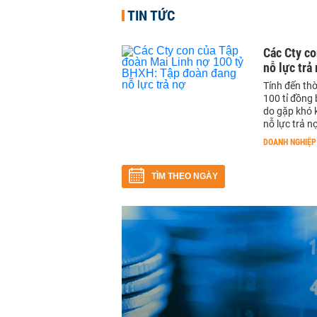
TIN TỨC
Các Cty c
nỗ lực trả
Tính đến thờ
100 tỉ đồng 
do gặp khó k
nỗ lực trả n
DOANH NGHIỆP
TÌM THEO NGÀY