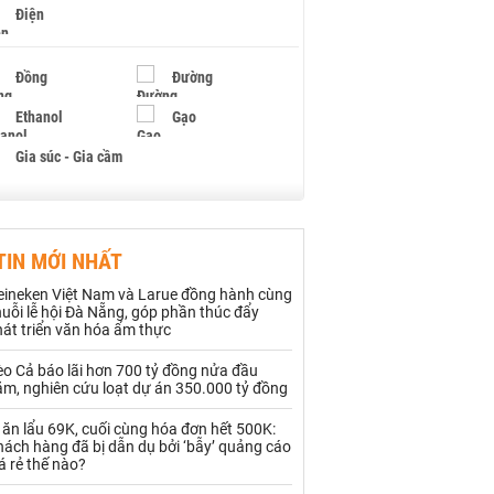
Điện
Đồng
Đường
Ethanol
Gạo
Gia súc - Gia cầm
Giấy
Gỗ
TIN MỚI NHẤT
Hạt điều
Hồ tiêu - Hạt tiêu
eineken Việt Nam và Larue đồng hành cùng
Khí đốt
uỗi lễ hội Đà Nẵng, góp phần thúc đẩy
át triển văn hóa ẩm thực
Kim loại khác
Mắc ca
o Cả báo lãi hơn 700 tỷ đồng nửa đầu
ăm, nghiên cứu loạt dự án 350.000 tỷ đồng
Muối
Ngũ cốc
 ăn lẩu 69K, cuối cùng hóa đơn hết 500K:
Nhựa - Hạt nhựa
ách hàng đã bị dẫn dụ bởi ‘bẫy’ quảng cáo
á rẻ thế nào?