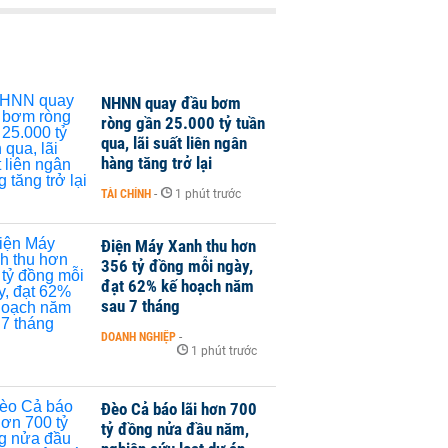
NHNN quay đầu bơm
ròng gần 25.000 tỷ tuần
qua, lãi suất liên ngân
hàng tăng trở lại
TÀI CHÍNH
-
1 phút trước
Điện Máy Xanh thu hơn
356 tỷ đồng mỗi ngày,
đạt 62% kế hoạch năm
sau 7 tháng
DOANH NGHIỆP
-
1 phút trước
Đèo Cả báo lãi hơn 700
tỷ đồng nửa đầu năm,