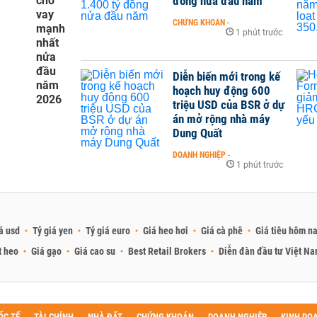
cho
đồng nửa đầu năm
vay
CHỨNG KHOÁN
-
mạnh
1 phút trước
nhất
nửa
đầu
Diễn biến mới trong kế
năm
hoạch huy động 600
2026
triệu USD của BSR ở dự
án mở rộng nhà máy
Dung Quất
DOANH NGHIỆP
-
1 phút trước
á usd
Tỷ giá yen
Tỷ giá euro
Giá heo hơi
Giá cà phê
Giá tiêu hôm n
t heo
Giá gạo
Giá cao su
Best Retail Brokers
Diễn đàn đầu tư Việt N
ỐC TẾ
TÀI CHÍNH
NHÀ ĐẤT
CHỨNG KHOÁN
DOANH NGHIỆP
KINH DO