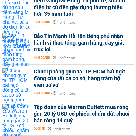
tiệm vàng Mi Hồng: Từ phụ xe, sửa đồ
điện tử cũ đến gây dựng thương hiệu
hơn 35 năm tuổi
KINH DOANH
-
1 phút trước
Bảo Tín Mạnh Hải lên tiếng phủ nhận
hành vi thao túng, găm hàng, đẩy giá,
trục lợi
KINH DOANH
-
1 phút trước
Chuỗi phòng gym tại TP HCM bất ngờ
đóng cửa tất cả cơ sở, hàng trăm hội
viên bơ vơ
KINH DOANH
-
1 phút trước
Tập đoàn của Warren Buffett mua ròng
gần 20 tỷ USD cổ phiếu, chấm dứt chuỗi
bán ròng 14 quý
QUỐC TẾ
-
1 phút trước