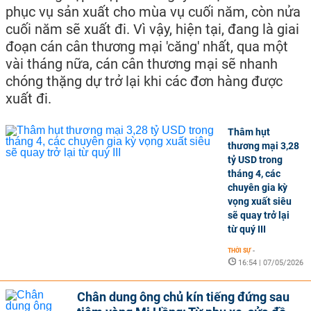
phục vụ sản xuất cho mùa vụ cuối năm, còn nửa
cuối năm sẽ xuất đi. Vì vậy, hiện tại, đang là giai
đoạn cán cân thương mại 'căng' nhất, qua một
vài tháng nữa, cán cân thương mại sẽ nhanh
chóng thặng dự trở lại khi các đơn hàng được
xuất đi.
Thâm hụt
thương mại 3,28
tỷ USD trong
tháng 4, các
chuyên gia kỳ
vọng xuất siêu
sẽ quay trở lại
từ quý III
THỜI SỰ
-
16:54 | 07/05/2026
Chân dung ông chủ kín tiếng đứng sau