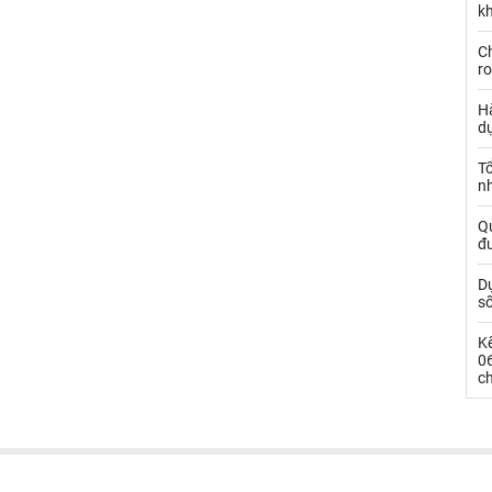
kh
Ch
ro
Hà
d
Tổ
nh
Qu
đ
Dự
s
Kế
0
c