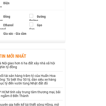
Điện
Đồng
Đường
Ethanol
Gạo
Gia súc - Gia cầm
Giấy
Gỗ
TIN MỚI NHẤT
Hạt điều
Hồ tiêu - Hạt tiêu
 Nội giao hơn 6 ha đất xây nhà xã hội
Khí đốt
ghìn tỷ đồng
hối tài sản hàng trăm tỷ của Huấn Hoa
Kim loại khác
Mắc ca
ng: Từ biệt thự 50 tỷ, dàn siêu xe hàng
hục tỷ đến vườn tùng Nhật đắt đỏ
Muối
Ngũ cốc
P HCM tính xây trung tâm thương mại, bãi
Nhựa - Hạt nhựa
e ngầm ở Bến Thành
uyên gia hiến kế tái thiết sông Hồng, mở