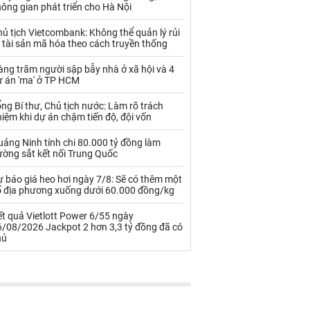
Palladium
Phân bón
ông gian phát triển cho Hà Nội
Rau - Củ -Quả
Sắt thép
ủ tịch Vietcombank: Không thể quản lý rủi
 tài sản mã hóa theo cách truyền thống
Sữa
ng trăm người sập bẫy nhà ở xã hội và 4
ự án 'ma' ở TP HCM
Than
Thức ăn chăn nuôi
ng Bí thư, Chủ tịch nước: Làm rõ trách
iệm khi dự án chậm tiến độ, đội vốn
Thủy hải sản khác
Tôm
ảng Ninh tính chi 80.000 tỷ đồng làm
Vàng
ường sắt kết nối Trung Quốc
 báo giá heo hơi ngày 7/8: Sẽ có thêm một
VLXD khác
Xăng dầu
ố địa phương xuống dưới 60.000 đồng/kg
Xi măng - Clynker
t quả Vietlott Power 6/55 ngày
6/08/2026 Jackpot 2 hơn 3,3 tỷ đồng đã có
hủ