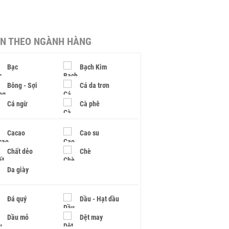
IN THEO NGÀNH HÀNG
Bạc
Bạch Kim
Bông - Sợi
Cá da trơn
Cá ngừ
Cà phê
Cacao
Cao su
Chất dẻo
Chè
Da giày
Đá quý
Dầu - Hạt dầu
Dầu mỏ
Dệt may