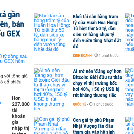
xả gần
Khối tài sản hàng trăm
iên, bán
tỷ của Huấn Hoa Hồng:
Từ biệt thự 50 tỷ, dàn
ếu GEX
siêu xe hàng chục tỷ
đến vườn tùng Nhật đắt
đỏ
KINH DOANH
-
1 phút trước
AI trở nên 'đáng sợ' hơn
g với tổng giá
Bitcoin: Giới đầu tư tháo
đó cổ phiếu
chạy vì thị trường bốc
hơi 40%, 150 tỷ USD bị
rút không thương tiếc
Hơn
227.000
QUỐC TẾ
-
1 phút trước
tài
khoản
Con gái tỷ phú Phạm
gia
Nhật Vượng lần đầu
nhập thị
tham gia vào hệ sinh