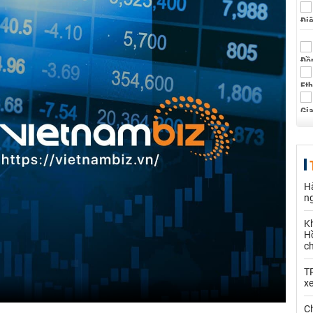
Hà
n
K
Hồ
c
T
x
Ch