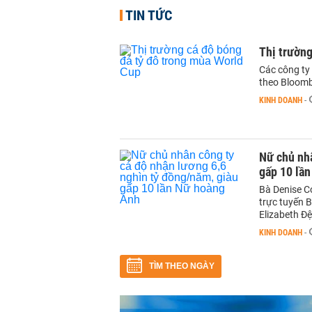
TIN TỨC
Thị trường
Các công ty 
theo Bloomb
KINH DOANH
-
Nữ chủ nhâ
gấp 10 lầ
Bà Denise C
trực tuyến 
Elizabeth Đệ
KINH DOANH
-
TÌM THEO NGÀY