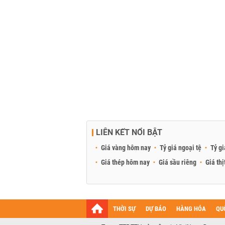
LIÊN KẾT NỔI BẬT
Giá vàng hôm nay
Tỷ giá ngoại tệ
Tỷ gi
Giá thép hôm nay
Giá sầu riêng
Giá thị
THỜI SỰ
DỰ BÁO
HÀNG HÓA
QU