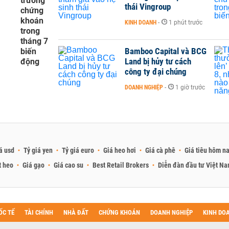
trường
thái Vingroup
chứng
khoán
KINH DOANH
-
1 phút trước
trong
tháng 7
Bamboo Capital và BCG
biến
Land bị hủy tư cách
động
công ty đại chúng
DOANH NGHIỆP
-
1 giờ trước
á usd
Tỷ giá yen
Tỷ giá euro
Giá heo hơi
Giá cà phê
Giá tiêu hôm n
t heo
Giá gạo
Giá cao su
Best Retail Brokers
Diễn đàn đầu tư Việt N
ỐC TẾ
TÀI CHÍNH
NHÀ ĐẤT
CHỨNG KHOÁN
DOANH NGHIỆP
KINH DO