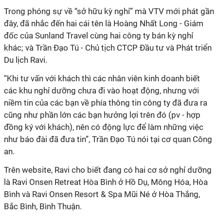
Trong phóng sự về “sở hữu kỳ nghỉ” mà VTV mới phát gần
đây, đã nhắc đến hai cái tên là Hoàng Nhất Long - Giám
đốc của Sunland Travel cùng hai công ty bán kỳ nghỉ
khác; và Trần Đạo Tú - Chủ tịch CTCP Đầu tư và Phát triển
Du lịch Ravi.
“Khi tư vấn với khách thì các nhân viên kinh doanh biết
các khu nghỉ dưỡng chưa đi vào hoạt động, nhưng với
niềm tin của các bạn về phía thông tin công ty đã đưa ra
cũng như phần lớn các bạn hưởng lợi trên đó (pv - hợp
đồng ký với khách), nên có động lực để làm những việc
như báo đài đã đưa tin”, Trần Đạo Tú nói tại cơ quan Công
an.
Trên website, Ravi cho biết đang có hai cơ sở nghỉ dưỡng
là Ravi Onsen Retreat Hòa Bình ở Hồ Dụ, Mông Hóa, Hòa
Bình và Ravi Onsen Resort & Spa Mũi Né ở Hòa Thắng,
Bắc Bình, Bình Thuận.