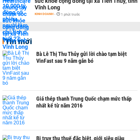
sức khỏe cộng đồng tại xã Tiên Thủy, tỉnh
Vĩnh Long
KINH DOANH
-
1 phút trước
Tin mới
Bà Lê Thị Thu Thủy gửi lời chào tạm biệt
VinFast sau 9 năm gắn bó
Giá thép thanh Trung Quốc chạm mức thấp
nhất kể từ năm 2016
Bị truy thu thuế đặc biệt, giới siêu giàu