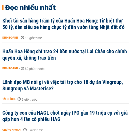
Đọc nhiều nhất
Khối tài sản hàng trăm tỷ của Huấn Hoa Hồng: Từ biệt thự
50 tỷ, dàn siêu xe hàng chục tỷ đến vườn tùng Nhật đắt đỏ
KINH DOANH
-
15 giờ trước
Huấn Hoa Hồng chỉ trao 24 bồn nước tại Lai Châu cho chính
quyền xã, không trao tiền
KINH DOANH
-
32 phút trước
Lãnh đạo MB nói gì về việc tài trợ cho 18 dự án Vingroup,
Sungroup và Masterise?
TÀI CHÍNH
-
6 giờ trước
Công ty con của HAGL chốt ngày IPO gần 19 triệu cp với giá
gấp hơn 4 lần cổ phiếu HAG
CHỨNG KHOÁN
-
5 giờ trước