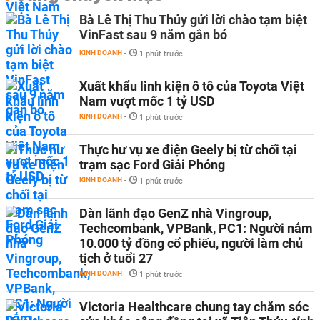
Bà Lê Thị Thu Thủy gửi lời chào tạm biệt
VinFast sau 9 năm gắn bó
KINH DOANH
-
1 phút trước
Xuất khẩu linh kiện ô tô của Toyota Việt
Nam vượt mốc 1 tỷ USD
KINH DOANH
-
1 phút trước
Thực hư vụ xe điện Geely bị từ chối tại
trạm sạc Ford Giải Phóng
KINH DOANH
-
1 phút trước
Dàn lãnh đạo GenZ nhà Vingroup,
Techcombank, VPBank, PC1: Người nắm
10.000 tỷ đồng cổ phiếu, người làm chủ
tịch ở tuổi 27
KINH DOANH
-
1 phút trước
Victoria Healthcare chung tay chăm sóc