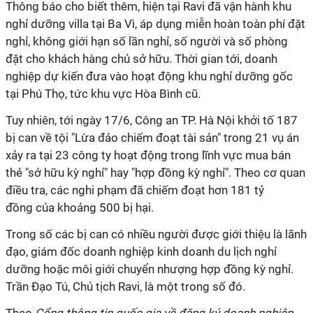
Thông báo cho biết thêm, hiện tại Ravi đã vận hành khu
nghỉ dưỡng villa tại Ba Vì, áp dụng miễn hoàn toàn phí đặt
nghỉ, không giới hạn số lần nghỉ, số người và số phòng
đặt cho khách hàng chủ sở hữu. Thời gian tới, doanh
nghiệp dự kiến đưa vào hoạt động khu nghỉ dưỡng gốc
tại Phú Thọ, tức khu vực Hòa Bình cũ.
Tuy nhiên, tới ngày 17/6, Công an TP. Hà Nội khởi tố 187
bị can về tội "Lừa đảo chiếm đoạt tài sản" trong 21 vụ án
xảy ra tại 23 công ty hoạt động trong lĩnh vực mua bán
thẻ "sở hữu kỳ nghỉ" hay "hợp đồng kỳ nghỉ". Theo cơ quan
điều tra, các nghi phạm đã chiếm đoạt hơn
181 tỷ
đồng
của khoảng 500 bị hại.
Trong số các bị can có nhiều người được giới thiệu là lãnh
đạo, giám đốc doanh nghiệp kinh doanh du lịch nghỉ
dưỡng hoặc môi giới chuyển nhượng hợp đồng kỳ nghỉ.
Trần Đạo Tú, Chủ tịch Ravi, là một trong số đó.
Theo
Cổng thông tin quốc gia về đăng ký doanh nghiệp
,