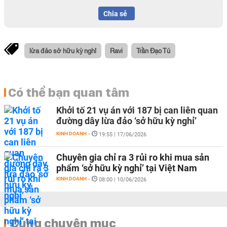
Chia sẻ
lừa đảo sở hữu kỳ nghỉ
Ravi
Trần Đạo Tú
Có thể bạn quan tâm
Khởi tố 21 vụ án với 187 bị can liên quan
đường dây lừa đảo ‘sở hữu kỳ nghỉ’
KINH DOANH
-
19:55 | 17/06/2026
Chuyên gia chỉ ra 3 rủi ro khi mua sản
phẩm ‘sở hữu kỳ nghỉ’ tại Việt Nam
KINH DOANH
-
08:00 | 10/06/2026
Cùng chuyên mục