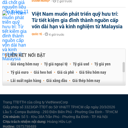
DOANH NGHIỆP
-
2 giờ trước
Việt Nam muốn phát triển quỹ hưu trí:
Từ tiết kiệm gia đình thành nguồn cấp
vốn dài hạn và kinh nghiệm từ Malaysia
QUỐC TẾ
-
4 giờ trước
LIÊN KẾT NỔI BẬT
Giá vàng hôm nay
Tỷ giá ngoại tệ
Tỷ giá usd
Tỷ giá yen
Tỷ giá euro
Giá heo hơi
Giá cà phê
Giá tiêu hôm nay
Lãi suất ngân hàng
Giá xăng dầu
Giá thép hôm nay
Giá sầu riêng
Giá thịt heo
Giá gạo
Giá cao su
Best Retail Brokers
Diễn đàn đầu tư Việt Nam 2026
Trang TTĐTTH của công ty VietNewsCorp
Giấy phép số 3323/GP-TTĐT do Sở VH&TT TP.HCM cấp ngày 20/3/2026
Lầu 5 - Compa Building - 293 Điện Biên Phủ - Phường Gia Định - TP.HCM
Chi nhánh:
Số 5 - Khu 38A Trần Phú - Phường Ba Đình - TP. Hà Nội
Chịu trách nhiệm nội dung:
Hoàng Hữu Lợi
Hotline:
0975798489