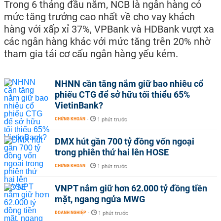
Trong 6 tháng đầu năm, NCB là ngân hàng có
mức tăng trưởng cao nhất về cho vay khách
hàng với xấp xỉ 37%, VPBank và HDBank vượt xa
các ngân hàng khác với mức tăng trên 20% nhờ
tham gia tái cơ cấu ngân hàng yếu kém.
NHNN cần tăng nắm giữ bao nhiêu cổ
phiếu CTG để sở hữu tối thiểu 65%
VietinBank?
CHỨNG KHOÁN
-
1 phút trước
DMX hút gần 700 tỷ đồng vốn ngoại
trong phiên thứ hai lên HOSE
CHỨNG KHOÁN
-
1 phút trước
VNPT nắm giữ hơn 62.000 tỷ đồng tiền
mặt, ngang ngửa MWG
DOANH NGHIỆP
-
1 phút trước