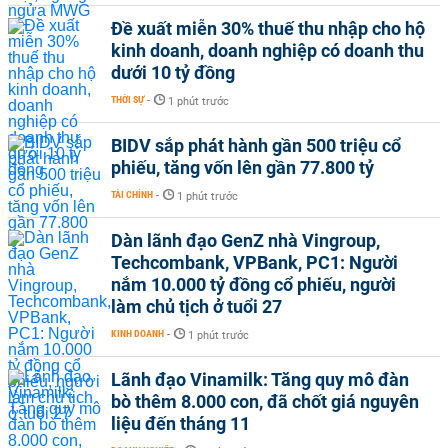
Đề xuất miễn 30% thuế thu nhập cho hộ
kinh doanh, doanh nghiệp có doanh thu
dưới 10 tỷ đồng
THỜI SỰ
-
1 phút trước
BIDV sắp phát hành gần 500 triệu cổ
phiếu, tăng vốn lên gần 77.800 tỷ
TÀI CHÍNH
-
1 phút trước
Dàn lãnh đạo GenZ nhà Vingroup,
Techcombank, VPBank, PC1: Người
nắm 10.000 tỷ đồng cổ phiếu, người
làm chủ tịch ở tuổi 27
KINH DOANH
-
1 phút trước
Lãnh đạo Vinamilk: Tăng quy mô đàn
bò thêm 8.000 con, đã chốt giá nguyên
liệu đến tháng 11