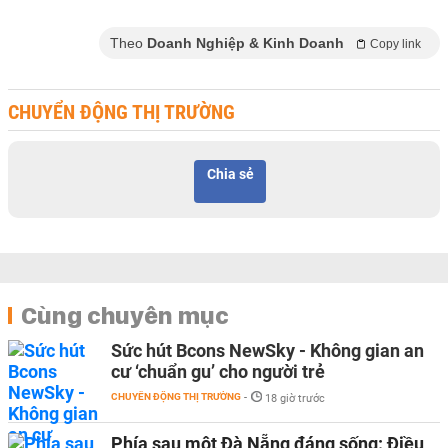
Theo
Doanh Nghiệp & Kinh Doanh
Copy link
CHUYỂN ĐỘNG THỊ TRƯỜNG
Chia sẻ
Cùng chuyên mục
Sức hút Bcons NewSky - Không gian an
cư ‘chuẩn gu’ cho người trẻ
CHUYỂN ĐỘNG THỊ TRƯỜNG
-
18 giờ trước
Phía sau một Đà Nẵng đáng sống: Điều