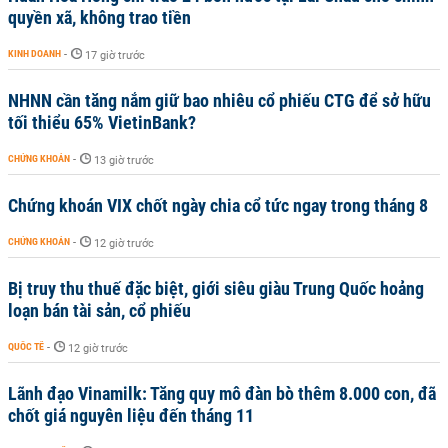
quyền xã, không trao tiền
KINH DOANH
-
17 giờ trước
NHNN cần tăng nắm giữ bao nhiêu cổ phiếu CTG để sở hữu
tối thiểu 65% VietinBank?
CHỨNG KHOÁN
-
13 giờ trước
Chứng khoán VIX chốt ngày chia cổ tức ngay trong tháng 8
CHỨNG KHOÁN
-
12 giờ trước
Bị truy thu thuế đặc biệt, giới siêu giàu Trung Quốc hoảng
loạn bán tài sản, cổ phiếu
QUỐC TẾ
-
12 giờ trước
Lãnh đạo Vinamilk: Tăng quy mô đàn bò thêm 8.000 con, đã
chốt giá nguyên liệu đến tháng 11