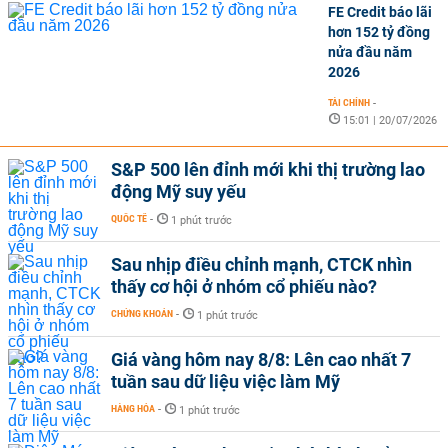
FE Credit báo lãi
hơn 152 tỷ đồng
nửa đầu năm
2026
TÀI CHÍNH
-
15:01 | 20/07/2026
S&P 500 lên đỉnh mới khi thị trường lao
động Mỹ suy yếu
QUỐC TẾ
-
1 phút trước
Sau nhịp điều chỉnh mạnh, CTCK nhìn
thấy cơ hội ở nhóm cổ phiếu nào?
CHỨNG KHOÁN
-
1 phút trước
Giá vàng hôm nay 8/8: Lên cao nhất 7
tuần sau dữ liệu việc làm Mỹ
HÀNG HÓA
-
1 phút trước