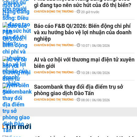
gì đang tạo nên sức hút của đô thị biển?
CHUYỂN ĐỘNG THỊ TRƯỜNG
-
20 giờ trước
Báo cáo F&B QI/2026: Biến động chi phí
và xu hướng bảo vệ lợi nhuận của doanh
nghiệp
CHUYỂN ĐỘNG THỊ TRƯỜNG
-
10:07 | 06/08/2026
AI và cơ hội với thương mại điện tử xuyên
biên giới
CHUYỂN ĐỘNG THỊ TRƯỜNG
-
10:28 | 06/08/2026
Sacombank thay đổi địa điểm trụ sở
phòng giao dịch Đào Tấn
CHUYỂN ĐỘNG THỊ TRƯỜNG
-
08:00 | 06/08/2026
Tin mới