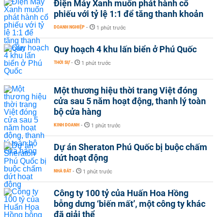
Điện Máy Xanh muốn phát hành cổ
phiếu với tỷ lệ 1:1 để tăng thanh khoản
DOANH NGHIỆP
-
1 phút trước
Quy hoạch 4 khu lấn biển ở Phú Quốc
THỜI SỰ
-
1 phút trước
Một thương hiệu thời trang Việt đóng
cửa sau 5 năm hoạt động, thanh lý toàn
bộ cửa hàng
KINH DOANH
-
1 phút trước
Dự án Sheraton Phú Quốc bị buộc chấm
dứt hoạt động
NHÀ ĐẤT
-
1 phút trước
Công ty 100 tỷ của Huấn Hoa Hồng
bỗng dưng ‘biến mất’, một công ty khác
đã giải thể