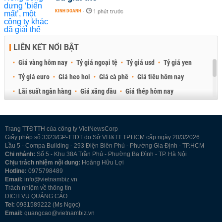
KINH DOANH
-
1 phút trước
LIÊN KẾT NỔI BẬT
Giá vàng hôm nay
Tỷ giá ngoại tệ
Tỷ giá usd
Tỷ giá yen
Tỷ giá euro
Giá heo hơi
Giá cà phê
Giá tiêu hôm nay
Lãi suất ngân hàng
Giá xăng dầu
Giá thép hôm nay
Giá sầu riêng
Giá thịt heo
Giá gạo
Giá cao su
Best Retail Brokers
Diễn đàn đầu tư Việt Nam 2026
Trang TTĐTTH của công ty VietNewsCorp
Giấy phép số 3323/GP-TTĐT do Sở VH&TT TP.HCM cấp ngày 20/3/2026
Lầu 5 - Compa Building - 293 Điện Biên Phủ - Phường Gia Định - TP.HCM
Chi nhánh:
Số 5 - Khu 38A Trần Phú - Phường Ba Đình - TP. Hà Nội
Chịu trách nhiệm nội dung:
Hoàng Hữu Lợi
Hotline:
0975798489
Email:
info@vietnambiz.vn
Trách nhiệm về thông tin
DỊCH VỤ QUẢNG CÁO
Tel:
0931589222 (Ms Ngọc)
Email:
quangcao@vietnambiz.vn