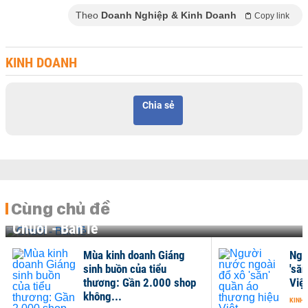
Theo
Doanh Nghiệp & Kinh Doanh
Copy link
KINH DOANH
Chia sẻ
Cùng chủ đề
Chuỗi - Bán lẻ
Mùa kinh doanh Giáng
Ngư
sinh buồn của tiểu
'săn
thương: Gần 2.000 shop
Việt
không...
KINH 