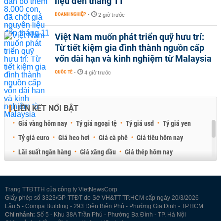
liệu đến tháng 11
DOANH NGHIỆP
-
2 giờ trước
Việt Nam muốn phát triển quỹ hưu trí:
Từ tiết kiệm gia đình thành nguồn cấp
vốn dài hạn và kinh nghiệm từ Malaysia
QUỐC TẾ
-
4 giờ trước
LIÊN KẾT NỔI BẬT
Giá vàng hôm nay
Tỷ giá ngoại tệ
Tỷ giá usd
Tỷ giá yen
Tỷ giá euro
Giá heo hơi
Giá cà phê
Giá tiêu hôm nay
Lãi suất ngân hàng
Giá xăng dầu
Giá thép hôm nay
Giá sầu riêng
Giá thịt heo
Giá gạo
Giá cao su
Best Retail Brokers
Diễn đàn đầu tư Việt Nam 2026
Trang TTĐTTH của công ty VietNewsCorp
Giấy phép số 3323/GP-TTĐT do Sở VH&TT TP.HCM cấp ngày 20/3/2026
Lầu 5 - Compa Building - 293 Điện Biên Phủ - Phường Gia Định - TP.HCM
Chi nhánh:
Số 5 - Khu 38A Trần Phú - Phường Ba Đình - TP. Hà Nội