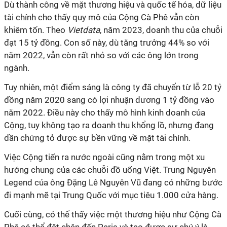
Dù thành công về mặt thương hiệu và quốc tế hóa, dữ liệu
tài chính cho thấy quy mô của Cộng Cà Phê vẫn còn
khiêm tốn. Theo
Vietdata
, năm 2023, doanh thu của chuỗi
đạt 15 tỷ đồng. Con số này, dù tăng trưởng 44% so với
năm 2022, vẫn còn rất nhỏ so với các ông lớn trong
ngành.
Tuy nhiên, một điểm sáng là công ty đã chuyển từ lỗ 20 tỷ
đồng năm 2020 sang có lợi nhuận dương 1 tỷ đồng vào
năm 2022. Điều này cho thấy mô hình kinh doanh của
Cộng, tuy không tạo ra doanh thu khổng lồ, nhưng đang
dần chứng tỏ được sự bền vững về mặt tài chính.
Việc Cộng tiến ra nước ngoài cũng nằm trong một xu
hướng chung của các chuỗi đồ uống Việt. Trung Nguyên
Legend của ông Đặng Lê Nguyên Vũ đang có những bước
đi mạnh mẽ tại Trung Quốc với mục tiêu 1.000 cửa hàng.
Cuối cùng, có thể thấy việc một thương hiệu như Cộng Cà
Phê có thể đặt chân đến Paris và tạo được sự chú ý là