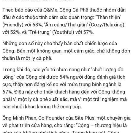
Theo báo cáo của Q&Me, Cộng Cà Phê thuộc nhóm dẫn
đầu ở các thuộc tính cảm xúc quan trọng: "Thân thiện"
(Friendly) với 63%, "Ấm cúng/Thư giãn" (Cozy/Relaxing)
với 52%, và "Trẻ trung" (Youthful) với 57%.
Những con số này cho thấy bản chất chiến lược của
Cộng: Bán một không gian, một cảm giác, chứ không đơn
thuần là một ly cà phê.
Trong khi đó, các yếu tố chức năng như "chất lượng đồ
uống" của Cộng chỉ được 54% người dùng đánh giá tích
cực, thấp hơn đáng kể so với mức trung bình ngành là
67%. Điều này cho thấy khách hàng đến với Cộng không
phải vì một ly cà phê xuất sắc, mà vì một trải nghiệm mà
các chuỗi khác không thể cung cấp.
Ông Minh Phan, Co-Founder của Site Plus, một chuyên gia
về phát triển cửa hàng, cho rằng: "Cộng – thương hiệu là
cảm xúc, không phải tính năng. Trong khảo sát, Cộng