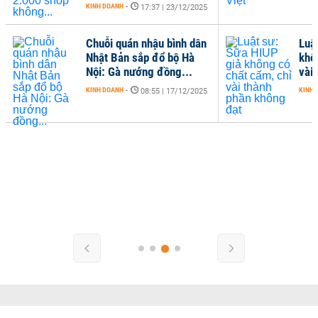
KINH DOANH
-
17:37 | 23/12/2025
Chuỗi quán nhậu bình dân
Luậ
Nhật Bản sắp đổ bộ Hà
khô
Nội: Gà nướng đồng...
vài
KINH DOANH
-
KINH 
08:55 | 17/12/2025