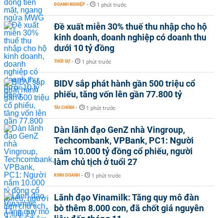
DOANH NGHIỆP
-
1 phút trước
Đề xuất miễn 30% thuế thu nhập cho hộ
kinh doanh, doanh nghiệp có doanh thu
dưới 10 tỷ đồng
THỜI SỰ
-
1 phút trước
BIDV sắp phát hành gần 500 triệu cổ
phiếu, tăng vốn lên gần 77.800 tỷ
TÀI CHÍNH
-
1 phút trước
Dàn lãnh đạo GenZ nhà Vingroup,
Techcombank, VPBank, PC1: Người
nắm 10.000 tỷ đồng cổ phiếu, người
làm chủ tịch ở tuổi 27
KINH DOANH
-
1 phút trước
Lãnh đạo Vinamilk: Tăng quy mô đàn
bò thêm 8.000 con, đã chốt giá nguyên