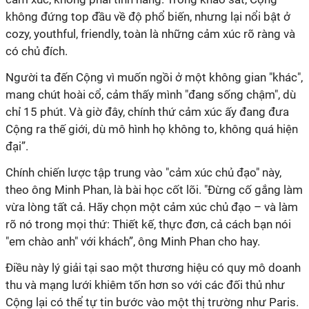
không đứng top đầu về độ phổ biến, nhưng lại nổi bật ở
cozy, youthful, friendly, toàn là những cảm xúc rõ ràng và
có chủ đích.
Người ta đến Cộng vì muốn ngồi ở một không gian "khác",
mang chút hoài cổ, cảm thấy mình "đang sống chậm", dù
chỉ 15 phút. Và giờ đây, chính thứ cảm xúc ấy đang đưa
Cộng ra thế giới, dù mô hình họ không to, không quá hiện
đại”.
Chính chiến lược tập trung vào "cảm xúc chủ đạo" này,
theo ông Minh Phan, là bài học cốt lõi. "Đừng cố gắng làm
vừa lòng tất cả. Hãy chọn một cảm xúc chủ đạo – và làm
rõ nó trong mọi thứ: Thiết kế, thực đơn, cả cách bạn nói
"em chào anh" với khách”, ông Minh Phan cho hay.
Điều này lý giải tại sao một thương hiệu có quy mô doanh
thu và mạng lưới khiêm tốn hơn so với các đối thủ như
Cộng lại có thể tự tin bước vào một thị trường như Paris.