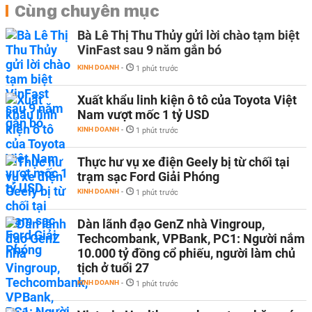
Cùng chuyên mục
Bà Lê Thị Thu Thủy gửi lời chào tạm biệt
VinFast sau 9 năm gắn bó
KINH DOANH
-
1 phút trước
Xuất khẩu linh kiện ô tô của Toyota Việt
Nam vượt mốc 1 tỷ USD
KINH DOANH
-
1 phút trước
Thực hư vụ xe điện Geely bị từ chối tại
trạm sạc Ford Giải Phóng
KINH DOANH
-
1 phút trước
Dàn lãnh đạo GenZ nhà Vingroup,
Techcombank, VPBank, PC1: Người nắm
10.000 tỷ đồng cổ phiếu, người làm chủ
tịch ở tuổi 27
KINH DOANH
-
1 phút trước