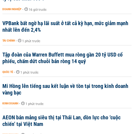
DOANH NGHIỆP
-
16 giờ trước
VPBank bất ngờ hạ lãi suất ở tất cả kỳ hạn, mức giảm mạnh
nhất lên đến 2,4%
TÀI CHÍNH
-
1 phút trước
Tập đoàn của Warren Buffett mua ròng gần 20 tỷ USD cổ
phiếu, chấm dứt chuỗi bán ròng 14 quý
QUỐC TẾ
-
1 phút trước
Mi Hồng lên tiếng sau kết luận về tồn tại trong kinh doanh
vàng bạc
KINH DOANH
-
1 phút trước
AEON bán mảng siêu thị tại Thái Lan, dồn lực cho ‘cuộc
chiến’ tại Việt Nam