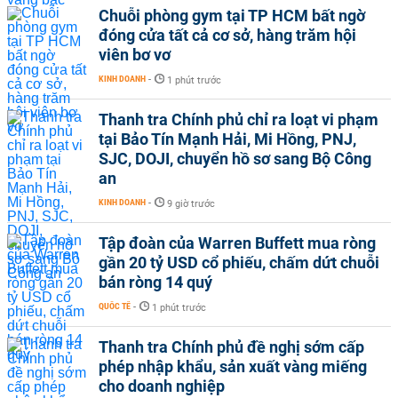
Chuỗi phòng gym tại TP HCM bất ngờ
đóng cửa tất cả cơ sở, hàng trăm hội
viên bơ vơ
KINH DOANH
-
1 phút trước
Thanh tra Chính phủ chỉ ra loạt vi phạm
tại Bảo Tín Mạnh Hải, Mi Hồng, PNJ,
SJC, DOJI, chuyển hồ sơ sang Bộ Công
an
KINH DOANH
-
9 giờ trước
Tập đoàn của Warren Buffett mua ròng
gần 20 tỷ USD cổ phiếu, chấm dứt chuỗi
bán ròng 14 quý
QUỐC TẾ
-
1 phút trước
Thanh tra Chính phủ đề nghị sớm cấp
phép nhập khẩu, sản xuất vàng miếng
cho doanh nghiệp