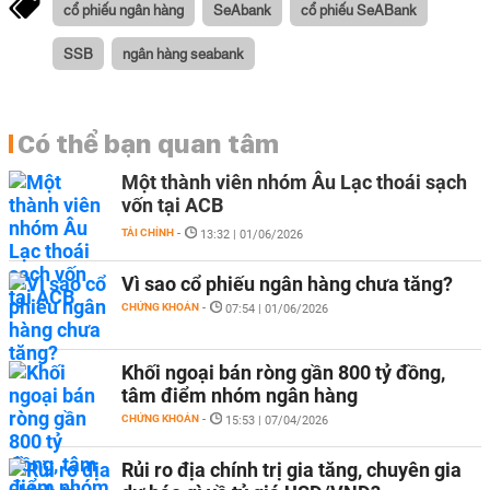
cổ phiếu ngân hàng
SeAbank
cổ phiếu SeABank
SSB
ngân hàng seabank
Có thể bạn quan tâm
Một thành viên nhóm Âu Lạc thoái sạch
vốn tại ACB
TÀI CHÍNH
-
13:32 | 01/06/2026
Vì sao cổ phiếu ngân hàng chưa tăng?
CHỨNG KHOÁN
-
07:54 | 01/06/2026
Khối ngoại bán ròng gần 800 tỷ đồng,
tâm điểm nhóm ngân hàng
CHỨNG KHOÁN
-
15:53 | 07/04/2026
Rủi ro địa chính trị gia tăng, chuyên gia