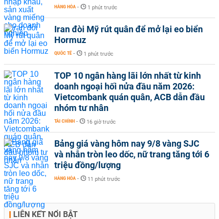
HÀNG HÓA
-
1 phút trước
Iran đòi Mỹ rút quân để mở lại eo biển
Hormuz
QUỐC TẾ
-
1 phút trước
TOP 10 ngân hàng lãi lớn nhất từ kinh
doanh ngoại hối nửa đầu năm 2026:
Vietcombank quán quân, ACB dẫn đầu
nhóm tư nhân
TÀI CHÍNH
-
16 giờ trước
Bảng giá vàng hôm nay 9/8 vàng SJC
và nhẫn tròn leo dốc, nữ trang tăng tới 6
triệu đồng/lượng
HÀNG HÓA
-
11 phút trước
LIÊN KẾT NỔI BẬT