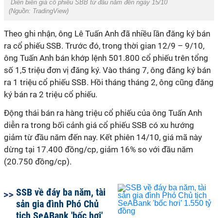
Diễn biến giá cổ phiếu SBB từ đầu năm đến ngày 15/10
(Nguồn:
TradingView)
Theo ghi nhận, ông Lê Tuấn Anh đã nhiều lần đăng ký bán
ra cổ phiếu SSB. Trước đó, trong thời gian 12/9 – 9/10,
ông Tuấn Anh bán khớp lệnh 501.800 cổ phiếu trên tổng
số 1,5 triệu đơn vị đăng ký. Vào tháng 7, ông đăng ký bán
ra 1 triệu cổ phiếu SSB. Hồi tháng tháng 2, ông cũng đăng
ký bán ra 2 triệu cổ phiếu.
Động thái bán ra hàng triệu cổ phiếu của ông Tuấn Anh
diễn ra trong bối cảnh giá cổ phiếu SSB có xu hướng
giảm từ đầu năm đến nay. Kết phiên 14/10, giá mã này
dừng tại 17.400 đồng/cp, giảm 16% so với đầu năm
(20.750 đồng/cp).
SSB về đáy ba năm, tài
sản gia đình Phó Chủ
tịch SeABank 'bốc hơi'