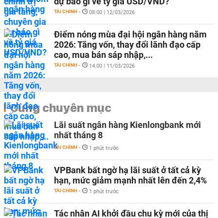
dự báo gì về tỷ giá USD/VND?
TÀI CHÍNH
-
08:00 | 12/03/2026
Điểm nóng mùa đại hội ngân hàng năm
2026: Tăng vốn, thay đổi lãnh đạo cấp
cao, mua bán sáp nhập,...
TÀI CHÍNH
-
14:00 | 11/03/2026
Cùng chuyên mục
Lãi suất ngân hàng Kienlongbank mới
nhất tháng 8
TÀI CHÍNH
-
1 phút trước
VPBank bất ngờ hạ lãi suất ở tất cả kỳ
hạn, mức giảm mạnh nhất lên đến 2,4%
TÀI CHÍNH
-
1 phút trước
Tác nhân AI khởi đầu chu kỳ mới của thị