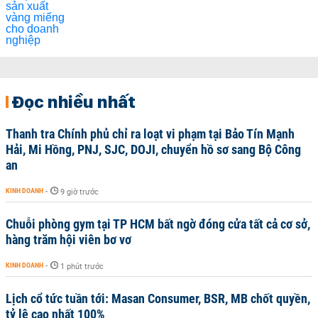
Đọc nhiều nhất
Thanh tra Chính phủ chỉ ra loạt vi phạm tại Bảo Tín Mạnh
Hải, Mi Hồng, PNJ, SJC, DOJI, chuyển hồ sơ sang Bộ Công
an
KINH DOANH
-
9 giờ trước
Chuỗi phòng gym tại TP HCM bất ngờ đóng cửa tất cả cơ sở,
hàng trăm hội viên bơ vơ
KINH DOANH
-
1 phút trước
Lịch cổ tức tuần tới: Masan Consumer, BSR, MB chốt quyền,
tỷ lệ cao nhất 100%