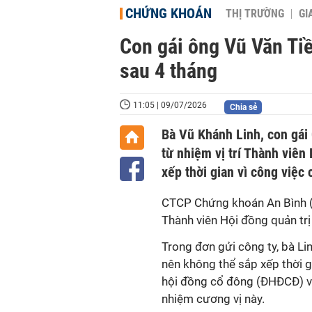
CHỨNG KHOÁN
THỊ TRƯỜNG
GI
Con gái ông Vũ Văn Ti
sau 4 tháng
11:05 | 09/07/2026
Chia sẻ
Bà Vũ Khánh Linh, con gái
từ nhiệm vị trí Thành viê
xếp thời gian vì công việc 
CTCP Chứng khoán An Bình (A
Thành viên Hội đồng quản tr
Trong đơn gửi công ty, bà Lin
nên không thể sắp xếp thời 
hội đồng cổ đông (ĐHĐCĐ) và
nhiệm cương vị này.