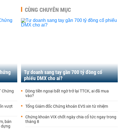
CÙNG CHUYÊN MỤC
Chứng
Tự doanh sang tay gần 700 tỷ đồng cổ
phiếu DMX cho ai?
T Chứng
Dòng tiền ngoại bất ngờ trở lại TTCK, ai đã mua
vào?
ốn vượt
Tổng Giám đốc Chứng khoán EVS xin từ nhiệm
Chứng khoán VIX chốt ngày chia cổ tức ngay trong
ảm, bán
tháng 8
y dựng