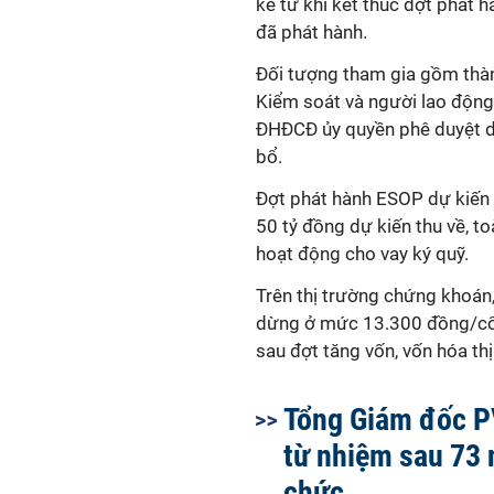
kể từ khi kết thúc đợt phát 
đã phát hành.
Đối tượng tham gia gồm thàn
Kiểm soát và người lao độn
ĐHĐCĐ ủy quyền phê duyệt d
bổ.
Đợt phát hành ESOP dự kiến đ
50 tỷ đồng dự kiến thu về, 
hoạt động cho vay ký quỹ.
Trên thị trường chứng khoán,
dừng ở mức 13.300 đồng/cổ p
sau đợt tăng vốn, vốn hóa th
Tổng Giám đốc P
từ nhiệm sau 73
chức