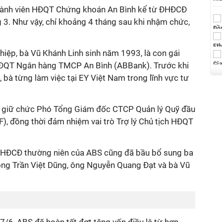
hành viên HĐQT Chứng khoán An Bình kể từ ĐHĐCĐ
g 3. Như vậy, chỉ khoảng 4 tháng sau khi nhậm chức,
hiệp, bà Vũ Khánh Linh sinh năm 1993, là con gái
 HĐQT Ngân hàng TMCP An Bình (ABBank). Trước khi
, bà từng làm việc tại EY Việt Nam trong lĩnh vực tư
à giữ chức Phó Tổng Giám đốc CTCP Quản lý Quỹ đầu
), đồng thời đảm nhiệm vai trò Trợ lý Chủ tịch HĐQT
 ĐHĐCĐ thường niên của ABS cũng đã bầu bổ sung ba
ng Trần Việt Dũng, ông Nguyễn Quang Đạt và bà Vũ