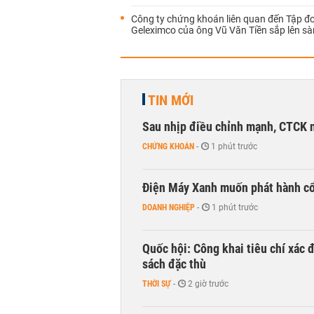
Công ty chứng khoán liên quan đến Tập đ
Geleximco của ông Vũ Văn Tiền sắp lên sà
TIN MỚI
Sau nhịp điều chỉnh mạnh, CTCK n
CHỨNG KHOÁN
-
1 phút trước
Điện Máy Xanh muốn phát hành cổ 
DOANH NGHIỆP
-
1 phút trước
Quốc hội: Công khai tiêu chí xác
sách đặc thù
THỜI SỰ
-
2 giờ trước