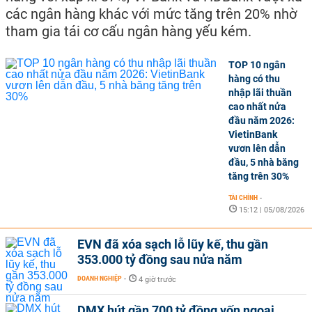
các ngân hàng khác với mức tăng trên 20% nhờ
tham gia tái cơ cấu ngân hàng yếu kém.
TOP 10 ngân
hàng có thu
nhập lãi thuần
cao nhất nửa
đầu năm 2026:
VietinBank
vươn lên dẫn
đầu, 5 nhà băng
tăng trên 30%
TÀI CHÍNH
-
15:12 | 05/08/2026
EVN đã xóa sạch lỗ lũy kế, thu gần
353.000 tỷ đồng sau nửa năm
DOANH NGHIỆP
-
4 giờ trước
DMX hút gần 700 tỷ đồng vốn ngoại