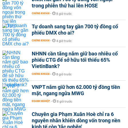
trong phiên thứ hai lên HOSE
CHỨNG KHOÁN
-
8 giờ trước
Tự doanh sang tay gần 700 tỷ đồng cổ
phiếu DMX cho ai?
CHỨNG KHOÁN
-
4 giờ trước
NHNN cần tăng nắm giữ bao nhiêu cổ
phiếu CTG để sở hữu tối thiểu 65%
VietinBank?
CHỨNG KHOÁN
-
8 giờ trước
VNPT nắm giữ hơn 62.000 tỷ đồng tiền
mặt, ngang ngửa MWG
DOANH NGHIỆP
-
8 giờ trước
Chuyên gia Phạm Xuân Hoè chỉ ra 6
nguyên nhân khiến dòng vốn trong nền
kinh tế còn 'tắc nghẽn'