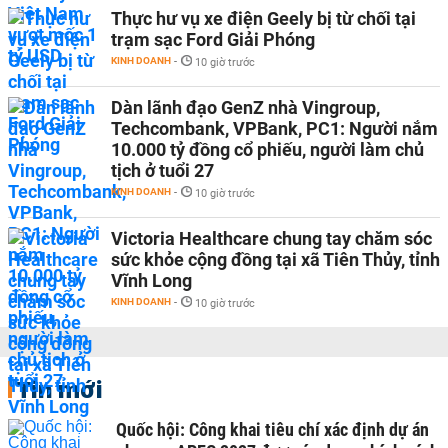
Thực hư vụ xe điện Geely bị từ chối tại
trạm sạc Ford Giải Phóng
KINH DOANH
-
10 giờ trước
Dàn lãnh đạo GenZ nhà Vingroup,
Techcombank, VPBank, PC1: Người nắm
10.000 tỷ đồng cổ phiếu, người làm chủ
tịch ở tuổi 27
KINH DOANH
-
10 giờ trước
Victoria Healthcare chung tay chăm sóc
sức khỏe cộng đồng tại xã Tiên Thủy, tỉnh
Vĩnh Long
KINH DOANH
-
10 giờ trước
Tin mới
Quốc hội: Công khai tiêu chí xác định dự án