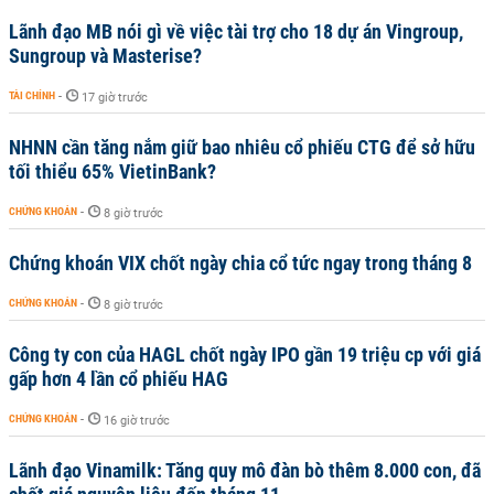
Lãnh đạo MB nói gì về việc tài trợ cho 18 dự án Vingroup,
Sungroup và Masterise?
TÀI CHÍNH
-
17 giờ trước
NHNN cần tăng nắm giữ bao nhiêu cổ phiếu CTG để sở hữu
tối thiểu 65% VietinBank?
CHỨNG KHOÁN
-
8 giờ trước
Chứng khoán VIX chốt ngày chia cổ tức ngay trong tháng 8
CHỨNG KHOÁN
-
8 giờ trước
Công ty con của HAGL chốt ngày IPO gần 19 triệu cp với giá
gấp hơn 4 lần cổ phiếu HAG
CHỨNG KHOÁN
-
16 giờ trước
Lãnh đạo Vinamilk: Tăng quy mô đàn bò thêm 8.000 con, đã