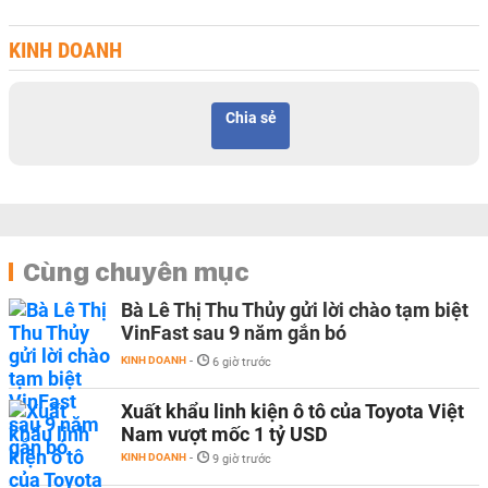
KINH DOANH
Chia sẻ
Cùng chuyên mục
Bà Lê Thị Thu Thủy gửi lời chào tạm biệt
VinFast sau 9 năm gắn bó
KINH DOANH
-
6 giờ trước
Xuất khẩu linh kiện ô tô của Toyota Việt
Nam vượt mốc 1 tỷ USD
KINH DOANH
-
9 giờ trước