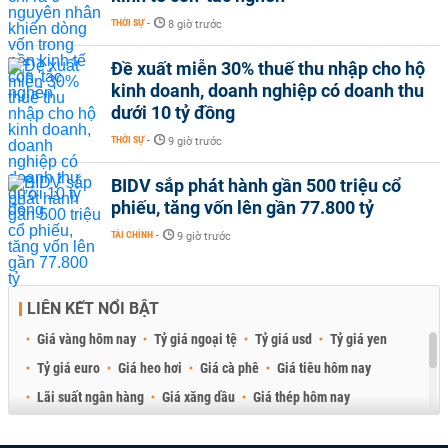
THỜI SỰ
-
8 giờ trước
Đề xuất miễn 30% thuế thu nhập cho hộ
kinh doanh, doanh nghiệp có doanh thu
dưới 10 tỷ đồng
THỜI SỰ
-
9 giờ trước
BIDV sắp phát hành gần 500 triệu cổ
phiếu, tăng vốn lên gần 77.800 tỷ
TÀI CHÍNH
-
9 giờ trước
LIÊN KẾT NỔI BẬT
Giá vàng hôm nay
Tỷ giá ngoại tệ
Tỷ giá usd
Tỷ giá yen
Tỷ giá euro
Giá heo hơi
Giá cà phê
Giá tiêu hôm nay
Lãi suất ngân hàng
Giá xăng dầu
Giá thép hôm nay
Giá sầu riêng
Giá thịt heo
Giá gạo
Giá cao su