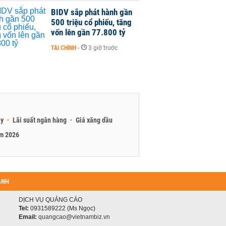
BIDV sắp phát hành gần
500 triệu cổ phiếu, tăng
vốn lên gần 77.800 tỷ
TÀI CHÍNH
-
3 giờ trước
ay
Lãi suất ngân hàng
Giá xăng dầu
am 2026
ANH
DỊCH VỤ QUẢNG CÁO
Tel:
0931589222 (Ms Ngọc)
Email:
quangcao@vietnambiz.vn