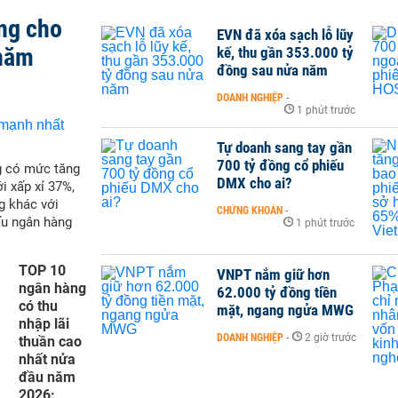
ng cho
EVN đã xóa sạch lỗ lũy
 năm
kế, thu gần 353.000 tỷ
đồng sau nửa năm
DOANH NGHIỆP
-
1 phút trước
Tự doanh sang tay gần
700 tỷ đồng cổ phiếu
g có mức tăng
DMX cho ai?
i xấp xỉ 37%,
g khác với
CHỨNG KHOÁN
-
ấu ngân hàng
1 phút trước
TOP 10
VNPT nắm giữ hơn
ngân hàng
62.000 tỷ đồng tiền
có thu
mặt, ngang ngửa MWG
nhập lãi
DOANH NGHIỆP
-
2 giờ trước
thuần cao
nhất nửa
đầu năm
2026: