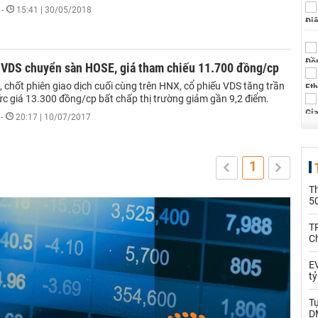
-
15:41 | 30/05/2018
 VDS chuyển sàn HOSE, giá tham chiếu 11.700 đồng/cp
, chốt phiên giao dịch cuối cùng trên HNX, cổ phiếu VDS tăng trần
ức giá 13.300 đồng/cp bất chấp thị trường giảm gần 9,2 điểm.
-
20:17 | 10/07/2017
1
T
5
T
C
EV
t
T
D