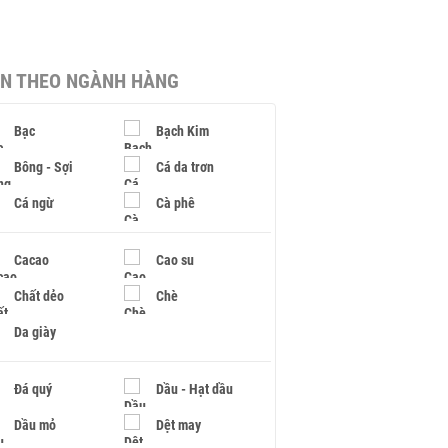
IN THEO NGÀNH HÀNG
Bạc
Bạch Kim
Bông - Sợi
Cá da trơn
Cá ngừ
Cà phê
Cacao
Cao su
Chất dẻo
Chè
Da giày
Đá quý
Dầu - Hạt dầu
Dầu mỏ
Dệt may