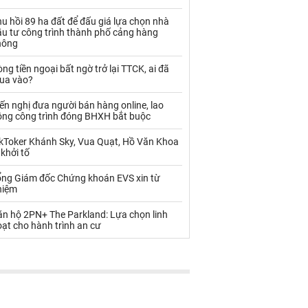
Palladium
Phân bón
u hồi 89 ha đất để đấu giá lựa chọn nhà
Rau - Củ -Quả
Sắt thép
ầu tư công trình thành phố cảng hàng
hông
Sữa
ng tiền ngoại bất ngờ trở lại TTCK, ai đã
ua vào?
Than
Thức ăn chăn nuôi
ến nghị đưa người bán hàng online, lao
ộng công trình đóng BHXH bắt buộc
Thủy hải sản khác
Tôm
ikToker Khánh Sky, Vua Quạt, Hồ Văn Khoa
Vàng
 khởi tố
ổng Giám đốc Chứng khoán EVS xin từ
VLXD khác
Xăng dầu
hiệm
Xi măng - Clynker
ăn hộ 2PN+ The Parkland: Lựa chọn linh
ạt cho hành trình an cư