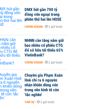
DMX hút gần 700 tỷ
đồng vốn ngoại trong
phiên thứ hai lên HOSE
CHỨNG KHOÁN
-
2 giờ trước
NHNN cần tăng nắm giữ
bao nhiêu cổ phiếu CTG
để sở hữu tối thiểu 65%
VietinBank?
CHỨNG KHOÁN
-
2 giờ trước
Chuyên gia Phạm Xuân
Hoè chỉ ra 6 nguyên
nhân khiến dòng vốn
trong nền kinh tế còn
'tắc nghẽn'
THỜI SỰ
-
2 giờ trước