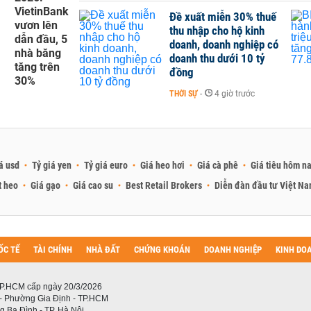
VietinBank
Đề xuất miễn 30% thuế
vươn lên
thu nhập cho hộ kinh
dẫn đầu, 5
doanh, doanh nghiệp có
nhà băng
doanh thu dưới 10 tỷ
tăng trên
đồng
30%
THỜI SỰ
-
4 giờ trước
á usd
Tỷ giá yen
Tỷ giá euro
Giá heo hơi
Giá cà phê
Giá tiêu hôm n
t heo
Giá gạo
Giá cao su
Best Retail Brokers
Diễn đàn đầu tư Việt N
ỐC TẾ
TÀI CHÍNH
NHÀ ĐẤT
CHỨNG KHOÁN
DOANH NGHIỆP
KINH DO
P.HCM cấp ngày 20/3/2026
 - Phường Gia Định - TP.HCM
 Ba Đình - TP. Hà Nội