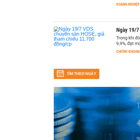
DOANH NGHIỆP
Ngày 19/7
Trong khi đó
9,9%, đạt m
CHỨNG KHOÁN
TÌM THEO NGÀY