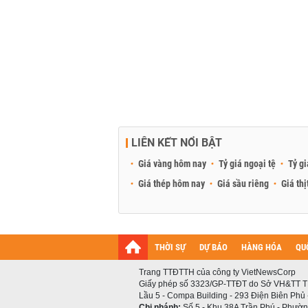
LIÊN KẾT NỔI BẬT
Giá vàng hôm nay
Tỷ giá ngoại tệ
Tỷ gi
Giá thép hôm nay
Giá sầu riêng
Giá thị
THỜI SỰ
DỰ BÁO
HÀNG HÓA
QU
Trang TTĐTTH của công ty VietNewsCorp
Giấy phép số 3323/GP-TTĐT do Sở VH&TT T
Lầu 5 - Compa Building - 293 Điện Biên Phủ
Chi nhánh:
Số 5 - Khu 38A Trần Phú - Phường