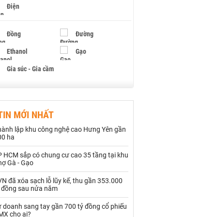
Điện
Đồng
Đường
Ethanol
Gạo
Gia súc - Gia cầm
Giấy
Gỗ
TIN MỚI NHẤT
Hạt điều
Hồ tiêu - Hạt tiêu
hành lập khu công nghệ cao Hưng Yên gần
Khí đốt
00 ha
P HCM sắp có chung cư cao 35 tầng tại khu
Kim loại khác
Mắc ca
hợ Gà - Gạo
Muối
Ngũ cốc
N đã xóa sạch lỗ lũy kế, thu gần 353.000
ỷ đồng sau nửa năm
Nhựa - Hạt nhựa
ự doanh sang tay gần 700 tỷ đồng cổ phiếu
MX cho ai?