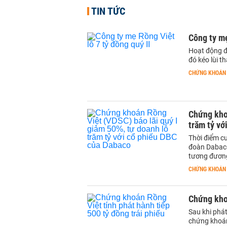
TIN TỨC
Công ty mẹ
Hoạt động đầ
đó kéo lùi 
CHỨNG KHOÁN
Chứng khoá
trăm tỷ vớ
Thời điểm c
đoàn Dabaco 
tương đương
CHỨNG KHOÁN
Chứng khoá
Sau khi phá
chứng khoán