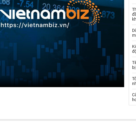
Th
đ
k
Dò
m
Ki
đ
T
bị
T
n
C
ho