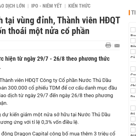
AO DỊCH LỚN
IPO - NIÊM YẾT
KIẾN THỨC
T
h tại vùng đỉnh, Thành viên HĐQT
n thoái một nửa cổ phần
ực hiện từ ngày 29/7 - 26/8 theo phương thức
.
Thành viên HĐQT Công ty Cổ phần Nước Thủ Dầu
bán 300.000 cổ phiếu TDM để cơ cấu danh mục đầu
 giao dịch từ ngày 29/7 đến ngày 26/8 theo phương
uận.
g dự kiến giảm một nửa sở hữu tại Nước Thủ Dầu
ơng ứng với tỉ lệ 0,3% vốn điều lệ.
ổ đông Dragon Capital công bố mua thêm 3 triệu cổ