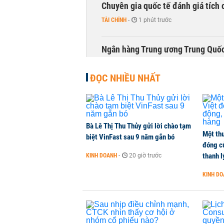
Chuyên gia quốc tế đánh giá tích 
TÀI CHÍNH
-
1 phút trước
Ngân hàng Trung ương Trung Quốc
HÀNG HÓA
-
1 phút trước
ĐỌC NHIỀU NHẤT
Bà Lê Thị Thu Thủy gửi lời chào tạm
Một thư
biệt VinFast sau 9 năm gắn bó
đóng c
thanh l
KINH DOANH
-
20 giờ trước
KINH D