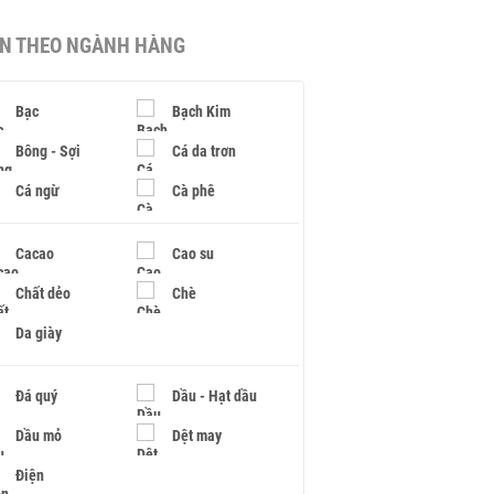
IN THEO NGÀNH HÀNG
Bạc
Bạch Kim
Bông - Sợi
Cá da trơn
Cá ngừ
Cà phê
Cacao
Cao su
Chất dẻo
Chè
Da giày
Đá quý
Dầu - Hạt dầu
Dầu mỏ
Dệt may
Điện