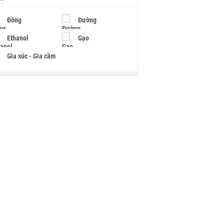
Đồng
Đường
Ethanol
Gạo
Gia súc - Gia cầm
Giấy
Gỗ
Hạt điều
Hồ tiêu - Hạt tiêu
Khí đốt
Kim loại khác
Mắc ca
Muối
Ngũ cốc
Nhựa - Hạt nhựa
Palladium
Phân bón