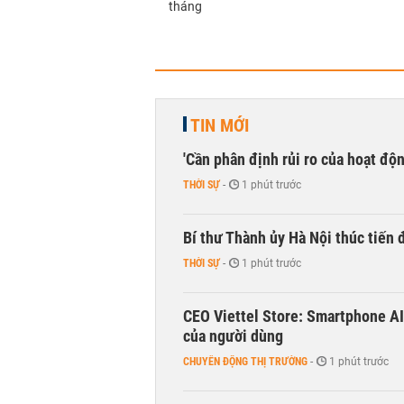
tháng
TIN MỚI
'Cần phân định rủi ro của hoạt độn
THỜI SỰ
-
1 phút trước
Bí thư Thành ủy Hà Nội thúc tiến
THỜI SỰ
-
1 phút trước
CEO Viettel Store: Smartphone AI
của người dùng
CHUYỂN ĐỘNG THỊ TRƯỜNG
-
1 phút trước