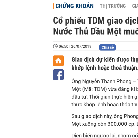
CHỨNG KHOÁN
THỊ TRƯỜNG
GI
Cổ phiếu TDM giao dịc
Nước Thủ Dầu Một muố
06:50 | 26/07/2019
Chia sẻ
Giao dịch dự kiến được th
khớp lệnh hoặc thoả thuận
Ông Nguyễn Thanh Phong – 
Một (Mã: TDM) vừa đăng kí 
đầu tư. Thời gian thực hiện
thức khớp lệnh hoặc thỏa th
Sau giao dịch này, ông Phon
Một xuống còn 300.000 cp, tư
Diễn biến ngược lại, nhóm c