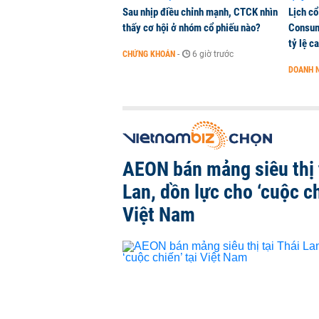
Sau nhịp điều chỉnh mạnh, CTCK nhìn
Lịch cổ
thấy cơ hội ở nhóm cổ phiếu nào?
Consum
tỷ lệ c
CHỨNG KHOÁN
-
6 giờ trước
DOANH 
AEON bán mảng siêu thị 
Lan, dồn lực cho ‘cuộc ch
Việt Nam