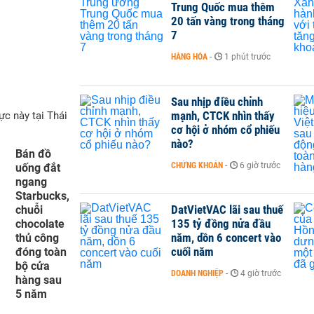
Trung Quốc mua thêm
20 tấn vàng trong tháng
7
HÀNG HÓA
-
1 phút trước
Sau nhịp điều chỉnh
mạnh, CTCK nhìn thấy
ực này tại Thái
cơ hội ở nhóm cổ phiếu
nào?
Bán đồ
CHỨNG KHOÁN
-
6 giờ trước
uống đắt
ngang
Starbucks,
DatVietVAC lãi sau thuế
chuỗi
135 tỷ đồng nửa đầu
chocolate
năm, dồn 6 concert vào
thủ công
cuối năm
đóng toàn
bộ cửa
DOANH NGHIỆP
-
4 giờ trước
hàng sau
5 năm