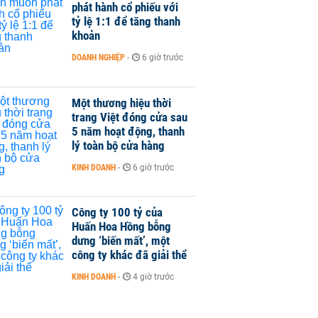
phát hành cổ phiếu với
tỷ lệ 1:1 để tăng thanh
khoản
DOANH NGHIỆP
-
6 giờ trước
Một thương hiệu thời
trang Việt đóng cửa sau
5 năm hoạt động, thanh
lý toàn bộ cửa hàng
KINH DOANH
-
6 giờ trước
Công ty 100 tỷ của
Huấn Hoa Hồng bỗng
dưng ‘biến mất’, một
công ty khác đã giải thể
KINH DOANH
-
4 giờ trước