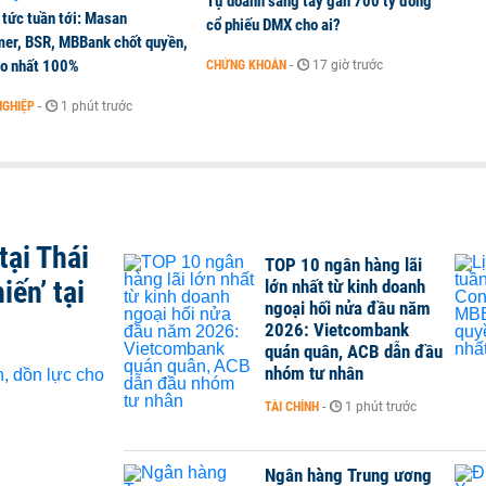
Tự doanh sang tay gần 700 tỷ đồng
 tức tuần tới: Masan
cổ phiếu DMX cho ai?
er, BSR, MBBank chốt quyền,
ao nhất 100%
CHỨNG KHOÁN
-
17 giờ trước
NGHIỆP
-
1 phút trước
tại Thái
TOP 10 ngân hàng lãi
iến’ tại
lớn nhất từ kinh doanh
ngoại hối nửa đầu năm
2026: Vietcombank
quán quân, ACB dẫn đầu
nhóm tư nhân
TÀI CHÍNH
-
1 phút trước
Ngân hàng Trung ương