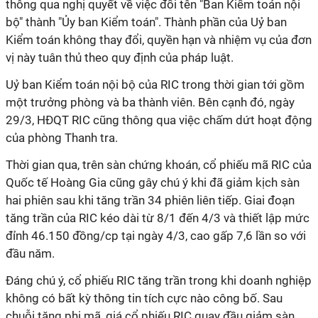
thông qua nghị quyết về việc đổi tên "Ban Kiểm toán nội
bộ" thành "Ủy ban Kiểm toán". Thành phần của Uỷ ban
Kiểm toán không thay đổi, quyền hạn và nhiệm vụ của đơn
vị này tuân thủ theo quy định của pháp luật.
Uỷ ban Kiểm toán nội bộ của RIC trong thời gian tới gồm
một trưởng phòng và ba thành viên. Bên cạnh đó, ngày
29/3, HĐQT RIC cũng thông qua việc chấm dứt hoạt động
của phòng Thanh tra.
Thời gian qua, trên sàn chứng khoán, cổ phiếu mã RIC của
Quốc tế Hoàng Gia cũng gây chú ý khi đã giảm kịch sàn
hai phiên sau khi tăng trần 34 phiên liên tiếp. Giai đoạn
tăng trần của RIC kéo dài từ 8/1 đến 4/3 và thiết lập mức
đỉnh 46.150 đồng/cp tại ngày 4/3, cao gấp 7,6 lần so với
đầu năm.
Đáng chú ý, cổ phiếu RIC tăng trần trong khi doanh nghiệp
không có bất kỳ thông tin tích cực nào công bố. Sau
chuỗi tăng phi mã, giá cổ phiếu RIC quay đầu giảm sàn