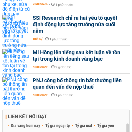
KINH DOANH
-
1 phút trước
SSI Research chỉ ra hai yếu tố quyết
định động lực tăng trưởng nửa cuối
năm
THỜI SỰ
-
1 phút trước
Mi Hồng lên tiếng sau kết luận về tồn
tại trong kinh doanh vàng bạc
KINH DOANH
-
2 giờ trước
PNJ công bố thông tin bất thường liên
quan đến vấn đề nộp thuế
KINH DOANH
-
1 phút trước
LIÊN KẾT NỔI BẬT
Giá vàng hôm nay
Tỷ giá ngoại tệ
Tỷ giá usd
Tỷ giá yen