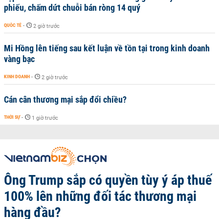
phiếu, chấm dứt chuỗi bán ròng 14 quý
QUỐC TẾ
-
2 giờ trước
Mi Hồng lên tiếng sau kết luận về tồn tại trong kinh doanh
vàng bạc
KINH DOANH
-
2 giờ trước
Cán cân thương mại sắp đổi chiều?
THỜI SỰ
-
1 giờ trước
Ông Trump sắp có quyền tùy ý áp thuế
100% lên những đối tác thương mại
hàng đầu?