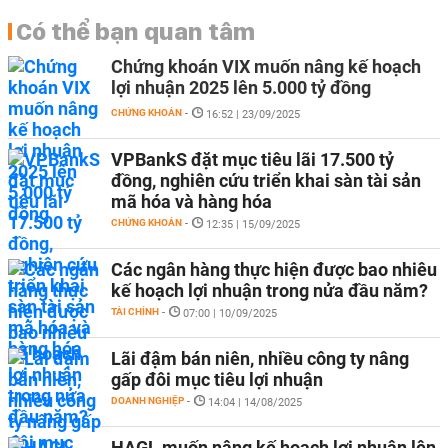
Có thể bạn quan tâm
Chứng khoán VIX muốn nâng kế hoạch
lợi nhuận 2025 lên 5.000 tỷ đồng
CHỨNG KHOÁN
-
16:52 | 23/09/2025
VPBankS đặt mục tiêu lãi 17.500 tỷ
đồng, nghiên cứu triển khai sàn tài sản
mã hóa và hàng hóa
CHỨNG KHOÁN
-
12:35 | 15/09/2025
Các ngân hàng thực hiện được bao nhiêu
kế hoạch lợi nhuận trong nửa đầu năm?
TÀI CHÍNH
-
07:00 | 10/09/2025
Lãi đậm bán niên, nhiều công ty nâng
gấp đôi mục tiêu lợi nhuận
DOANH NGHIỆP
-
14:04 | 14/08/2025
HAGL muốn nâng kế hoạch lợi nhuận lên