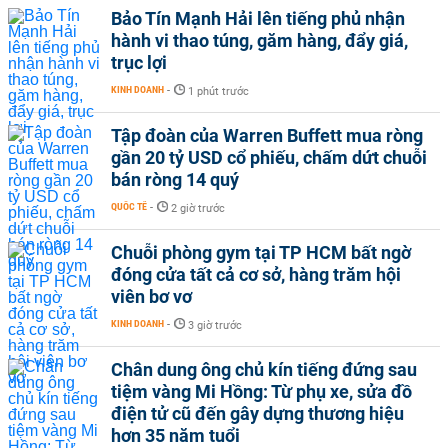
Bảo Tín Mạnh Hải lên tiếng phủ nhận
hành vi thao túng, găm hàng, đẩy giá,
trục lợi
KINH DOANH
-
1 phút trước
Tập đoàn của Warren Buffett mua ròng
gần 20 tỷ USD cổ phiếu, chấm dứt chuỗi
bán ròng 14 quý
QUỐC TẾ
-
2 giờ trước
Chuỗi phòng gym tại TP HCM bất ngờ
đóng cửa tất cả cơ sở, hàng trăm hội
viên bơ vơ
KINH DOANH
-
3 giờ trước
Chân dung ông chủ kín tiếng đứng sau
tiệm vàng Mi Hồng: Từ phụ xe, sửa đồ
điện tử cũ đến gây dựng thương hiệu
hơn 35 năm tuổi