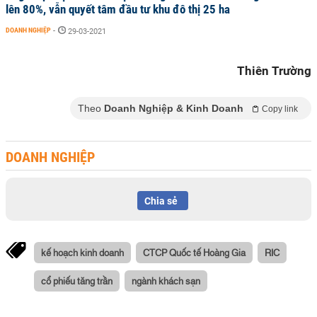
lên 80%, vẫn quyết tâm đầu tư khu đô thị 25 ha
DOANH NGHIỆP
-
29-03-2021
Thiên Trường
Theo
Doanh Nghiệp & Kinh Doanh
Copy link
DOANH NGHIỆP
Chia sẻ
kế hoạch kinh doanh
CTCP Quốc tế Hoàng Gia
RIC
cổ phiếu tăng trần
ngành khách sạn