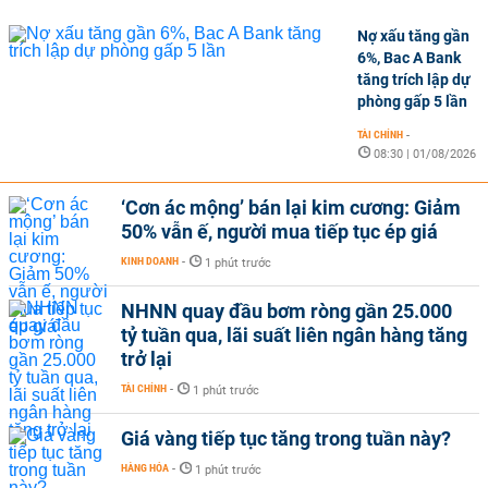
Nợ xấu tăng gần
6%, Bac A Bank
tăng trích lập dự
phòng gấp 5 lần
TÀI CHÍNH
-
08:30 | 01/08/2026
‘Cơn ác mộng’ bán lại kim cương: Giảm
50% vẫn ế, người mua tiếp tục ép giá
KINH DOANH
-
1 phút trước
NHNN quay đầu bơm ròng gần 25.000
tỷ tuần qua, lãi suất liên ngân hàng tăng
trở lại
TÀI CHÍNH
-
1 phút trước
Giá vàng tiếp tục tăng trong tuần này?
HÀNG HÓA
-
1 phút trước