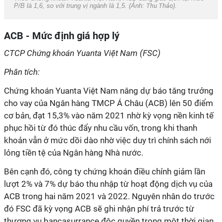
P/B là 1,6, so với trung vị ngành là 1,5. (Ảnh:
Thu Thảo
).
ACB - Mức định giá hợp lý
CTCP Chứng khoán Yuanta Việt Nam (FSC)
Phân tích:
Chứng khoán Yuanta Việt Nam nâng dự báo tăng trưởng
cho vay của Ngân hàng TMCP Á Châu (ACB) lên 50 điểm
cơ bản, đạt 15,3% vào năm 2021 nhờ kỳ vọng nền kinh tế
phục hồi từ đó thúc đẩy nhu cầu vốn, trong khi thanh
khoản vẫn ở mức dồi dào nhờ việc duy trì chính sách nới
lỏng tiền tệ của Ngân hàng Nhà nước.
Bên cạnh đó, công ty chứng khoán điều chỉnh giảm lần
lượt 2% và 7% dự báo thu nhập từ hoạt động dịch vụ của
ACB trong hai năm 2021 và 2022. Nguyên nhân do trước
đó FSC đã kỳ vọng ACB sẽ ghi nhận phí trả trước từ
thương vụ bancasurrance độc quyền trong một thời gian