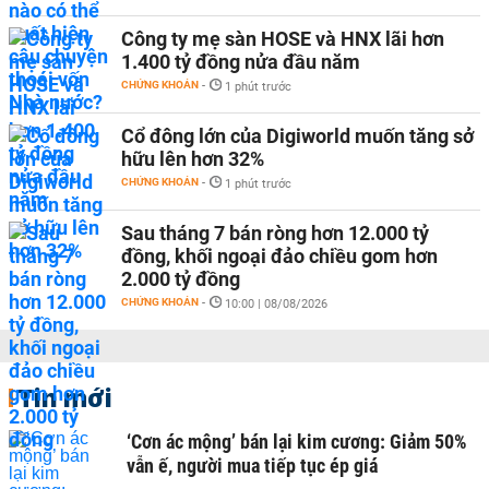
Công ty mẹ sàn HOSE và HNX lãi hơn
1.400 tỷ đồng nửa đầu năm
CHỨNG KHOÁN
-
1 phút trước
Cổ đông lớn của Digiworld muốn tăng sở
hữu lên hơn 32%
CHỨNG KHOÁN
-
1 phút trước
Sau tháng 7 bán ròng hơn 12.000 tỷ
đồng, khối ngoại đảo chiều gom hơn
2.000 tỷ đồng
CHỨNG KHOÁN
-
10:00 | 08/08/2026
Tin mới
‘Cơn ác mộng’ bán lại kim cương: Giảm 50%
vẫn ế, người mua tiếp tục ép giá