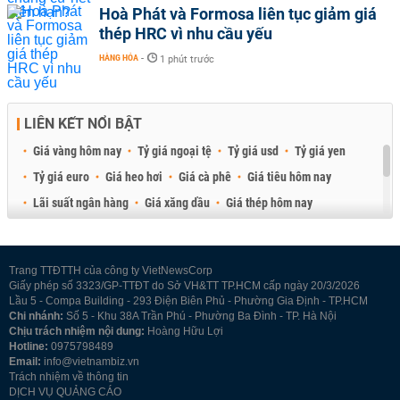
Hoà Phát và Formosa liên tục giảm giá
thép HRC vì nhu cầu yếu
HÀNG HÓA
-
1 phút trước
LIÊN KẾT NỔI BẬT
Giá vàng hôm nay
Tỷ giá ngoại tệ
Tỷ giá usd
Tỷ giá yen
Tỷ giá euro
Giá heo hơi
Giá cà phê
Giá tiêu hôm nay
Lãi suất ngân hàng
Giá xăng dầu
Giá thép hôm nay
Giá sầu riêng
Giá thịt heo
Giá gạo
Giá cao su
Best Retail Brokers
Diễn đàn đầu tư Việt Nam 2026
Trang TTĐTTH của công ty VietNewsCorp
Giấy phép số 3323/GP-TTĐT do Sở VH&TT TP.HCM cấp ngày 20/3/2026
Lầu 5 - Compa Building - 293 Điện Biên Phủ - Phường Gia Định - TP.HCM
Chi nhánh:
Số 5 - Khu 38A Trần Phú - Phường Ba Đình - TP. Hà Nội
Chịu trách nhiệm nội dung:
Hoàng Hữu Lợi
Hotline:
0975798489
Email:
info@vietnambiz.vn
Trách nhiệm về thông tin
DỊCH VỤ QUẢNG CÁO