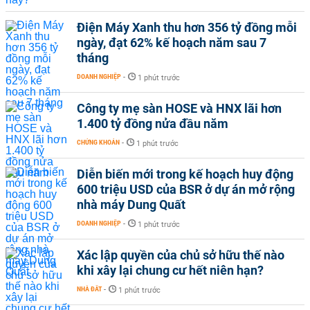
Điện Máy Xanh thu hơn 356 tỷ đồng mỗi
ngày, đạt 62% kế hoạch năm sau 7
tháng
DOANH NGHIỆP
-
1 phút trước
Công ty mẹ sàn HOSE và HNX lãi hơn
1.400 tỷ đồng nửa đầu năm
CHỨNG KHOÁN
-
1 phút trước
Diễn biến mới trong kế hoạch huy động
600 triệu USD của BSR ở dự án mở rộng
nhà máy Dung Quất
DOANH NGHIỆP
-
1 phút trước
Xác lập quyền của chủ sở hữu thế nào
khi xây lại chung cư hết niên hạn?
NHÀ ĐẤT
-
1 phút trước