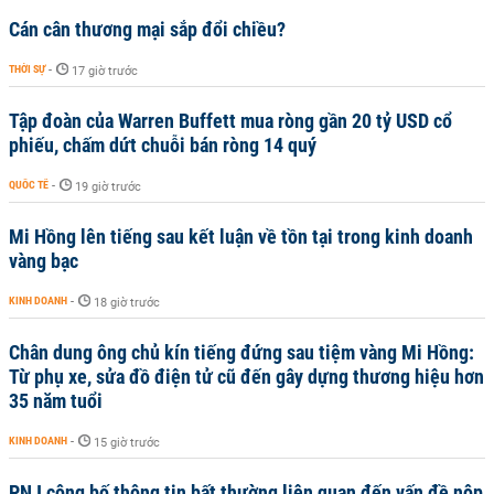
Cán cân thương mại sắp đổi chiều?
THỜI SỰ
-
17 giờ trước
Tập đoàn của Warren Buffett mua ròng gần 20 tỷ USD cổ
phiếu, chấm dứt chuỗi bán ròng 14 quý
QUỐC TẾ
-
19 giờ trước
Mi Hồng lên tiếng sau kết luận về tồn tại trong kinh doanh
vàng bạc
KINH DOANH
-
18 giờ trước
Chân dung ông chủ kín tiếng đứng sau tiệm vàng Mi Hồng:
Từ phụ xe, sửa đồ điện tử cũ đến gây dựng thương hiệu hơn
35 năm tuổi
KINH DOANH
-
15 giờ trước
PNJ công bố thông tin bất thường liên quan đến vấn đề nộp