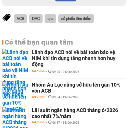
ACB
DRC
qns
cổ phiếu tâm điểm
Có thể bạn quan tâm
Lãnh đạo ACB nói về bài toán bảo vệ
NIM khi tín dụng tăng nhanh hơn huy
động
TÀI CHÍNH
-
09:00 | 24/06/2026
Nhóm Âu Lạc nâng sở hữu lên gần 10%
vốn ACB
TÀI CHÍNH
-
09:04 | 19/06/2026
Lãi suất ngân hàng ACB tháng 6/2026
cao nhất 7%/năm
TÀI CHÍNH
-
06:17 | 15/06/2026