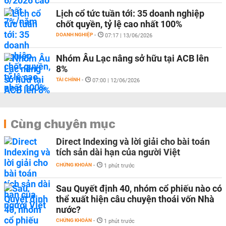
Lịch cổ tức tuần tới: 35 doanh nghiệp
chốt quyền, tỷ lệ cao nhất 100%
DOANH NGHIỆP
-
07:17 | 13/06/2026
Nhóm Âu Lạc nâng sở hữu tại ACB lên
8%
TÀI CHÍNH
-
07:00 | 12/06/2026
Cùng chuyên mục
Direct Indexing và lời giải cho bài toán
tích sản dài hạn của người Việt
CHỨNG KHOÁN
-
1 phút trước
Sau Quyết định 40, nhóm cổ phiếu nào có
thể xuất hiện câu chuyện thoái vốn Nhà
nước?
CHỨNG KHOÁN
-
1 phút trước