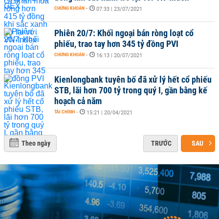
CHỨNG KHOÁN
-
07:33 | 23/07/2021
Phiên 20/7: Khối ngoại bán ròng loạt cổ
phiếu, trao tay hơn 345 tỷ đồng PVI
CHỨNG KHOÁN
-
16:13 | 20/07/2021
Kienlongbank tuyên bố đã xử lý hết cổ phiếu
STB, lãi hơn 700 tỷ trong quý I, gần bằng kế
hoạch cả năm
TÀI CHÍNH
-
15:21 | 20/04/2021
Theo ngày
TRƯỚC
SAU