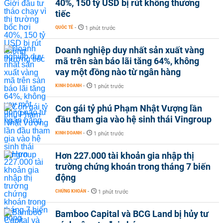
40%, 150 tỷ USD bị rút không thương
tiếc
QUỐC TẾ
-
1 phút trước
Doanh nghiệp duy nhất sản xuất vàng
mã trên sàn báo lãi tăng 64%, không
vay một đồng nào từ ngân hàng
KINH DOANH
-
1 phút trước
Con gái tỷ phú Phạm Nhật Vượng lần
đầu tham gia vào hệ sinh thái Vingroup
KINH DOANH
-
1 phút trước
Hơn 227.000 tài khoản gia nhập thị
trường chứng khoán trong tháng 7 biến
động
CHỨNG KHOÁN
-
1 phút trước
Bamboo Capital và BCG Land bị hủy tư