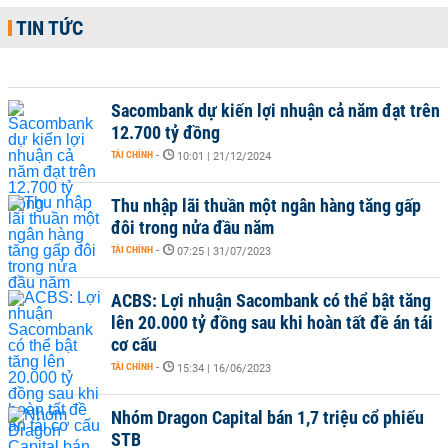
TIN TỨC
Sacombank dự kiến lợi nhuận cả năm đạt trên
12.700 tỷ đồng
TÀI CHÍNH
-
10:01 | 21/12/2024
Thu nhập lãi thuần một ngân hàng tăng gấp
đôi trong nửa đầu năm
TÀI CHÍNH
-
07:25 | 31/07/2023
ACBS: Lợi nhuận Sacombank có thể bật tăng
lên 20.000 tỷ đồng sau khi hoàn tất đề án tái
cơ cấu
TÀI CHÍNH
-
15:34 | 16/06/2023
Nhóm Dragon Capital bán 1,7 triệu cổ phiếu
STB