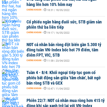
hàng lên hơn 10% hôm nay
CHỨNG KHOÁN
-
18:31 | 18/05/2022
Cổ phiếu ngân hàng đuối sức, STB giảm sàn
phiên thứ ba liên tiếp
CHỨNG KHOÁN
-
19:17 | 16/05/2022
NĐT cá nhân bán ròng đột biến gần 5.300 tỷ
đồng tuần VN-Index bốc hơi 79 điểm, tâm
điểm FPT, VIC, STB
CHỨNG KHOÁN
-
11:58 | 23/04/2022
Tuần 4 - 8/4: Khối ngoại tiếp tục gom cổ
phiếu bất động sản giữa 'tâm chấn', bất ngờ
bán ròng STB và GEX
CHỨNG KHOÁN
-
10:47 | 11/04/2022
Phiên 22/7: NĐT cá nhân mua ròng hơn 415 tỷ
đồng khi sắc xanh trở lại với VN-Index