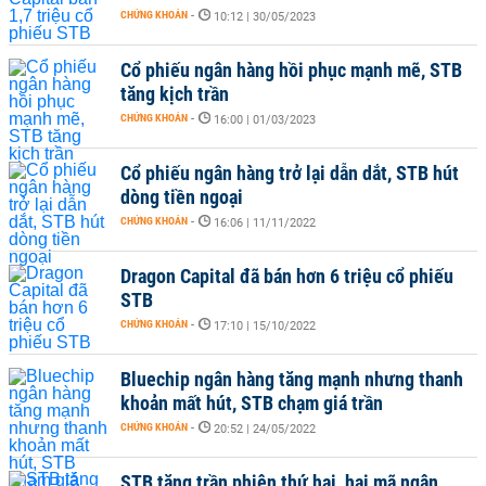
CHỨNG KHOÁN
-
10:12 | 30/05/2023
Cổ phiếu ngân hàng hồi phục mạnh mẽ, STB
tăng kịch trần
CHỨNG KHOÁN
-
16:00 | 01/03/2023
Cổ phiếu ngân hàng trở lại dẫn dắt, STB hút
dòng tiền ngoại
CHỨNG KHOÁN
-
16:06 | 11/11/2022
Dragon Capital đã bán hơn 6 triệu cổ phiếu
STB
CHỨNG KHOÁN
-
17:10 | 15/10/2022
Bluechip ngân hàng tăng mạnh nhưng thanh
khoản mất hút, STB chạm giá trần
CHỨNG KHOÁN
-
20:52 | 24/05/2022
STB tăng trần phiên thứ hai, hai mã ngân