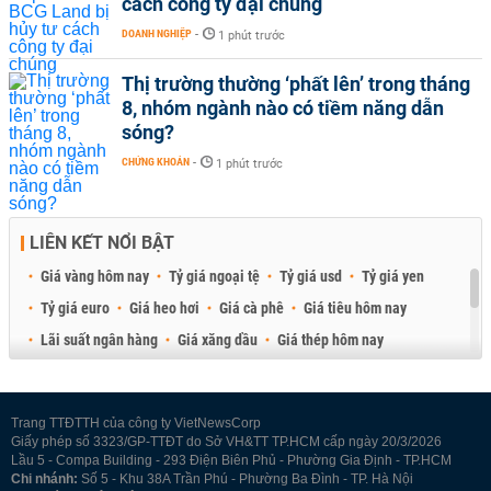
cách công ty đại chúng
DOANH NGHIỆP
-
1 phút trước
Thị trường thường ‘phất lên’ trong tháng
8, nhóm ngành nào có tiềm năng dẫn
sóng?
CHỨNG KHOÁN
-
1 phút trước
LIÊN KẾT NỔI BẬT
Giá vàng hôm nay
Tỷ giá ngoại tệ
Tỷ giá usd
Tỷ giá yen
Tỷ giá euro
Giá heo hơi
Giá cà phê
Giá tiêu hôm nay
Lãi suất ngân hàng
Giá xăng dầu
Giá thép hôm nay
Giá sầu riêng
Giá thịt heo
Giá gạo
Giá cao su
Best Retail Brokers
Diễn đàn đầu tư Việt Nam 2026
Trang TTĐTTH của công ty VietNewsCorp
Giấy phép số 3323/GP-TTĐT do Sở VH&TT TP.HCM cấp ngày 20/3/2026
Lầu 5 - Compa Building - 293 Điện Biên Phủ - Phường Gia Định - TP.HCM
Chi nhánh:
Số 5 - Khu 38A Trần Phú - Phường Ba Đình - TP. Hà Nội