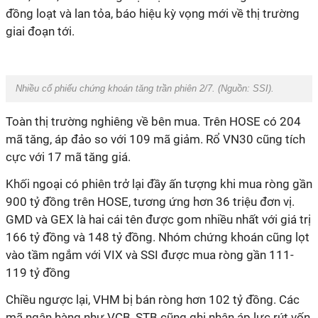
đồng loạt và lan tỏa, báo hiệu kỳ vọng mới về thị trường
giai
đoạn tới.
Nhiều cổ phiếu chứng khoán tăng trần phiên 2/7. (Nguồn:
SSI
).
Toàn thị trường nghiêng về bên mua. Trên HOSE có 20
4
mã tăng, áp đảo so với 1
0
9 mã giảm. Rổ VN30 cũng tích
cực với 1
7
mã tăng giá.
Khối ngoại có phiên trở lại đầy ấn tượng khi mua ròng gần
9
00 tỷ đồng trên HOSE, tương ứng hơn 3
6
triệu đơn vị.
GMD
và GEX
là hai cái tên được gom nhiều nhất với giá trị
166
tỷ đồng
và 148 tỷ đồng
. Nhóm chứng khoán cũng lọt
vào tầm ngắm với VIX và SSI được mua ròng gần
111-
119 tỷ đồng
Chiều ngược lại, VHM bị bán ròng hơn 10
2
tỷ đồng. Các
mã ngân hàng như VCB, STB cũng ghi nhận áp lực rút vốn