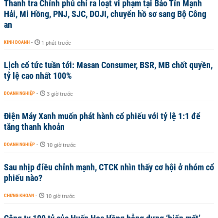
Thanh tra Chính phủ chỉ ra loạt vi phạm tại Bảo Tín Mạnh
Hải, Mi Hồng, PNJ, SJC, DOJI, chuyển hồ sơ sang Bộ Công
an
KINH DOANH
-
1 phút trước
Lịch cổ tức tuần tới: Masan Consumer, BSR, MB chốt quyền,
tỷ lệ cao nhất 100%
DOANH NGHIỆP
-
3 giờ trước
Điện Máy Xanh muốn phát hành cổ phiếu với tỷ lệ 1:1 để
tăng thanh khoản
DOANH NGHIỆP
-
10 giờ trước
Sau nhịp điều chỉnh mạnh, CTCK nhìn thấy cơ hội ở nhóm cổ
phiếu nào?
CHỨNG KHOÁN
-
10 giờ trước