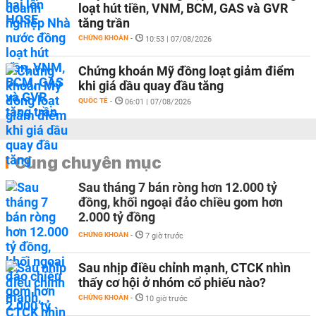
loạt hút tiền, VNM, BCM, GAS và GVR
tăng trần
CHỨNG KHOÁN
-
10:53 | 07/08/2026
Chứng khoán Mỹ đồng loạt giảm điểm
khi giá dầu quay đầu tăng
QUỐC TẾ
-
06:01 | 07/08/2026
Cùng chuyên mục
Sau tháng 7 bán ròng hơn 12.000 tỷ
đồng, khối ngoại đảo chiều gom hơn
2.000 tỷ đồng
CHỨNG KHOÁN
-
7 giờ trước
Sau nhịp điều chỉnh mạnh, CTCK nhìn
thấy cơ hội ở nhóm cổ phiếu nào?
CHỨNG KHOÁN
-
10 giờ trước