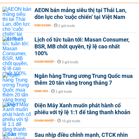
AEON bán mảng siêu thị tại Thái Lan,
dồn lực cho ‘cuộc chiến’ tại Việt Nam
KINH DOANH
-
2 giờ trước
Lịch cổ tức tuần tới: Masan Consumer,
BSR, MB chốt quyền, tỷ lệ cao nhất
100%
DOANH NGHIỆP
-
3 giờ trước
Ngân hàng Trung ương Trung Quốc mua
thêm 20 tấn vàng trong tháng 7
HÀNG HÓA
-
2 giờ trước
Điện Máy Xanh muốn phát hành cổ
phiếu với tỷ lệ 1:1 để tăng thanh khoản
DOANH NGHIỆP
-
10 giờ trước
Sau nhịp điều chỉnh mạnh, CTCK nhìn