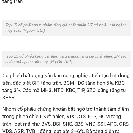
tăng trần.
Top 15 cổ phiếu thực phẩm tăng giá nhất phiên 2/7 có nhiều mã ngành
thuỷ sản. (Nguồn:
SSI
).
Top 15 cổ phiếu hàng cá nhân và gia dụng tăng giá nhất phiên 2/7 với
nhiều mã ngành dệt may. (Nguồn:
SSI
).
Cổ phiếu bất động sản khu công nghiệp tiếp tục hút dòng
tiền, đặc biệt SIP tăng trần,
BCM,
IDC tăng
hơn
5%, KBC
tăng 3%. Các mã MH
3, NTC, KBC,
TIP, SZC, cũng tăng từ
3
–5%
.
N
hóm cổ phiếu chứng khoán bất ngờ trở thành tâm điểm
trong phiên chiều
. Kết
phiên,
VIX, CTS
,
FTS
, HCM
tăng
trần
,
loạt mã như BVS, BSI, SHS, SBS, VND, SSI, APG
, ORS,
VDS, AGR, TVB
… đồng loạt bật 3–6%. Đà tăng diễn ra