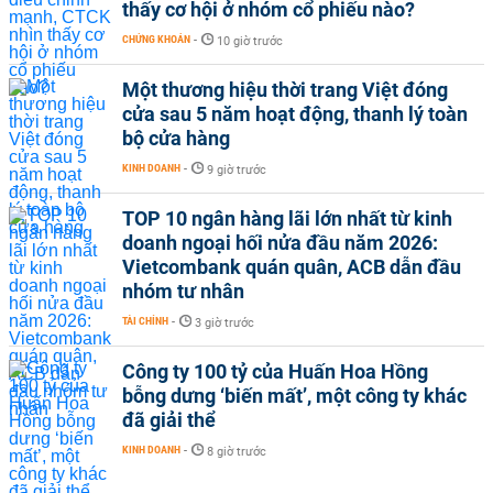
thấy cơ hội ở nhóm cổ phiếu nào?
CHỨNG KHOÁN
-
10 giờ trước
Một thương hiệu thời trang Việt đóng
cửa sau 5 năm hoạt động, thanh lý toàn
bộ cửa hàng
KINH DOANH
-
9 giờ trước
TOP 10 ngân hàng lãi lớn nhất từ kinh
doanh ngoại hối nửa đầu năm 2026:
Vietcombank quán quân, ACB dẫn đầu
nhóm tư nhân
TÀI CHÍNH
-
3 giờ trước
Công ty 100 tỷ của Huấn Hoa Hồng
bỗng dưng ‘biến mất’, một công ty khác
đã giải thể
KINH DOANH
-
8 giờ trước