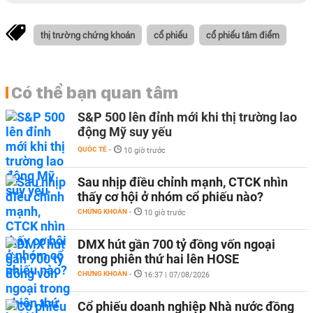
thị trường chứng khoán
cổ phiếu
cổ phiếu tâm điểm
Có thể bạn quan tâm
S&P 500 lên đỉnh mới khi thị trường lao
động Mỹ suy yếu
QUỐC TẾ
-
10 giờ trước
Sau nhịp điều chỉnh mạnh, CTCK nhìn
thấy cơ hội ở nhóm cổ phiếu nào?
CHỨNG KHOÁN
-
10 giờ trước
DMX hút gần 700 tỷ đồng vốn ngoại
trong phiên thứ hai lên HOSE
CHỨNG KHOÁN
-
16:37 | 07/08/2026
Cổ phiếu doanh nghiệp Nhà nước đồng