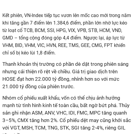
Kết
phiên,
VN-Index
tiếp tục vươn lên mốc cao mới trong năm
khi
tăng gần
7
điểm lên 1.38
4,6
điểm, phần lớn nhờ lực kéo
từ loạt cổ TCB
, BCM, SSI, HPG, VIX, VPB, STB, HCM, VND,
GMD
– tổng cộng đóng góp 4,
4
điểm. Ngược lại, áp lực từ
VHM, BID
, VHM, VIC, HVN, REE, TMS, GEE, CMG, FPT
khiến
chỉ số bị kéo lùi
1,8
điểm.
Thanh khoản thị trường có phần dè dặt trong phiên sáng
nhưng cải thiện rõ rệt về chiều.
G
iá trị giao
dịch
trên
HOSE đạt hơn
22
.000 tỷ đồng, nhỉnh
hơn so với mức
21.000 tỷ đồng của phiên trước.
Nhóm cổ phiếu xuất khẩu, vốn có
thể
chịu ảnh hưởng
mạnh từ tình hình kinh tế toàn cầu, bất ngờ bứt phá. Thủy
sản ghi nhận ASM
,
ANV, VHC, IDI, FMC
, MPC
tăng quanh
3–5%, CMX tăng hơn 2%. Cổ phiếu dệt may cũng khởi sắc
với VGT, MSH, TCM, TNG, STK
, SGI
tăng
2-4%
, riêng GIL