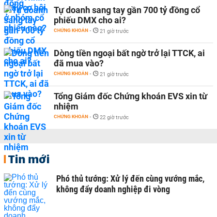
Tự doanh sang tay gần 700 tỷ đồng cổ
phiếu DMX cho ai?
CHỨNG KHOÁN
-
21 giờ trước
Dòng tiền ngoại bất ngờ trở lại TTCK, ai
đã mua vào?
CHỨNG KHOÁN
-
21 giờ trước
Tổng Giám đốc Chứng khoán EVS xin từ
nhiệm
CHỨNG KHOÁN
-
22 giờ trước
Tin mới
Phó thủ tướng: Xử lý đến cùng vướng mắc,
không đẩy doanh nghiệp đi vòng