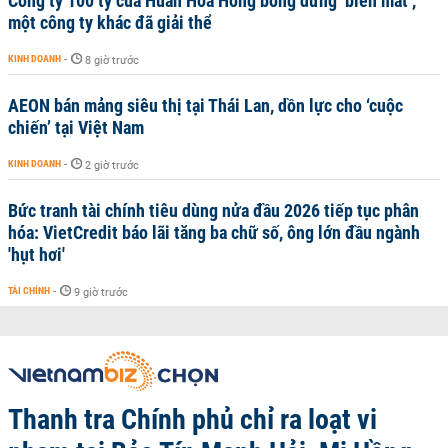
Công ty 100 tỷ của Huấn Hoa Hồng bỗng dưng ‘biến mất’,
một công ty khác đã giải thể
KINH DOANH
-
8 giờ trước
AEON bán mảng siêu thị tại Thái Lan, dồn lực cho ‘cuộc
chiến’ tại Việt Nam
KINH DOANH
-
2 giờ trước
Bức tranh tài chính tiêu dùng nửa đầu 2026 tiếp tục phân
hóa: VietCredit báo lãi tăng ba chữ số, ông lớn đầu ngành
'hụt hơi'
TÀI CHÍNH
-
9 giờ trước
Thanh tra Chính phủ chỉ ra loạt vi