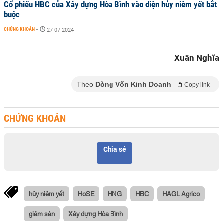
Cổ phiếu HBC của Xây dựng Hòa Bình vào diện hủy niêm yết bắt
buộc
CHỨNG KHOÁN
-
27-07-2024
Xuân Nghĩa
Theo
Dòng Vốn Kinh Doanh
Copy link
CHỨNG KHOÁN
Chia sẻ
hủy niêm yết
HoSE
HNG
HBC
HAGL Agrico
giảm sàn
Xây dựng Hòa Bình