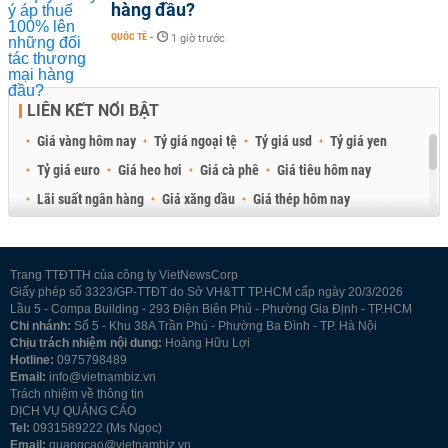
hàng đầu?
QUỐC TẾ
-
1 giờ trước
LIÊN KẾT NỔI BẬT
Giá vàng hôm nay
Tỷ giá ngoại tệ
Tỷ giá usd
Tỷ giá yen
Tỷ giá euro
Giá heo hơi
Giá cà phê
Giá tiêu hôm nay
Lãi suất ngân hàng
Giá xăng dầu
Giá thép hôm nay
Giá sầu riêng
Giá thịt heo
Giá gạo
Giá cao su
Best Retail Brokers
Diễn đàn đầu tư Việt Nam 2026
Trang TTĐTTH của công ty VietNewsCorp
Giấy phép số 3323/GP-TTĐT do Sở VH&TT TP.HCM cấp ngày 20/3/2026
Lầu 5 - Compa Building - 293 Điện Biên Phủ - Phường Gia Định - TP.HCM
Chi nhánh:
Số 5 - Khu 38A Trần Phú - Phường Ba Đình - TP. Hà Nội
Chịu trách nhiệm nội dung:
Hoàng Hữu Lợi
Hotline:
0975798489
Email:
info@vietnambiz.vn
Trách nhiệm về thông tin
DỊCH VỤ QUẢNG CÁO
Tel:
0931589222 (Ms Ngọc)
Email:
quangcao@vietnambiz.vn