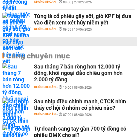
CHỨNG KHOÁN
-
09:00 | 27/02/2026
Từng là cổ phiếu gây sốt, giờ KPF bị đưa
vào diện xem xét hủy niêm yết
CHỨNG KHOÁN
-
09:38 | 15/06/2025
Cùng chuyên mục
Sau tháng 7 bán ròng hơn 12.000 tỷ
đồng, khối ngoại đảo chiều gom hơn
2.000 tỷ đồng
CHỨNG KHOÁN
-
10:00 | 08/08/2026
Sau nhịp điều chỉnh mạnh, CTCK nhìn
thấy cơ hội ở nhóm cổ phiếu nào?
CHỨNG KHOÁN
-
07:00 | 08/08/2026
Tự doanh sang tay gần 700 tỷ đồng cổ
phiếu DMX cho ai?