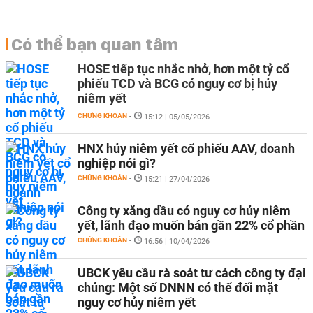
Có thể bạn quan tâm
HOSE tiếp tục nhắc nhở, hơn một tỷ cổ
phiếu TCD và BCG có nguy cơ bị hủy
niêm yết
CHỨNG KHOÁN
-
15:12 | 05/05/2026
HNX hủy niêm yết cổ phiếu AAV, doanh
nghiệp nói gì?
CHỨNG KHOÁN
-
15:21 | 27/04/2026
Công ty xăng dầu có nguy cơ hủy niêm
yết, lãnh đạo muốn bán gần 22% cổ phần
CHỨNG KHOÁN
-
16:56 | 10/04/2026
UBCK yêu cầu rà soát tư cách công ty đại
chúng: Một số DNNN có thể đối mặt
nguy cơ hủy niêm yết