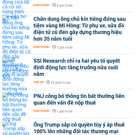
KINH DOANH
-
8 giờ trước
Chân dung ông chủ kín tiếng đứng sau
tiệm vàng Mi Hồng: Từ phụ xe, sửa đồ
điện tử cũ đến gây dựng thương hiệu
hơn 35 năm tuổi
KINH DOANH
-
3 giờ trước
SSI Research chỉ ra hai yếu tố quyết
định động lực tăng trưởng nửa cuối
năm
THỜI SỰ
-
23 phút trước
PNJ công bố thông tin bất thường liên
quan đến vấn đề nộp thuế
KINH DOANH
-
1 giờ trước
Ông Trump sắp có quyền tùy ý áp thuế
100% lên những đối tác thương mại