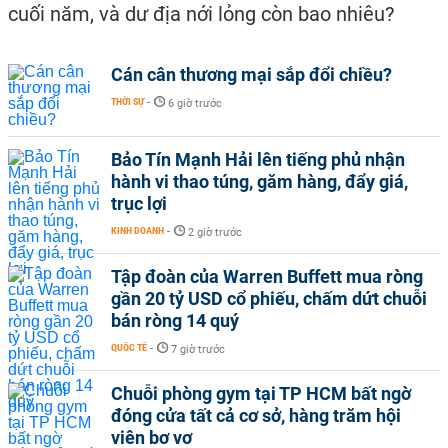
cuối năm, và dư địa nới lỏng còn bao nhiêu?
Cán cân thương mại sắp đổi chiều?
THỜI SỰ
-
6 giờ trước
Bảo Tín Mạnh Hải lên tiếng phủ nhận
hành vi thao túng, găm hàng, đẩy giá,
trục lợi
KINH DOANH
-
2 giờ trước
Tập đoàn của Warren Buffett mua ròng
gần 20 tỷ USD cổ phiếu, chấm dứt chuỗi
bán ròng 14 quý
QUỐC TẾ
-
7 giờ trước
Chuỗi phòng gym tại TP HCM bất ngờ
đóng cửa tất cả cơ sở, hàng trăm hội
viên bơ vơ