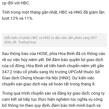
cp đối với HBC.
Tính trong một tháng gần nhất, HBC và HNG đã giảm lần
lượt 12% và 11%.
Diễn biến cổ phiếu HBC và HNG từ đầu năm đến phiên sáng 29/7.
(Biểu đồ: TradingView).
Sau thông báo của HOSE, phía Hòa Bình đã có thông cáo
về sự việc hủy niêm yết. Để đảm bảo quyền lợi giao dịch
của cổ đông, Hòa Bình sẽ tiến hành chuyển niêm yết gần
347,2 triệu cổ phiếu sang thị trường UPCoM thuộc Sở
Giao dịch Chứng khoán Hà Nội (HNX). Dự kiến việc
chuyển sàn giao dịch này sẽ hoàn tất trong tháng 8.
Trong quá trình chuyển sàn và đăng ký giao dịch, công ty
cam kết sẽ tiếp tục thực hiện nghiêm túc nghĩa vụ công
bố thông tin theo quy định, đảm bảo tính minh bạch và