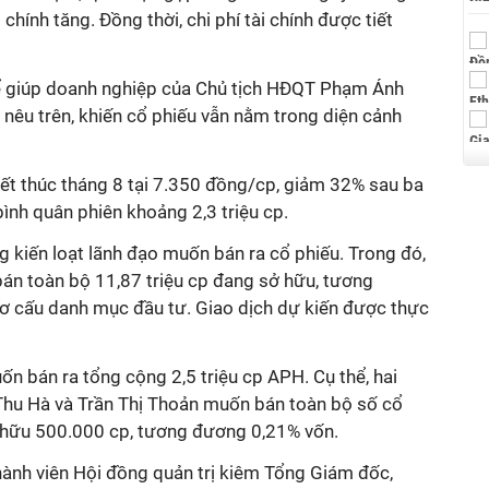
i chính tăng. Đồng thời, chi phí tài chính được tiết
hể giúp doanh nghiệp của Chủ tịch HĐQT Phạm Ánh
 nêu trên, khiến cổ phiếu vẫn nằm trong diện cảnh
kết thúc tháng 8 tại 7.350 đồng/cp, giảm 32% sau ba
bình quân phiên khoảng 2,3 triệu cp.
 kiến loạt lãnh đạo muốn bán ra cổ phiếu. Trong đó,
án toàn bộ 11,87 triệu cp đang sở hữu, tương
ơ cấu danh mục đầu tư. Giao dịch dự kiến được thực
n bán ra tổng cộng 2,5 triệu cp APH. Cụ thể, hai
Thu Hà và Trần Thị Thoản muốn bán toàn bộ số cổ
 hữu 500.000 cp, tương đương 0,21% vốn.
nh viên Hội đồng quản trị kiêm Tổng Giám đốc,