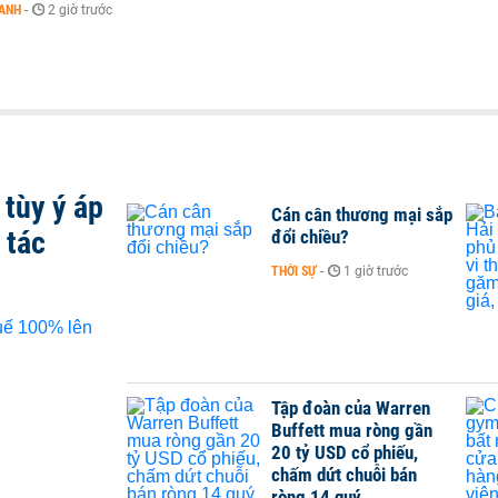
OANH
-
2 giờ trước
tùy ý áp
Cán cân thương mại sắp
 tác
đổi chiều?
THỜI SỰ
-
1 giờ trước
Tập đoàn của Warren
Buffett mua ròng gần
20 tỷ USD cổ phiếu,
chấm dứt chuỗi bán
ròng 14 quý