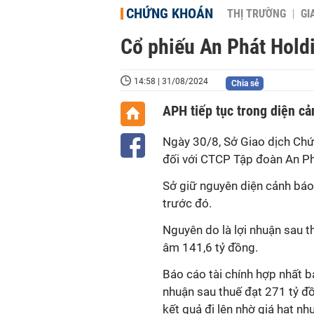
CHỨNG KHOÁN
THỊ TRƯỜNG
GI
Cổ phiếu An Phát Holdi
14:58 | 31/08/2024
Chia sẻ
APH tiếp tục trong diện cả
Ngày 30/8, Sở Giao dịch Ch
đối với CTCP Tập đoàn An P
Sở giữ nguyên diện cảnh bá
trước đó.
Nguyên do là lợi nhuận sau t
âm 141,6 tỷ đồng.
Báo cáo tài chính hợp nhất b
nhuận sau thuế đạt 271 tỷ đồ
kết quả đi lên nhờ giá hạt n