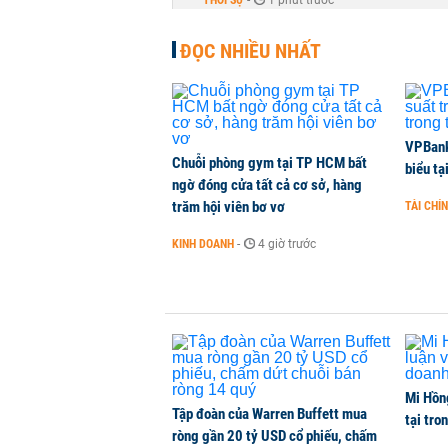
THỜI SỰ
-
1 phút trước
ĐỌC NHIỀU NHẤT
VPBank 
Chuỗi phòng gym tại TP HCM bất
biểu tạ
ngờ đóng cửa tất cả cơ sở, hàng
trăm hội viên bơ vơ
TÀI CHÍ
KINH DOANH
-
4 giờ trước
Mi Hồng
Tập đoàn của Warren Buffett mua
tại tro
ròng gần 20 tỷ USD cổ phiếu, chấm