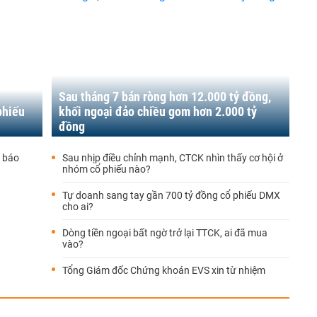
Sau tháng 7 bán ròng hơn 12.000 tỷ đồng,
phiếu
khối ngoại đảo chiều gom hơn 2.000 tỷ
đồng
h báo
Sau nhịp điều chỉnh mạnh, CTCK nhìn thấy cơ hội ở
nhóm cổ phiếu nào?
Tự doanh sang tay gần 700 tỷ đồng cổ phiếu DMX
cho ai?
Dòng tiền ngoại bất ngờ trở lại TTCK, ai đã mua
vào?
Tổng Giám đốc Chứng khoán EVS xin từ nhiệm