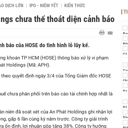
AO DỊCH LỚN
IPO - NIÊM YẾT
KIẾN THỨC
T
ngs chưa thể thoát diện cảnh báo
nh báo của HOSE do tình hình lỗ lũy kế.
ứng khoán TP HCM (HOSE) thông báo xử lý vi phạm
hát Holdings (Mã: APH).
o theo quyết định ngày 3/4 của Tổng Giám đốc HOSE
huế chưa phân phối trên báo cáo tài chính hợp nhất là
án niên đã soát xét của An Phát Holdings ghi nhận lợi
ng, gấp 6 lần cùng kỳ năm trước. Công ty giải trình
hựa ổn định, lợi nhuận gộp tăng 38%. Công ty hưởng