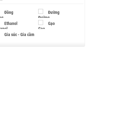
Đồng
Đường
Ethanol
Gạo
Gia súc - Gia cầm
Giấy
Gỗ
Hạt điều
Hồ tiêu - Hạt tiêu
Khí đốt
Kim loại khác
Mắc ca
Muối
Ngũ cốc
Nhựa - Hạt nhựa
Palladium
Phân bón