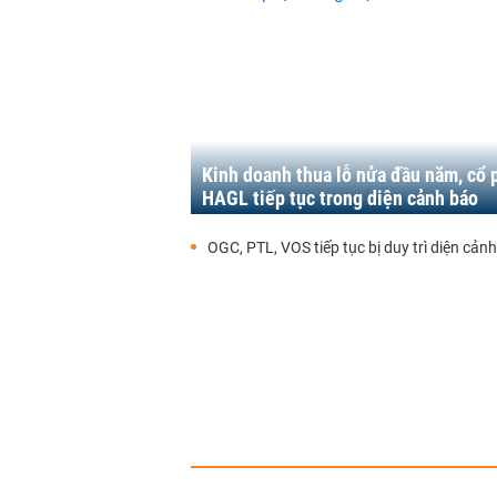
Kinh doanh thua lỗ nửa đầu năm, cổ 
HAGL tiếp tục trong diện cảnh báo
OGC, PTL, VOS tiếp tục bị duy trì diện cản