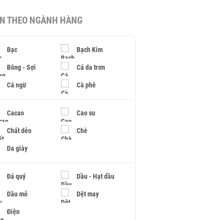
IN THEO NGÀNH HÀNG
Bạc
Bạch Kim
Bông - Sợi
Cá da trơn
Cá ngừ
Cà phê
Cacao
Cao su
Chất dẻo
Chè
Da giày
Đá quý
Dầu - Hạt dầu
Dầu mỏ
Dệt may
Điện