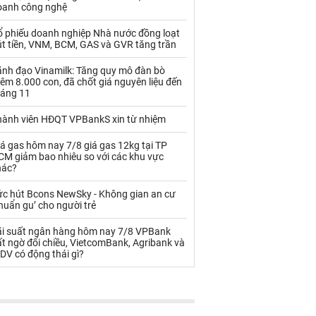
Palladium
Phân bón
oanh công nghệ
Rau - Củ -Quả
Sắt thép
ổ phiếu doanh nghiệp Nhà nước đồng loạt
út tiền, VNM, BCM, GAS và GVR tăng trần
Sữa
ãnh đạo Vinamilk: Tăng quy mô đàn bò
êm 8.000 con, đã chốt giá nguyên liệu đến
háng 11
Than
Thức ăn chăn nuôi
hành viên HĐQT VPBankS xin từ nhiệm
Thủy hải sản khác
Tôm
á gas hôm nay 7/8 giá gas 12kg tại TP
Vàng
CM giảm bao nhiêu so với các khu vực
hác?
VLXD khác
Xăng dầu
ức hút Bcons NewSky - Không gian an cư
huẩn gu’ cho người trẻ
Xi măng - Clynker
ãi suất ngân hàng hôm nay 7/8 VPBank
t ngờ đổi chiều, VietcomBank, Agribank và
DV có động thái gì?