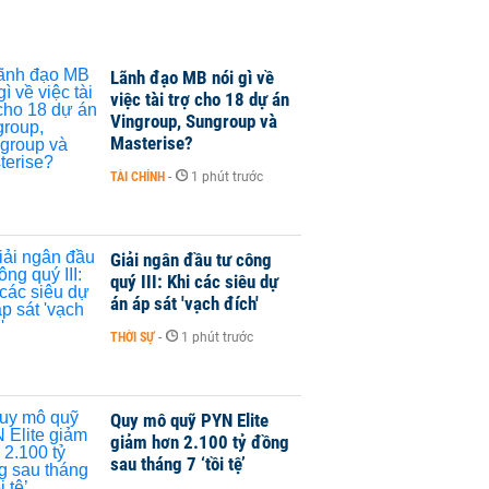
Lãnh đạo MB nói gì về
việc tài trợ cho 18 dự án
Vingroup, Sungroup và
Masterise?
TÀI CHÍNH
-
1 phút trước
Giải ngân đầu tư công
quý III: Khi các siêu dự
án áp sát 'vạch đích'
THỜI SỰ
-
1 phút trước
Quy mô quỹ PYN Elite
giảm hơn 2.100 tỷ đồng
sau tháng 7 ‘tồi tệ’