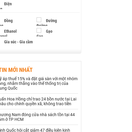
Điện
Đồng
Đường
Ethanol
Gạo
Gia súc - Gia cầm
Giấy
Gỗ
TIN MỚI NHẤT
Hạt điều
Hồ tiêu - Hạt tiêu
ỹ áp thuế 15% và đặt giá sàn với một nhóm
Khí đốt
ng, nhắm thẳng vào thế thống trị của
rung Quốc
Kim loại khác
Mắc ca
ấn Hoa Hồng chỉ trao 24 bồn nước tại Lai
âu cho chính quyền xã, không trao tiền
Muối
Ngũ cốc
hương Nam đóng cửa nhà sách tồn tại 44
Nhựa - Hạt nhựa
ăm ở TP HCM
ình Quốc hội cắt giảm 47 điều kiện kinh