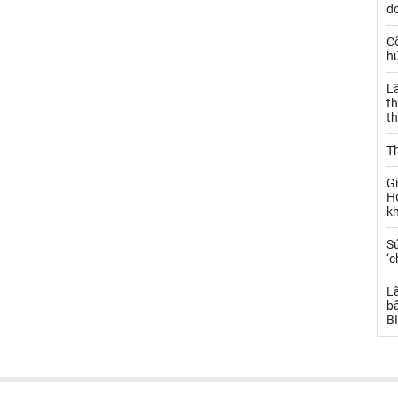
d
C
h
L
th
t
T
Gi
H
k
S
‘c
L
bấ
BI