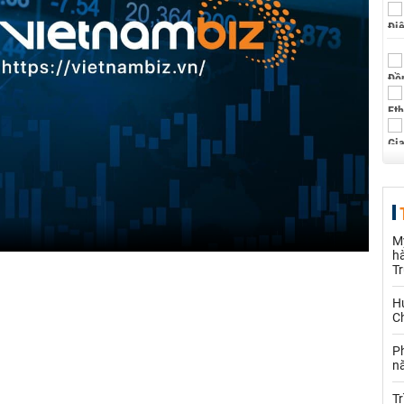
M
hà
T
Hu
Ch
P
n
Tr