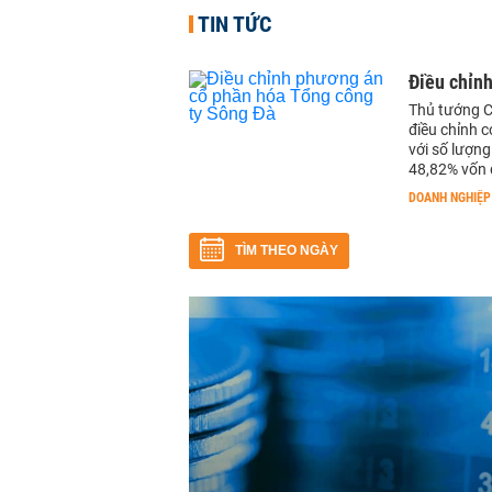
TIN TỨC
Điều chỉn
Thủ tướng Ch
điều chỉnh 
với số lượn
48,82% vốn đ
DOANH NGHIỆP
TÌM THEO NGÀY