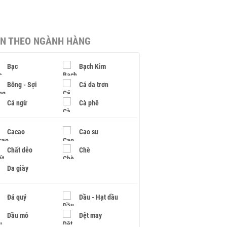
IN THEO NGÀNH HÀNG
Bạc
Bạch Kim
Bông - Sợi
Cá da trơn
Cá ngừ
Cà phê
Cacao
Cao su
Chất dẻo
Chè
Da giày
Đá quý
Dầu - Hạt dầu
Dầu mỏ
Dệt may