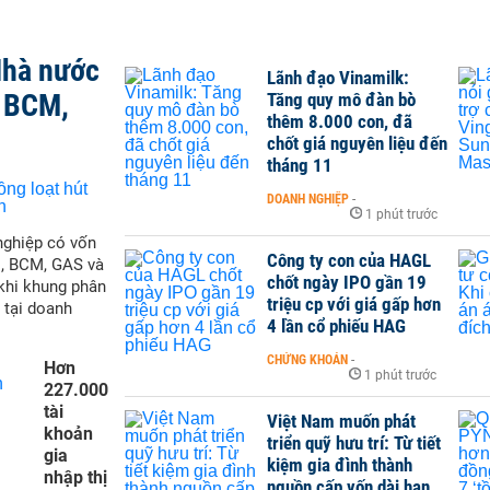
Nhà nước
Lãnh đạo Vinamilk:
, BCM,
Tăng quy mô đàn bò
thêm 8.000 con, đã
chốt giá nguyên liệu đến
tháng 11
DOANH NGHIỆP
-
1 phút trước
nghiệp có vốn
Công ty con của HAGL
M, BCM, GAS và
chốt ngày IPO gần 19
 khi khung phân
triệu cp với giá gấp hơn
 tại doanh
4 lần cổ phiếu HAG
CHỨNG KHOÁN
-
Hơn
1 phút trước
227.000
tài
Việt Nam muốn phát
khoản
triển quỹ hưu trí: Từ tiết
gia
kiệm gia đình thành
nhập thị
nguồn cấp vốn dài hạn