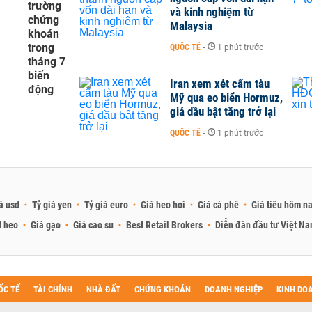
trường
và kinh nghiệm từ
chứng
Malaysia
khoán
trong
QUỐC TẾ
-
1 phút trước
tháng 7
biến
Iran xem xét cấm tàu
động
Mỹ qua eo biển Hormuz,
giá dầu bật tăng trở lại
QUỐC TẾ
-
1 phút trước
á usd
Tỷ giá yen
Tỷ giá euro
Giá heo hơi
Giá cà phê
Giá tiêu hôm n
t heo
Giá gạo
Giá cao su
Best Retail Brokers
Diễn đàn đầu tư Việt N
ỐC TẾ
TÀI CHÍNH
NHÀ ĐẤT
CHỨNG KHOÁN
DOANH NGHIỆP
KINH DO