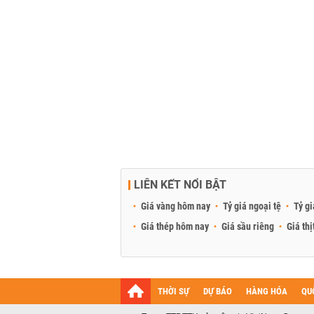
LIÊN KẾT NỔI BẬT
Giá vàng hôm nay
Tỷ giá ngoại tệ
Tỷ gi
Giá thép hôm nay
Giá sầu riêng
Giá thị
THỜI SỰ
DỰ BÁO
HÀNG HÓA
QU