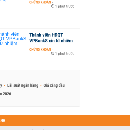
CHỨNG KHOÁN
-
1 phút trước
Thành viên HĐQT
VPBankS xin từ nhiệm
CHỨNG KHOÁN
-
1 phút trước
ay
Lãi suất ngân hàng
Giá xăng dầu
am 2026
ANH