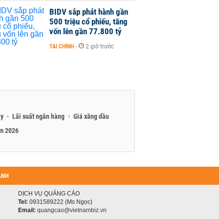
BIDV sắp phát hành gần
500 triệu cổ phiếu, tăng
vốn lên gần 77.800 tỷ
TÀI CHÍNH
-
2 giờ trước
ay
Lãi suất ngân hàng
Giá xăng dầu
am 2026
ANH
DỊCH VỤ QUẢNG CÁO
Tel:
0931589222 (Ms Ngọc)
Email:
quangcao@vietnambiz.vn