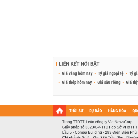
LIÊN KẾT NỔI BẬT
Giá vàng hôm nay
Tỷ giá ngoại tệ
Tỷ gi
Giá thép hôm nay
Giá sầu riêng
Giá thị
THỜI SỰ
DỰ BÁO
HÀNG HÓA
QU
Trang TTĐTTH của công ty VietNewsCorp
Giấy phép số 3323/GP-TTĐT do Sở VH&TT T
Lầu 5 - Compa Building - 293 Điện Biên Phủ
Chi nhánh:
Số 5 - Khu 38A Trần Phú - Phường