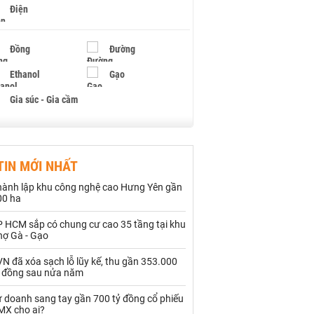
Điện
Đồng
Đường
Ethanol
Gạo
Gia súc - Gia cầm
Giấy
Gỗ
TIN MỚI NHẤT
Hạt điều
Hồ tiêu - Hạt tiêu
hành lập khu công nghệ cao Hưng Yên gần
Khí đốt
00 ha
P HCM sắp có chung cư cao 35 tầng tại khu
Kim loại khác
Mắc ca
hợ Gà - Gạo
Muối
Ngũ cốc
N đã xóa sạch lỗ lũy kế, thu gần 353.000
ỷ đồng sau nửa năm
Nhựa - Hạt nhựa
ự doanh sang tay gần 700 tỷ đồng cổ phiếu
MX cho ai?