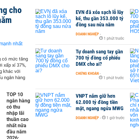
ng cho
EVN đã xóa sạch lỗ lũy
 năm
kế, thu gần 353.000 tỷ
đồng sau nửa năm
DOANH NGHIỆP
-
1 phút trước
Tự doanh sang tay gần
700 tỷ đồng cổ phiếu
g có mức tăng
DMX cho ai?
i xấp xỉ 37%,
g khác với
CHỨNG KHOÁN
-
ấu ngân hàng
1 phút trước
TOP 10
VNPT nắm giữ hơn
ngân hàng
62.000 tỷ đồng tiền
có thu
mặt, ngang ngửa MWG
nhập lãi
DOANH NGHIỆP
-
1 giờ trước
thuần cao
nhất nửa
đầu năm
2026: