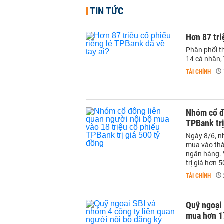
TIN TỨC
Hơn 87 tri
Phân phối t
14 cá nhân,
TÀI CHÍNH
-
Nhóm cổ đô
TPBank trị
Ngày 8/6, n
mua vào thàn
ngân hàng. V
trị giá hơn 
TÀI CHÍNH
-
Quỹ ngoại 
mua hơn 1