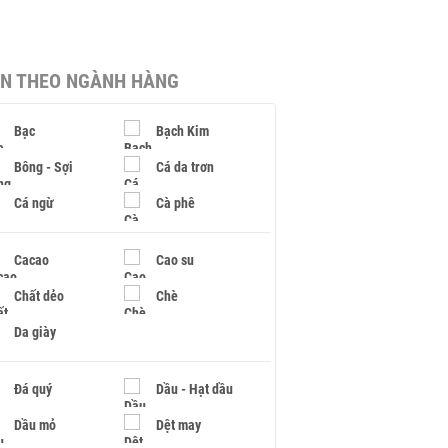
IN THEO NGÀNH HÀNG
Bạc
Bạch Kim
Bông - Sợi
Cá da trơn
Cá ngừ
Cà phê
Cacao
Cao su
Chất dẻo
Chè
Da giày
Đá quý
Dầu - Hạt dầu
Dầu mỏ
Dệt may