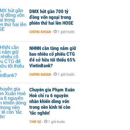
DMX hút gần 700 tỷ
đồng vốn ngoại trong
phiên thứ hai lên HOSE
CHỨNG KHOÁN
-
1 giờ trước
NHNN cần tăng nắm giữ
bao nhiêu cổ phiếu CTG
để sở hữu tối thiểu 65%
VietinBank?
CHỨNG KHOÁN
-
1 giờ trước
Chuyên gia Phạm Xuân
Hoè chỉ ra 6 nguyên
nhân khiến dòng vốn
trong nền kinh tế còn
'tắc nghẽn'
THỜI SỰ
-
1 giờ trước