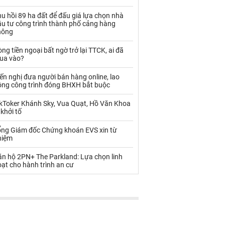
Palladium
Phân bón
u hồi 89 ha đất để đấu giá lựa chọn nhà
Rau - Củ -Quả
Sắt thép
ầu tư công trình thành phố cảng hàng
hông
Sữa
ng tiền ngoại bất ngờ trở lại TTCK, ai đã
ua vào?
Than
Thức ăn chăn nuôi
ến nghị đưa người bán hàng online, lao
ộng công trình đóng BHXH bắt buộc
Thủy hải sản khác
Tôm
ikToker Khánh Sky, Vua Quạt, Hồ Văn Khoa
Vàng
 khởi tố
ổng Giám đốc Chứng khoán EVS xin từ
VLXD khác
Xăng dầu
hiệm
Xi măng - Clynker
ăn hộ 2PN+ The Parkland: Lựa chọn linh
ạt cho hành trình an cư