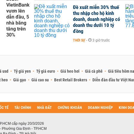
VietinBank
Đề xuất miễn 30% thuế
vươn lên
thu nhập cho hộ kinh
dẫn đầu, 5
doanh, doanh nghiệp có
nhà băng
doanh thu dưới 10 tỷ
tăng trên
đồng
30%
THỜI SỰ
-
3 giờ trước
á usd
Tỷ giá yen
Tỷ giá euro
Giá heo hơi
Giá cà phê
Giá tiêu hôm n
t heo
Giá gạo
Giá cao su
Best Retail Brokers
Diễn đàn đầu tư Việt N
ỐC TẾ
TÀI CHÍNH
NHÀ ĐẤT
CHỨNG KHOÁN
DOANH NGHIỆP
KINH DO
P.HCM cấp ngày 20/3/2026
 - Phường Gia Định - TP.HCM
 Ba Đình - TP. Hà Nội