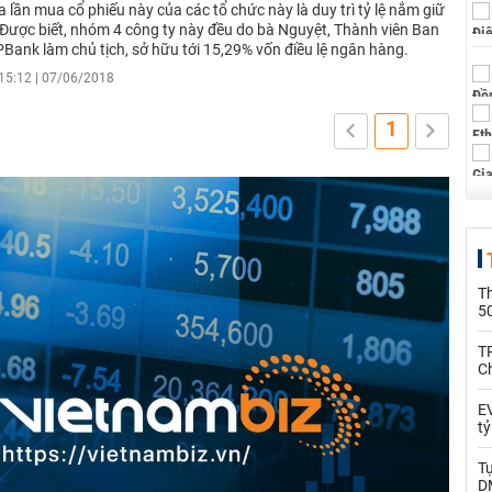
 lần mua cổ phiếu này của các tổ chức này là duy trì tỷ lệ nắm giữ
 Được biết, nhóm 4 công ty này đều do bà Nguyệt, Thành viên Ban
Bank làm chủ tịch, sở hữu tới 15,29% vốn điều lệ ngân hàng.
15:12 | 07/06/2018
1
T
5
T
C
EV
t
T
D