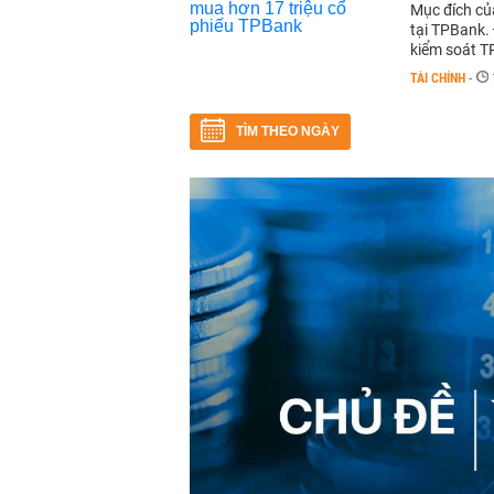
Mục đích của
tại TPBank.
kiểm soát TP
TÀI CHÍNH
-
TÌM THEO NGÀY