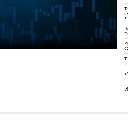
Th
đ
k
Dò
m
Ki
đ
T
bị
T
n
C
ho