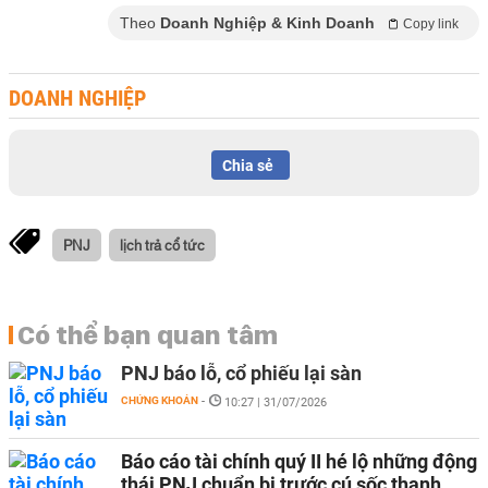
Theo
Doanh Nghiệp & Kinh Doanh
Copy link
DOANH NGHIỆP
Chia sẻ
PNJ
lịch trả cổ tức
Có thể bạn quan tâm
PNJ báo lỗ, cổ phiếu lại sàn
CHỨNG KHOÁN
-
10:27 | 31/07/2026
Báo cáo tài chính quý II hé lộ những động
thái PNJ chuẩn bị trước cú sốc thanh