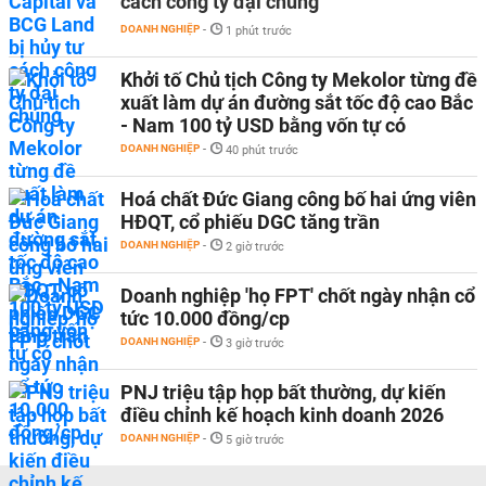
cách công ty đại chúng
DOANH NGHIỆP
-
1 phút trước
Khởi tố Chủ tịch Công ty Mekolor từng đề
xuất làm dự án đường sắt tốc độ cao Bắc
- Nam 100 tỷ USD bằng vốn tự có
DOANH NGHIỆP
-
40 phút trước
Hoá chất Đức Giang công bố hai ứng viên
HĐQT, cổ phiếu DGC tăng trần
DOANH NGHIỆP
-
2 giờ trước
Doanh nghiệp 'họ FPT' chốt ngày nhận cổ
tức 10.000 đồng/cp
DOANH NGHIỆP
-
3 giờ trước
PNJ triệu tập họp bất thường, dự kiến
điều chỉnh kế hoạch kinh doanh 2026
DOANH NGHIỆP
-
5 giờ trước