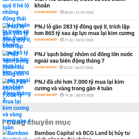
khoản
DOANH NGHIỆP
-
06:20 | 31/07/2026
PNJ lỗ gần 283 tỷ đồng quý II, trích lập
hơn 865 tỷ sau áp lực mua lại kim cương
DOANH NGHIỆP
-
21:32 | 30/07/2026
PNJ 'sạch bóng' nhóm cổ đông lớn nước
ngoài sau biến động tháng 7
CHỨNG KHOÁN
-
20:22 | 30/07/2026
PNJ đã chi hơn 7.000 tỷ mua lại kim
cương và vàng trong gần 4 tuần
DOANH NGHIỆP
-
19:26 | 28/07/2026
Cùng chuyên mục
Bamboo Capital và BCG Land bị hủy tư