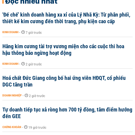
Đọc nhiều nhất
'Đế chế’ kinh doanh hàng xa xỉ của Lý Nhã Kỳ: Từ phân phối,
thiết kế kim cương đến thời trang, phụ kiện cao cấp
KINH DOANH
-
7 giờ trước
Hãng kim cương tài trợ vương miện cho các cuộc thi hoa
hậu thông báo ngừng hoạt động
KINH DOANH
-
2 giờ trước
Hoá chất Đức Giang công bố hai ứng viên HĐQT, cổ phiếu
DGC tăng trần
DOANH NGHIỆP
-
2 giờ trước
Tự doanh tiếp tục xả ròng hơn 700 tỷ đồng, tâm điểm hướng
đến GEE
CHỨNG KHOÁN
-
19 giờ trước