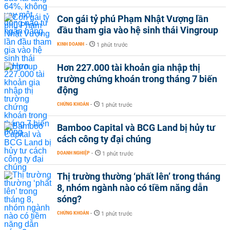
Con gái tỷ phú Phạm Nhật Vượng lần
đầu tham gia vào hệ sinh thái Vingroup
KINH DOANH
-
1 phút trước
Hơn 227.000 tài khoản gia nhập thị
trường chứng khoán trong tháng 7 biến
động
CHỨNG KHOÁN
-
1 phút trước
Bamboo Capital và BCG Land bị hủy tư
cách công ty đại chúng
DOANH NGHIỆP
-
1 phút trước
Thị trường thường ‘phất lên’ trong tháng
8, nhóm ngành nào có tiềm năng dẫn
sóng?
CHỨNG KHOÁN
-
1 phút trước