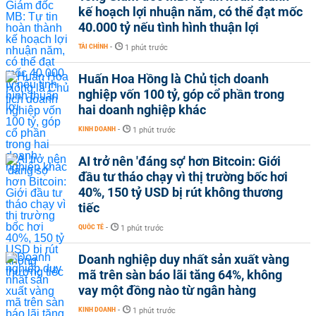
kế hoạch lợi nhuận năm, có thể đạt mốc
40.000 tỷ nếu tình hình thuận lợi
TÀI CHÍNH
-
1 phút trước
Huấn Hoa Hồng là Chủ tịch doanh
nghiệp vốn 100 tỷ, góp cổ phần trong
hai doanh nghiệp khác
KINH DOANH
-
1 phút trước
AI trở nên 'đáng sợ' hơn Bitcoin: Giới
đầu tư tháo chạy vì thị trường bốc hơi
40%, 150 tỷ USD bị rút không thương
tiếc
QUỐC TẾ
-
1 phút trước
Doanh nghiệp duy nhất sản xuất vàng
mã trên sàn báo lãi tăng 64%, không
vay một đồng nào từ ngân hàng
KINH DOANH
-
1 phút trước