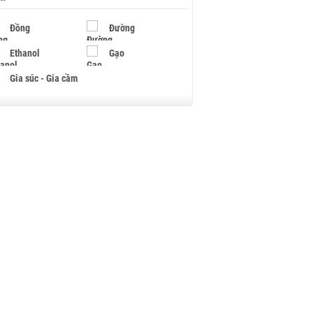
Đồng
Đường
Ethanol
Gạo
Gia súc - Gia cầm
Giấy
Gỗ
Hạt điều
Hồ tiêu - Hạt tiêu
Khí đốt
Kim loại khác
Mắc ca
Muối
Ngũ cốc
Nhựa - Hạt nhựa
Palladium
Phân bón