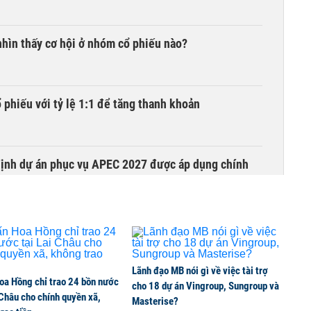
hìn thấy cơ hội ở nhóm cổ phiếu nào?
phiếu với tỷ lệ 1:1 để tăng thanh khoản
 định dự án phục vụ APEC 2027 được áp dụng chính
g Yên gần 500 ha
Lãnh đạo MB nói gì về việc tài trợ
oa Hồng chỉ trao 24 bồn nước
cho 18 dự án Vingroup, Sungroup và
 Châu cho chính quyền xã,
ng tại khu Chợ Gà - Gạo
Masterise?