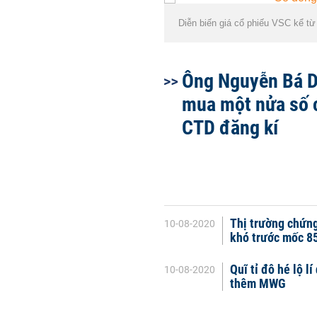
Diễn biến giá cổ phiếu VSC kể t
Ông Nguyễn Bá D
mua một nửa số 
CTD đăng kí
Thị trường chứng
10-08-2020
khó trước mốc 8
Quĩ tỉ đô hé lộ l
10-08-2020
thêm MWG