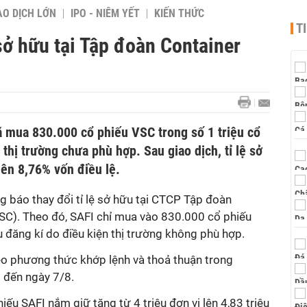
AO DỊCH LỚN
IPO - NIÊM YẾT
KIẾN THỨC
T
 sở hữu tại Tập đoàn Container
ã mua 830.000 cổ phiếu VSC trong số 1 triệu cổ
thị trường chưa phù hợp. Sau giao dịch, tỉ lệ sở
lên 8,76% vốn điều lệ.
ng báo thay đổi tỉ lệ sở hữu tại CTCP Tập đoàn
VSC). Theo đó, SAFI chỉ mua vào 830.000 cổ phiếu
u đăng kí do điều kiện thị trường không phù hợp.
eo phương thức khớp lệnh và thoả thuận trong
 đến ngày 7/8.
iếu SAFI nắm giữ tăng từ 4 triệu đơn vị lên 4,83 triệu