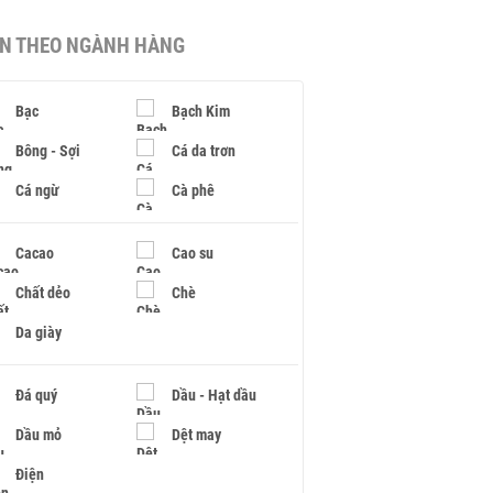
IN THEO NGÀNH HÀNG
Bạc
Bạch Kim
Bông - Sợi
Cá da trơn
Cá ngừ
Cà phê
Cacao
Cao su
Chất dẻo
Chè
Da giày
Đá quý
Dầu - Hạt dầu
Dầu mỏ
Dệt may
Điện