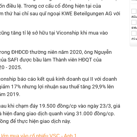
n điều lệ. Trong cơ cấu cổ đông hiện tại của
ớn thứ hai chỉ sau quĩ ngoại KWE Beteilgungen AG với
cũng tăng tỉ lệ sở hữu tại Viconship khi mua vào
t trong ĐHĐCĐ thường niên năm 2020, ông Nguyễn
của SAFI được bầu làm Thành viên HĐQT của
20 - 2025.
onship báo cáo kết quả kinh doanh quí II với doanh
 giảm 17% nhưng lợi nhuận sau thuế tăng 29,9% lên
năm 2019.
 sau khi chạm đáy 19.500 đồng/cp vào ngày 23/3, giá
à hiện đang giao dịch quanh vùng 31.000 đồng/cp.
đồng để thực hiện giao dịch này.