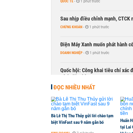
QUỐC TẾ
-
1 phút trước
Sau nhịp điều chỉnh mạnh, CTCK n
CHỨNG KHOÁN
-
1 phút trước
Điện Máy Xanh muốn phát hành cổ 
DOANH NGHIỆP
-
1 phút trước
Quốc hội: Công khai tiêu chí xác
sách đặc thù
THỜI SỰ
-
2 giờ trước
ĐỌC NHIỀU NHẤT
Thành lập khu công nghệ cao Hưn
NHÀ ĐẤT
-
3 giờ trước
Bà Lê Thị Thu Thủy gửi lời chào tạm
Huấn H
biệt VinFast sau 9 năm gắn bó
tại Lai
TP HCM sắp có chung cư cao 35 tầ