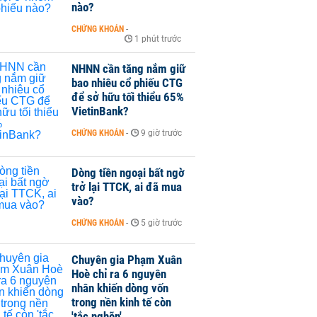
nào?
CHỨNG KHOÁN
-
1 phút trước
NHNN cần tăng nắm giữ
bao nhiêu cổ phiếu CTG
để sở hữu tối thiểu 65%
VietinBank?
CHỨNG KHOÁN
-
9 giờ trước
Dòng tiền ngoại bất ngờ
trở lại TTCK, ai đã mua
vào?
CHỨNG KHOÁN
-
5 giờ trước
Chuyên gia Phạm Xuân
Hoè chỉ ra 6 nguyên
nhân khiến dòng vốn
trong nền kinh tế còn
'tắc nghẽn'