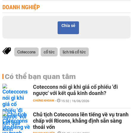
DOANH NGHIỆP
Chia sẻ
Coteccons
cổ tức
lịch trả cổ tức
Có thể bạn quan tâm
Coteccons nói gì khi giá cổ phiếu 'đi
ngược' với kết quả kinh doanh?
CHỨNG KHOÁN
-
15:32 | 16/06/2026
Chủ tịch Coteccons lên tiếng về vụ tranh
chấp với Ricons, khẳng định sẵn sàng
thoái vốn