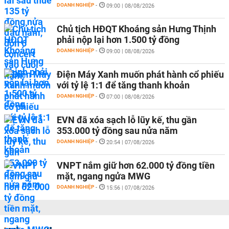
DOANH NGHIỆP
-
09:00 | 08/08/2026
Chủ tịch HĐQT Khoáng sản Hưng Thịnh
phải nộp lại hơn 1.500 tỷ đồng
DOANH NGHIỆP
-
09:00 | 08/08/2026
Điện Máy Xanh muốn phát hành cổ phiếu
với tỷ lệ 1:1 để tăng thanh khoản
DOANH NGHIỆP
-
07:00 | 08/08/2026
EVN đã xóa sạch lỗ lũy kế, thu gần
353.000 tỷ đồng sau nửa năm
DOANH NGHIỆP
-
20:54 | 07/08/2026
VNPT nắm giữ hơn 62.000 tỷ đồng tiền
mặt, ngang ngửa MWG
DOANH NGHIỆP
-
15:56 | 07/08/2026