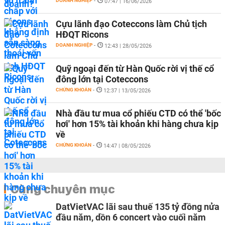
DOANH NGHIỆP
-
07:47 | 16/06/2026
Cựu lãnh đạo Coteccons làm Chủ tịch
HĐQT Ricons
DOANH NGHIỆP
-
12:43 | 28/05/2026
Quỹ ngoại đến từ Hàn Quốc rời vị thế cổ
đông lớn tại Coteccons
CHỨNG KHOÁN
-
12:37 | 13/05/2026
Nhà đầu tư mua cổ phiếu CTD có thể 'bốc
hơi' hơn 15% tài khoản khi hàng chưa kịp
về
CHỨNG KHOÁN
-
14:47 | 08/05/2026
Cùng chuyên mục
DatVietVAC lãi sau thuế 135 tỷ đồng nửa
đầu năm, dồn 6 concert vào cuối năm