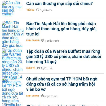
Cán cân thương mại sắp đổi chiều?
THỜI SỰ
-
3 giờ trước
Bảo Tín Mạnh Hải lên tiếng phủ nhận
hành vi thao túng, găm hàng, đẩy giá,
trục lợi
KINH DOANH
-
1 phút trước
Tập đoàn của Warren Buffett mua ròng
gần 20 tỷ USD cổ phiếu, chấm dứt chuỗi
bán ròng 14 quý
QUỐC TẾ
-
5 giờ trước
Chuỗi phòng gym tại TP HCM bất ngờ
đóng cửa tất cả cơ sở, hàng trăm hội
viên bơ vơ
KINH DOANH
-
6 giờ trước