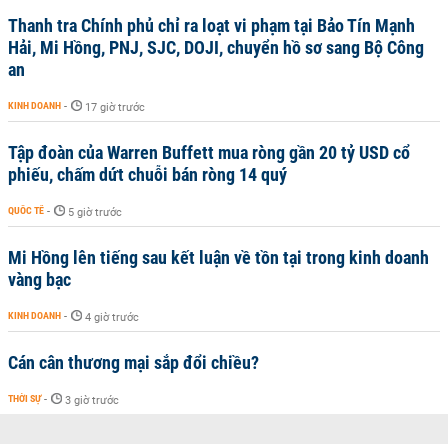
Thanh tra Chính phủ chỉ ra loạt vi phạm tại Bảo Tín Mạnh
Hải, Mi Hồng, PNJ, SJC, DOJI, chuyển hồ sơ sang Bộ Công
an
KINH DOANH
-
17 giờ trước
Tập đoàn của Warren Buffett mua ròng gần 20 tỷ USD cổ
phiếu, chấm dứt chuỗi bán ròng 14 quý
QUỐC TẾ
-
5 giờ trước
Mi Hồng lên tiếng sau kết luận về tồn tại trong kinh doanh
vàng bạc
KINH DOANH
-
4 giờ trước
Cán cân thương mại sắp đổi chiều?
THỜI SỰ
-
3 giờ trước