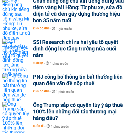
Chân dung ông chủ kín tiếng đứng sau
tiệm vàng Mi Hồng: Từ phụ xe, sửa đồ
điện tử cũ đến gây dựng thương hiệu
hơn 35 năm tuổi
KINH DOANH
-
1 giờ trước
SSI Research chỉ ra hai yếu tố quyết
định động lực tăng trưởng nửa cuối
năm
THỜI SỰ
-
1 phút trước
PNJ công bố thông tin bất thường liên
quan đến vấn đề nộp thuế
KINH DOANH
-
1 phút trước
Ông Trump sắp có quyền tùy ý áp thuế
100% lên những đối tác thương mại
hàng đầu?
QUỐC TẾ
-
1 phút trước