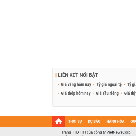
LIÊN KẾT NỔI BẬT
Giá vàng hôm nay
Tỷ giá ngoại tệ
Tỷ gi
Giá thép hôm nay
Giá sầu riêng
Giá thị
THỜI SỰ
DỰ BÁO
HÀNG HÓA
QU
Trang TTĐTTH của công ty VietNewsCorp