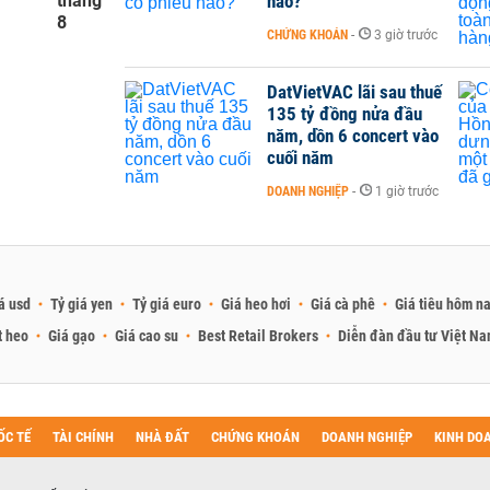
tháng
nào?
8
CHỨNG KHOÁN
-
3 giờ trước
DatVietVAC lãi sau thuế
135 tỷ đồng nửa đầu
năm, dồn 6 concert vào
cuối năm
DOANH NGHIỆP
-
1 giờ trước
á usd
Tỷ giá yen
Tỷ giá euro
Giá heo hơi
Giá cà phê
Giá tiêu hôm n
t heo
Giá gạo
Giá cao su
Best Retail Brokers
Diễn đàn đầu tư Việt N
ỐC TẾ
TÀI CHÍNH
NHÀ ĐẤT
CHỨNG KHOÁN
DOANH NGHIỆP
KINH DO