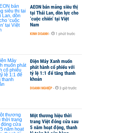
AEON bán mảng siêu thị
tại Thái Lan, dồn lực cho
‘cuộc chiến’ tại Việt
Nam
KINH DOANH
-
1 phút trước
Điện Máy Xanh muốn
phát hành cổ phiếu với
tỷ lệ 1:1 để tăng thanh
khoản
DOANH NGHIỆP
-
3 giờ trước
Một thương hiệu thời
trang Việt đóng cửa sau
5 năm hoạt động, thanh