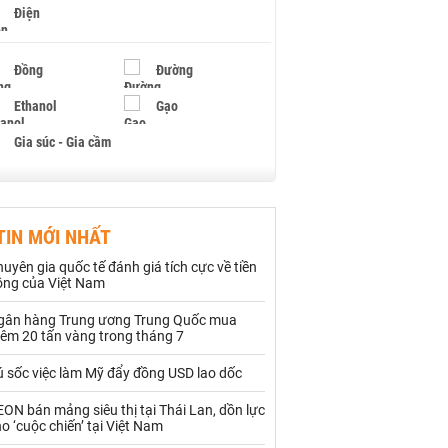
Điện
Đồng
Đường
Ethanol
Gạo
Gia súc - Gia cầm
Giấy
Gỗ
TIN MỚI NHẤT
Hạt điều
Hồ tiêu - Hạt tiêu
uyên gia quốc tế đánh giá tích cực về tiền
Khí đốt
ồng của Việt Nam
gân hàng Trung ương Trung Quốc mua
Kim loại khác
Mắc ca
hêm 20 tấn vàng trong tháng 7
Muối
Ngũ cốc
ú sốc việc làm Mỹ đẩy đồng USD lao dốc
Nhựa - Hạt nhựa
ON bán mảng siêu thị tại Thái Lan, dồn lực
o ‘cuộc chiến’ tại Việt Nam