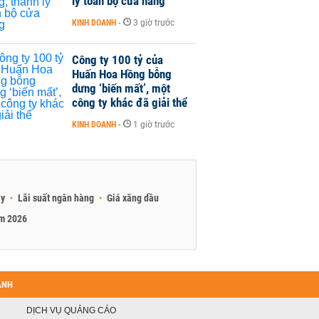
lý toàn bộ cửa hàng
KINH DOANH
-
3 giờ trước
Công ty 100 tỷ của
Huấn Hoa Hồng bỗng
dưng ‘biến mất’, một
công ty khác đã giải thể
KINH DOANH
-
1 giờ trước
ay
Lãi suất ngân hàng
Giá xăng dầu
am 2026
ANH
DỊCH VỤ QUẢNG CÁO