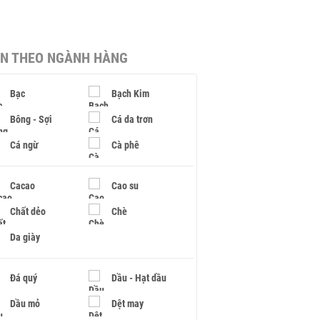
IN THEO NGÀNH HÀNG
Bạc
Bạch Kim
Bông - Sợi
Cá da trơn
Cá ngừ
Cà phê
Cacao
Cao su
Chất dẻo
Chè
Da giày
Đá quý
Dầu - Hạt dầu
Dầu mỏ
Dệt may