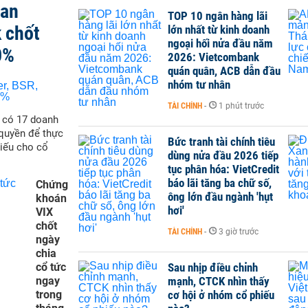
san
TOP 10 ngân hàng lãi
 chốt
lớn nhất từ kinh doanh
ngoại hối nửa đầu năm
0%
2026: Vietcombank
quán quân, ACB dẫn đầu
nhóm tư nhân
TÀI CHÍNH
-
1 phút trước
ẽ có 17 doanh
quyền để thực
Bức tranh tài chính tiêu
hiếu cho cổ
dùng nửa đầu 2026 tiếp
tục phân hóa: VietCredit
báo lãi tăng ba chữ số,
Chứng
ông lớn đầu ngành 'hụt
khoán
hơi'
VIX
chốt
TÀI CHÍNH
-
3 giờ trước
ngày
chia
cổ tức
Sau nhịp điều chỉnh
ngay
mạnh, CTCK nhìn thấy
trong
cơ hội ở nhóm cổ phiếu