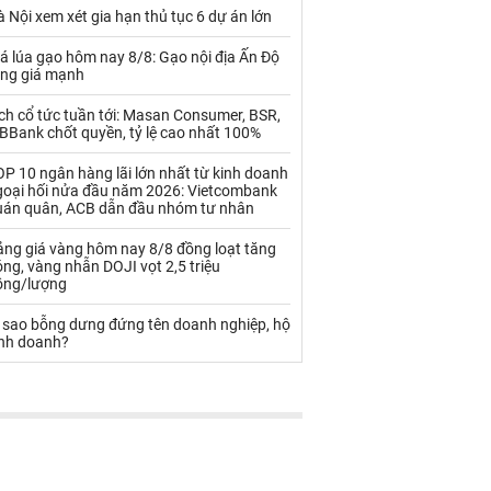
Palladium
Phân bón
 Nội xem xét gia hạn thủ tục 6 dự án lớn
Rau - Củ -Quả
Sắt thép
á lúa gạo hôm nay 8/8: Gạo nội địa Ấn Độ
ăng giá mạnh
Sữa
ch cổ tức tuần tới: Masan Consumer, BSR,
BBank chốt quyền, tỷ lệ cao nhất 100%
Than
Thức ăn chăn nuôi
P 10 ngân hàng lãi lớn nhất từ kinh doanh
goại hối nửa đầu năm 2026: Vietcombank
Thủy hải sản khác
Tôm
uán quân, ACB dẫn đầu nhóm tư nhân
Vàng
ảng giá vàng hôm nay 8/8 đồng loạt tăng
ng, vàng nhẫn DOJI vọt 2,5 triệu
ồng/lượng
VLXD khác
Xăng dầu
ì sao bỗng dưng đứng tên doanh nghiệp, hộ
Xi măng - Clynker
inh doanh?