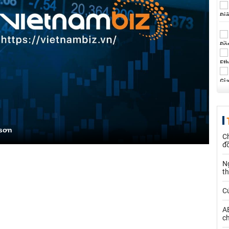
 sơn
Ch
đ
N
t
C
AE
ch