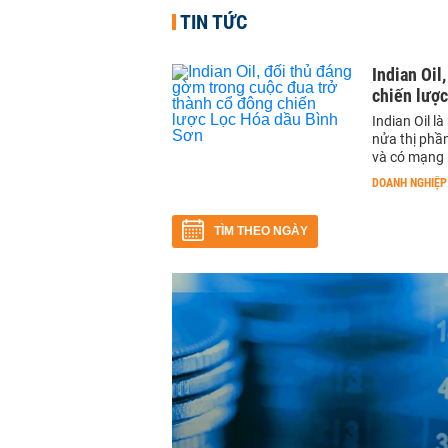
TIN TỨC
Indian Oil
chiến lượ
Indian Oil l
nửa thị phầ
và có mạng 
DOANH NGHIỆP
TÌM THEO NGÀY