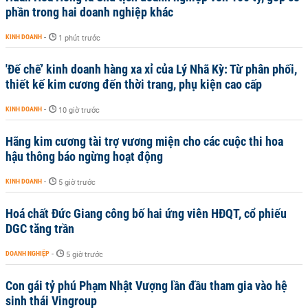
phần trong hai doanh nghiệp khác
KINH DOANH
-
1 phút trước
'Đế chế’ kinh doanh hàng xa xỉ của Lý Nhã Kỳ: Từ phân phối,
thiết kế kim cương đến thời trang, phụ kiện cao cấp
KINH DOANH
-
10 giờ trước
Hãng kim cương tài trợ vương miện cho các cuộc thi hoa
hậu thông báo ngừng hoạt động
KINH DOANH
-
5 giờ trước
Hoá chất Đức Giang công bố hai ứng viên HĐQT, cổ phiếu
DGC tăng trần
DOANH NGHIỆP
-
5 giờ trước
Con gái tỷ phú Phạm Nhật Vượng lần đầu tham gia vào hệ
sinh thái Vingroup