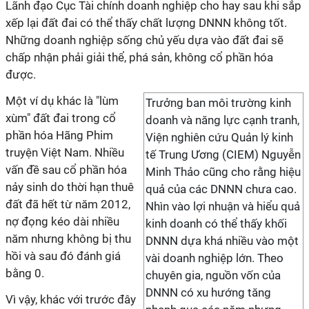
Lãnh đạo Cục Tài chính doanh nghiệp cho hay sau khi sắp
xếp lại đất đai có thể thấy chất lượng DNNN không tốt.
Những doanh nghiệp sống chủ yếu dựa vào đất đai sẽ
chấp nhận phải giải thể, phá sản, không cổ phần hóa
được.
Một ví dụ khác là "lùm
Trưởng ban môi trường kinh
xùm" đất đai trong cổ
doanh và năng lực cạnh tranh,
phần hóa Hãng Phim
Viện nghiên cứu Quản lý kinh
truyện Việt Nam. Nhiều
tế Trung Ương (CIEM) Nguyễn
vấn đề sau cổ phần hóa
Minh Thảo cũng cho rằng hiệu
nảy sinh do thời hạn thuê
quả của các DNNN chưa cao.
đất đã hết từ năm 2012,
Nhìn vào lợi nhuận và hiểu quả
nợ đọng kéo dài nhiều
kinh doanh có thể thấy khối
năm nhưng không bị thu
DNNN dựa khá nhiều vào một
hồi và sau đó đánh giá
vài doanh nghiệp lớn. Theo
bằng 0.
chuyên gia, nguồn vốn của
DNNN có xu hướng tăng
Vì vậy, khác với trước đây