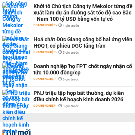
Khởi tố Chủ tịch Công ty Mekolor từng đề
xuất làm dự án đường sắt tốc độ cao Bắc
- Nam 100 tỷ USD bằng vốn tự có
DOANH NGHIỆP
-
4 giờ trước
Hoá chất Đức Giang công bố hai ứng viên
HĐQT, cổ phiếu DGC tăng trần
DOANH NGHIỆP
-
5 giờ trước
Doanh nghiệp 'họ FPT' chốt ngày nhận cổ
tức 10.000 đồng/cp
DOANH NGHIỆP
-
6 giờ trước
PNJ triệu tập họp bất thường, dự kiến
điều chỉnh kế hoạch kinh doanh 2026
DOANH NGHIỆP
-
8 giờ trước
Tin mới