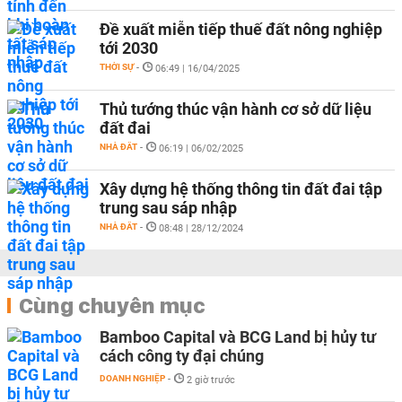
Đề xuất miễn tiếp thuế đất nông nghiệp
tới 2030
THỜI SỰ
-
06:49 | 16/04/2025
Thủ tướng thúc vận hành cơ sở dữ liệu
đất đai
NHÀ ĐẤT
-
06:19 | 06/02/2025
Xây dựng hệ thống thông tin đất đai tập
trung sau sáp nhập
NHÀ ĐẤT
-
08:48 | 28/12/2024
Cùng chuyên mục
Bamboo Capital và BCG Land bị hủy tư
cách công ty đại chúng
DOANH NGHIỆP
-
2 giờ trước