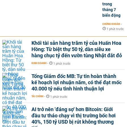
trong
tháng 7
biến động
CHỨNG KHOÁN
-
1 phút trước
Khối tài sản hàng trăm tỷ của Huấn Hoa
Hồng: Từ biệt thự 50 tỷ, dàn siêu xe
hàng chục tỷ đến vườn tùng Nhật đắt đỏ
KINH DOANH
-
1 phút trước
Tổng Giám đốc MB: Tự tin hoàn thành
kế hoạch lợi nhuận năm, có thể đạt mốc
40.000 tỷ nếu tình hình thuận lợi
TÀI CHÍNH
-
1 phút trước
AI trở nên 'đáng sợ' hơn Bitcoin: Giới
đầu tư tháo chạy vì thị trường bốc hơi
40%, 150 tỷ USD bị rút không thương