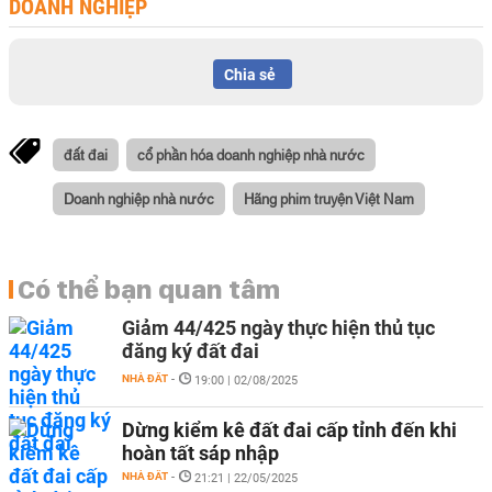
DOANH NGHIỆP
Chia sẻ
đất đai
cổ phần hóa doanh nghiệp nhà nước
Doanh nghiệp nhà nước
Hãng phim truyện Việt Nam
Có thể bạn quan tâm
Giảm 44/425 ngày thực hiện thủ tục
đăng ký đất đai
NHÀ ĐẤT
-
19:00 | 02/08/2025
Dừng kiểm kê đất đai cấp tỉnh đến khi
hoàn tất sáp nhập
NHÀ ĐẤT
-
21:21 | 22/05/2025