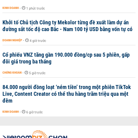
KINH DOANH
-
1 phút trước
Khởi tố Chủ tịch Công ty Mekolor từng đề xuất làm dự án
đường sắt tốc độ cao Bắc - Nam 100 tỷ USD bằng vốn tự có
DOANH NGHIỆP
-
4 giờ trước
Cổ phiếu VNZ tăng gần 190.000 đồng/cp sau 5 phiên, gấp
đôi giá trong ba tháng
CHỨNG KHOÁN
-
5 giờ trước
84.000 người đồng loạt ‘ném tiền’ trong một phiên TikTok
Live, Content Creator có thể thu hàng trăm triệu qua một
đêm
KINH DOANH
-
6 giờ trước