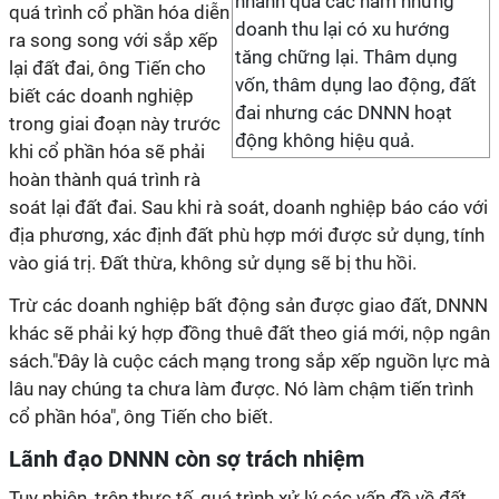
nhanh qua các năm nhưng
quá trình cổ phần hóa diễn
doanh thu lại có xu hướng
ra song song với sắp xếp
tăng chững lại. Thâm dụng
lại đất đai, ông Tiến cho
vốn, thâm dụng lao động, đất
biết các doanh nghiệp
đai nhưng các DNNN hoạt
trong giai đoạn này trước
động không hiệu quả.
khi cổ phần hóa sẽ phải
hoàn thành quá trình rà
soát lại đất đai. Sau khi rà soát, doanh nghiệp báo cáo với
địa phương, xác định đất phù hợp mới được sử dụng, tính
vào giá trị. Đất thừa, không sử dụng sẽ bị thu hồi.
Trừ các doanh nghiệp bất động sản được giao đất, DNNN
khác sẽ phải ký hợp đồng thuê đất theo giá mới, nộp ngân
sách."Đây là cuộc cách mạng trong sắp xếp nguồn lực mà
lâu nay chúng ta chưa làm được. Nó làm chậm tiến trình
cổ phần hóa", ông Tiến cho biết.
Lãnh đạo DNNN còn sợ trách nhiệm
Tuy nhiên, trên thực tế, quá trình xử lý các vấn đề về đất