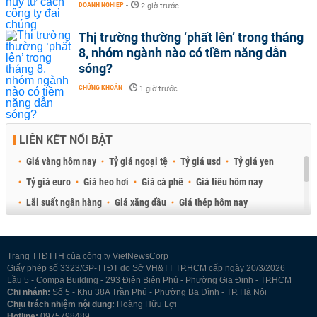
DOANH NGHIỆP
-
2 giờ trước
Thị trường thường ‘phất lên’ trong tháng
8, nhóm ngành nào có tiềm năng dẫn
sóng?
CHỨNG KHOÁN
-
1 giờ trước
LIÊN KẾT NỔI BẬT
Giá vàng hôm nay
Tỷ giá ngoại tệ
Tỷ giá usd
Tỷ giá yen
Tỷ giá euro
Giá heo hơi
Giá cà phê
Giá tiêu hôm nay
Lãi suất ngân hàng
Giá xăng dầu
Giá thép hôm nay
Giá sầu riêng
Giá thịt heo
Giá gạo
Giá cao su
Best Retail Brokers
Diễn đàn đầu tư Việt Nam 2026
Trang TTĐTTH của công ty VietNewsCorp
Giấy phép số 3323/GP-TTĐT do Sở VH&TT TP.HCM cấp ngày 20/3/2026
Lầu 5 - Compa Building - 293 Điện Biên Phủ - Phường Gia Định - TP.HCM
Chi nhánh:
Số 5 - Khu 38A Trần Phú - Phường Ba Đình - TP. Hà Nội
Chịu trách nhiệm nội dung:
Hoàng Hữu Lợi
Hotline:
0975798489