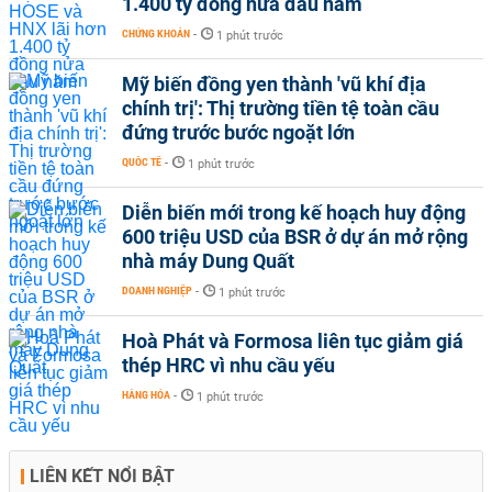
1.400 tỷ đồng nửa đầu năm
CHỨNG KHOÁN
-
1 phút trước
Mỹ biến đồng yen thành 'vũ khí địa
chính trị': Thị trường tiền tệ toàn cầu
đứng trước bước ngoặt lớn
QUỐC TẾ
-
1 phút trước
Diễn biến mới trong kế hoạch huy động
600 triệu USD của BSR ở dự án mở rộng
nhà máy Dung Quất
DOANH NGHIỆP
-
1 phút trước
Hoà Phát và Formosa liên tục giảm giá
thép HRC vì nhu cầu yếu
HÀNG HÓA
-
1 phút trước
LIÊN KẾT NỔI BẬT