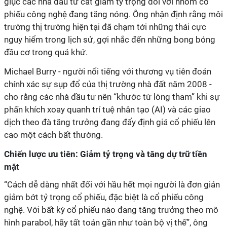
giục các nhà đầu tư cắt giảm tỷ trọng đối với nhóm cổ
phiếu công nghệ đang tăng nóng. Ông nhận định rằng môi
trường thị trường hiện tại đã chạm tới những thái cực
nguy hiểm trong lịch sử, gợi nhắc đến những bong bóng
đầu cơ trong quá khứ.
Michael Burry - người nổi tiếng với thương vụ tiên đoán
chính xác sự sụp đổ của thị trường nhà đất năm 2008 -
cho rằng các nhà đầu tư nên “khước từ lòng tham” khi sự
phấn khích xoay quanh trí tuệ nhân tạo (AI) và các giao
dịch theo đà tăng trưởng đang đẩy định giá cổ phiếu lên
cao một cách bất thường.
Chiến lược ưu tiên: Giảm tỷ trọng và tăng dự trữ tiền
mặt
“Cách dễ dàng nhất đối với hầu hết mọi người là đơn giản
giảm bớt tỷ trọng cổ phiếu, đặc biệt là cổ phiếu công
nghệ. Với bất kỳ cổ phiếu nào đang tăng trưởng theo mô
hình parabol, hãy tất toán gần như toàn bộ vị thế”, ông