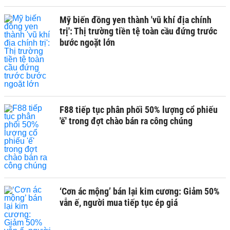
Mỹ biến đồng yen thành 'vũ khí địa chính
trị': Thị trường tiền tệ toàn cầu đứng trước
bước ngoặt lớn
F88 tiếp tục phân phối 50% lượng cổ phiếu
'ế' trong đợt chào bán ra công chúng
‘Cơn ác mộng’ bán lại kim cương: Giảm 50%
vẫn ế, người mua tiếp tục ép giá