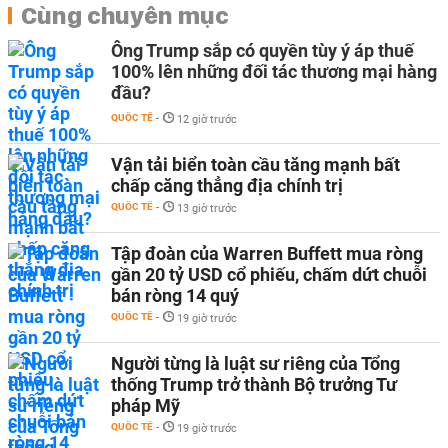
Cùng chuyên mục
Ông Trump sắp có quyền tùy ý áp thuế
100% lên những đối tác thương mại hàng
đầu?
QUỐC TẾ
-
12 giờ trước
Vận tải biển toàn cầu tăng mạnh bất
chấp căng thẳng địa chính trị
QUỐC TẾ
-
13 giờ trước
Tập đoàn của Warren Buffett mua ròng
gần 20 tỷ USD cổ phiếu, chấm dứt chuỗi
bán ròng 14 quý
QUỐC TẾ
-
19 giờ trước
Người từng là luật sư riêng của Tổng
thống Trump trở thành Bộ trưởng Tư
pháp Mỹ
QUỐC TẾ
-
19 giờ trước