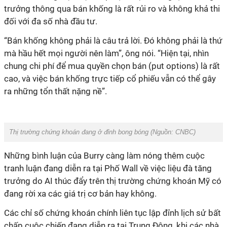
trưởng thông qua bán khống là rất rủi ro và không khả thi
đối với đa số nhà đầu tư.
“Bán khống không phải là câu trả lời. Đó không phải là thứ
mà hầu hết mọi người nên làm”, ông nói. “Hiện tại, nhìn
chung chi phí để mua quyền chọn bán (put options) là rất
cao, và việc bán khống trực tiếp cổ phiếu vẫn có thể gây
ra những tổn thất nặng nề”.
Thị trường chứng khoán đang ở đỉnh bong bóng (Nguồn: CNBC)
Những bình luận của Burry càng làm nóng thêm cuộc
tranh luận đang diễn ra tại Phố Wall về việc liệu đà tăng
trưởng do AI thúc đẩy trên thị trường chứng khoán Mỹ có
đang rời xa các giá trị cơ bản hay không.
Các chỉ số chứng khoán chính liên tục lập đỉnh lịch sử bất
chấp cuộc chiến đang diễn ra tại Trung Đông, khi các nhà