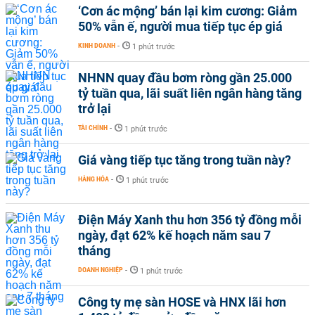
‘Cơn ác mộng’ bán lại kim cương: Giảm
50% vẫn ế, người mua tiếp tục ép giá
KINH DOANH
-
1 phút trước
NHNN quay đầu bơm ròng gần 25.000
tỷ tuần qua, lãi suất liên ngân hàng tăng
trở lại
TÀI CHÍNH
-
1 phút trước
Giá vàng tiếp tục tăng trong tuần này?
HÀNG HÓA
-
1 phút trước
Điện Máy Xanh thu hơn 356 tỷ đồng mỗi
ngày, đạt 62% kế hoạch năm sau 7
tháng
DOANH NGHIỆP
-
1 phút trước
Công ty mẹ sàn HOSE và HNX lãi hơn