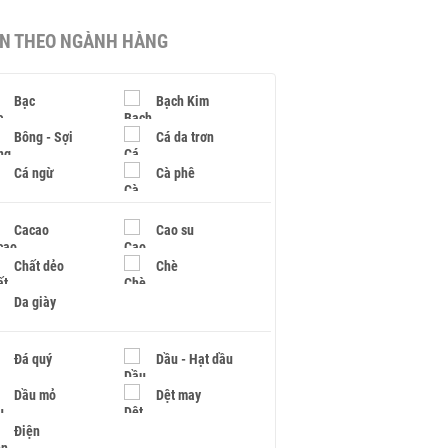
IN THEO NGÀNH HÀNG
Bạc
Bạch Kim
Bông - Sợi
Cá da trơn
Cá ngừ
Cà phê
Cacao
Cao su
Chất dẻo
Chè
Da giày
Đá quý
Dầu - Hạt dầu
Dầu mỏ
Dệt may
Điện