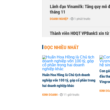
Lãnh đạo Vinamilk: Tăng quy mô đ
tháng 11
DOANH NGHIỆP
-
1 phút trước
Thành viên HĐQT VPBankS xin từ
CHỨNG KHOÁN
-
1 phút trước
ĐỌC NHIỀU NHẤT
Con gá
Huấn Hoa Hồng là Chủ tịch doanh
đầu tha
nghiệp vốn 100 tỷ, góp cổ phần trong
Vingro
hai doanh nghiệp khác
KINH D
KINH DOANH
-
11 giờ trước