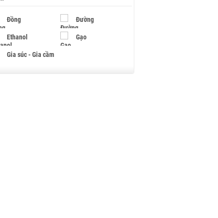
Đồng
Đường
Ethanol
Gạo
Gia súc - Gia cầm
Giấy
Gỗ
Hạt điều
Hồ tiêu - Hạt tiêu
Khí đốt
Kim loại khác
Mắc ca
Muối
Ngũ cốc
Nhựa - Hạt nhựa
Palladium
Phân bón