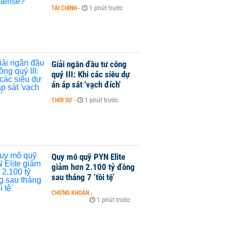
TÀI CHÍNH
-
1 phút trước
Giải ngân đầu tư công
quý III: Khi các siêu dự
án áp sát 'vạch đích'
THỜI SỰ
-
1 phút trước
Quy mô quỹ PYN Elite
giảm hơn 2.100 tỷ đồng
sau tháng 7 ‘tồi tệ’
CHỨNG KHOÁN
-
1 phút trước