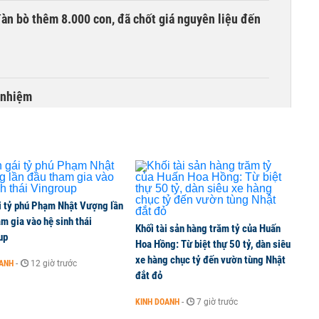
àn bò thêm 8.000 con, đã chốt giá nguyên liệu đến
 nhiệm
i tỷ phú Phạm Nhật Vượng lần
m gia vào hệ sinh thái
Khối tài sản hàng trăm tỷ của Huấn
up
Hoa Hồng: Từ biệt thự 50 tỷ, dàn siêu
xe hàng chục tỷ đến vườn tùng Nhật
OANH
-
12 giờ trước
đắt đỏ
KINH DOANH
-
7 giờ trước