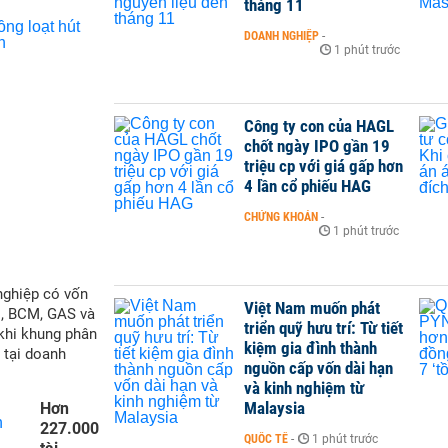
tháng 11
DOANH NGHIỆP
-
1 phút trước
Công ty con của HAGL
chốt ngày IPO gần 19
triệu cp với giá gấp hơn
4 lần cổ phiếu HAG
CHỨNG KHOÁN
-
1 phút trước
nghiệp có vốn
Việt Nam muốn phát
M, BCM, GAS và
triển quỹ hưu trí: Từ tiết
 khi khung phân
kiệm gia đình thành
 tại doanh
nguồn cấp vốn dài hạn
và kinh nghiệm từ
Malaysia
Hơn
227.000
QUỐC TẾ
-
1 phút trước