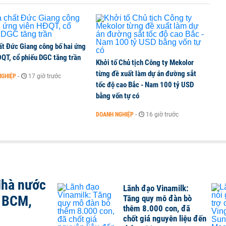
ất Đức Giang công bố hai ứng
ĐQT, cổ phiếu DGC tăng trần
Khởi tố Chủ tịch Công ty Mekolor
từng đề xuất làm dự án đường sắt
NGHIỆP
-
17 giờ trước
tốc độ cao Bắc - Nam 100 tỷ USD
bằng vốn tự có
DOANH NGHIỆP
-
16 giờ trước
Nhà nước
Lãnh đạo Vinamilk:
, BCM,
Tăng quy mô đàn bò
thêm 8.000 con, đã
chốt giá nguyên liệu đến