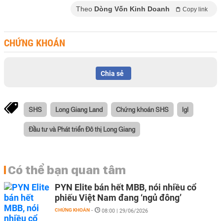
Theo
Dòng Vốn Kinh Doanh
Copy link
CHỨNG KHOÁN
Chia sẻ
SHS
Long Giang Land
Chứng khoán SHS
lgl
Đầu tư và Phát triển Đô thị Long Giang
Có thể bạn quan tâm
PYN Elite bán hết MBB, nói nhiều cổ
phiếu Việt Nam đang ‘ngủ đông’
CHỨNG KHOÁN
-
08:00 | 29/06/2026