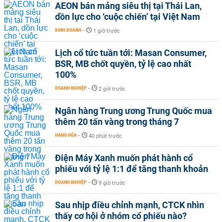
AEON bán mảng siêu thị tại Thái Lan,
dồn lực cho ‘cuộc chiến’ tại Việt Nam
KINH DOANH
-
1 giờ trước
Lịch cổ tức tuần tới: Masan Consumer,
BSR, MB chốt quyền, tỷ lệ cao nhất
100%
DOANH NGHIỆP
-
2 giờ trước
Ngân hàng Trung ương Trung Quốc mua
thêm 20 tấn vàng trong tháng 7
HÀNG HÓA
-
40 phút trước
Điện Máy Xanh muốn phát hành cổ
phiếu với tỷ lệ 1:1 để tăng thanh khoản
DOANH NGHIỆP
-
9 giờ trước
Sau nhịp điều chỉnh mạnh, CTCK nhìn
thấy cơ hội ở nhóm cổ phiếu nào?