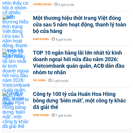
CHỨNG KHOÁN
-
9 giờ trước
Một thương hiệu thời trang Việt đóng
cửa sau 5 năm hoạt động, thanh lý toàn
bộ cửa hàng
KINH DOANH
-
8 giờ trước
TOP 10 ngân hàng lãi lớn nhất từ kinh
doanh ngoại hối nửa đầu năm 2026:
Vietcombank quán quân, ACB dẫn đầu
nhóm tư nhân
TÀI CHÍNH
-
2 giờ trước
Công ty 100 tỷ của Huấn Hoa Hồng
bỗng dưng ‘biến mất’, một công ty khác
đã giải thể
KINH DOANH
-
7 giờ trước