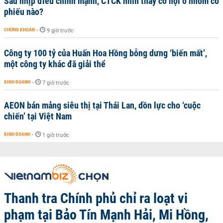
Sau nhịp điều chỉnh mạnh, CTCK nhìn thấy cơ hội ở nhóm cổ
phiếu nào?
CHỨNG KHOÁN
-
9 giờ trước
Công ty 100 tỷ của Huấn Hoa Hồng bỗng dưng ‘biến mất’,
một công ty khác đã giải thể
KINH DOANH
-
7 giờ trước
AEON bán mảng siêu thị tại Thái Lan, dồn lực cho ‘cuộc
chiến’ tại Việt Nam
KINH DOANH
-
1 giờ trước
Thanh tra Chính phủ chỉ ra loạt vi
phạm tại Bảo Tín Mạnh Hải, Mi Hồng,